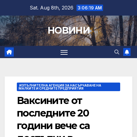
Skip
Sat. Aug 8th, 2026
3:06:20 AM
to
content
НОВИНИ
ИЗПЪЛНИТЕЛНА АГЕНЦИЯ ЗА НАСЪРЧАВАНЕ НА
МАЛКИТЕ И СРЕДНИТЕ ПРЕДПРИЯТИЯ
Ваксините от
последните 20
години вече са