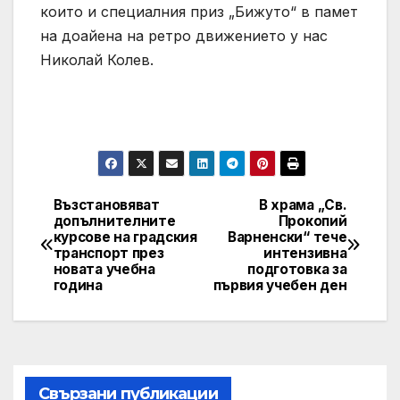
които и специалния приз „Бижуто“ в памет
на доайена на ретро движението у нас
Николай Колев.
Възстановяват
В храма „Св.
Post
допълнителните
Прокопий
курсове на градския
Варненски“ тече
navigation
транспорт през
интензивна
новата учебна
подготовка за
година
първия учебен ден
Свързани публикации