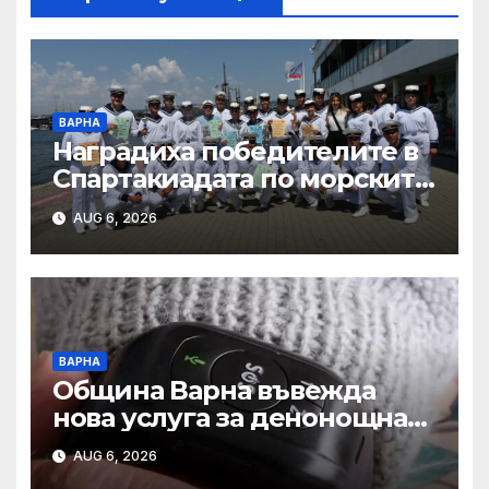
ВАРНА
Наградиха победителите в
Спартакиадата по морските
спортове на
AUG 6, 2026
Военноморските сили
ВАРНА
Община Варна въвежда
нова услуга за денонощна
грижа за възрастни хора и
AUG 6, 2026
лица с трайни увреждания