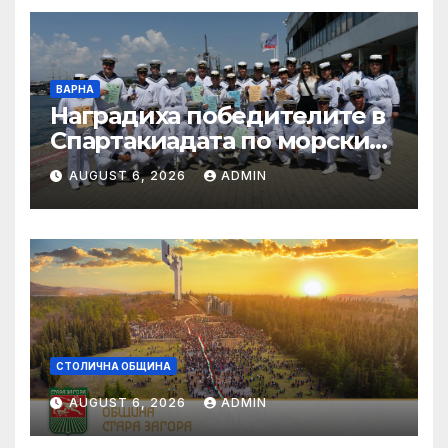
ВАРНА
Наградиха победителите в
Спартакиадата по морските
спортове на
AUGUST 6, 2026
ADMIN
Военноморските сили
СТОЛИЧНА ОБЩИНА
AUGUST 6, 2026
ADMIN