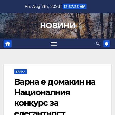
Skip
Fri. Aug 7th, 2026
12:37:24 AM
to
content
НОВИНИ
ВАРНА
Варна е домакин на
Националния
конкурс за
елегантност