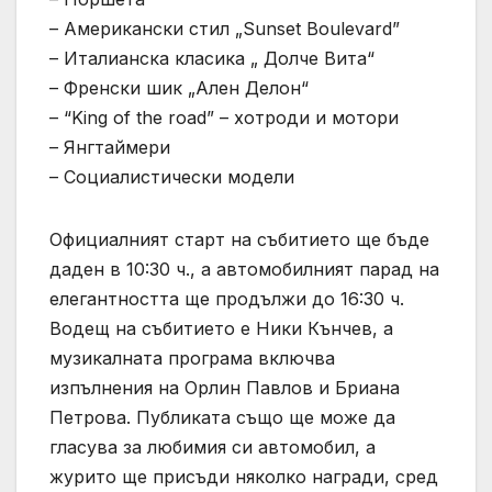
– Американски стил „Sunset Вoulevard”
– Италианска класика „ Долче Вита“
– Френски шик „Ален Делон“
– “King of the road” – хотроди и мотори
– Янгтаймери
– Социалистически модели
Официалният старт на събитието ще бъде
даден в 10:30 ч., а автомобилният парад на
елегантността ще продължи до 16:30 ч.
Водещ на събитието е Ники Кънчев, а
музикалната програма включва
изпълнения на Орлин Павлов и Бриана
Петрова. Публиката също ще може да
гласува за любимия си автомобил, а
журито ще присъди няколко награди, сред