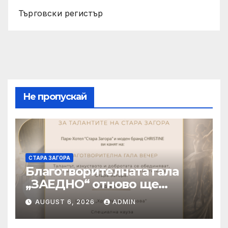
Търговски регистър
Не пропускай
СТАРА ЗАГОРА
Благотворителната гала
„ЗАЕДНО“ отново ще
подкрепи талантливите
AUGUST 6, 2026
ADMIN
деца на Стара Загора