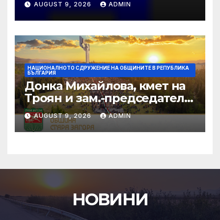
AUGUST 9, 2026
ADMIN
НАЦИОНАЛНОТО СДРУЖЕНИЕ НА ОБЩИНИТЕ В РЕПУБЛИКА
БЪЛГАРИЯ
Донка Михайлова, кмет на
Троян и зам.-председател
на НСОРБ: Знаем какво е
AUGUST 9, 2026
ADMIN
произведено, как е
произведено и какво влиза
в детското меню
НОВИНИ