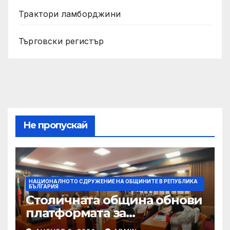
Трактори ламборджини
Търговски регистър
Не пропускай
НАЦИОНАЛНОТО СДРУЖЕНИЕ НА ОБЩИНИТЕ В РЕПУБЛИКА
БЪЛГАРИЯ
Столичната община обнови
платформата за
граждански сигнали Call