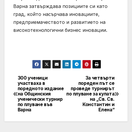
Варна затвърждава позициите си като
град, който насърчава иновациите,
предприемачеството и развитието на
високотехнологични бизнес иновации.
300 ученици
За четвърти
Post
участваха в
пореден път се
поредното издание
проведе турнирът
navigation
на Общинския
по плуване за купата
ученически турнир
на „Св. Св.
по плуване във
Константин и
Варна
Елена“