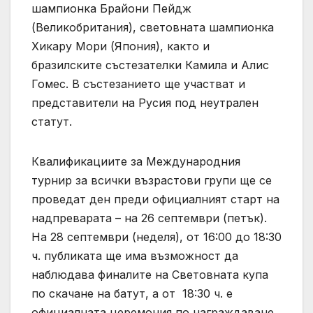
шампионка Брайони Пейдж
(Великобритания), световната шампионка
Хикару Мори (Япония), както и
бразилските състезателки Камила и Алис
Гомес. В състезанието ще участват и
представители на Русия под неутрален
статут.
Квалификациите за Международния
турнир за всички възрастови групи ще се
проведат ден преди официалният старт на
надпреварата – на 26 септември (петък).
На 28 септември (неделя), от 16:00 до 18:30
ч. публиката ще има възможност да
наблюдава финалите на Световната купа
по скачане на батут, а от 18:30 ч. е
официалната церемония по награждаване