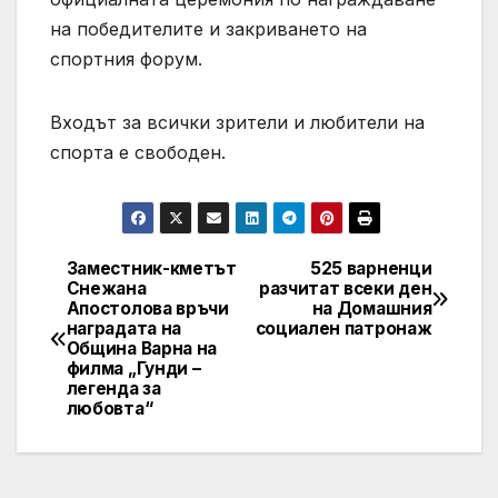
на победителите и закриването на
спортния форум.
Входът за всички зрители и любители на
спорта е свободен.
Заместник-кметът
525 варненци
Post
Снежана
разчитат всеки ден
Апостолова връчи
на Домашния
navigation
наградата на
социален патронаж
Община Варна на
филма „Гунди –
легенда за
любовта“