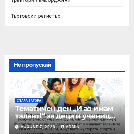
Търговски регистър
Не пропускай
СТАРА ЗАГОРА
Тематичен ден „И аз имам
талант!“ за деца и ученици
със специални
AUGUST 7, 2026
ADMIN
образователни