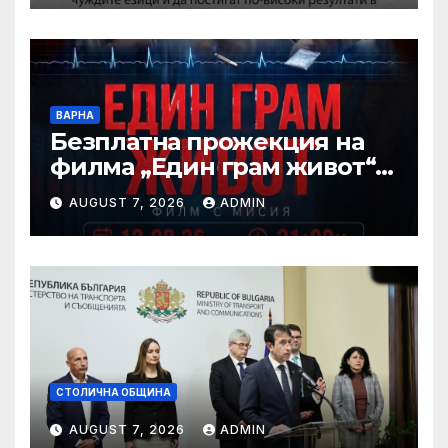
потребности ще се
проведе в парк
„Артилерийски“
ВАРНА
Безплатна прожекция на
филма „Един грам живот“ е
сред събитията за
AUGUST 7, 2026
ADMIN
Международния ден на
младежта във Варна
СТОЛИЧНА ОБЩИНА
AUGUST 7, 2026
ADMIN