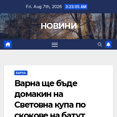
Skip
Fri. Aug 7th, 2026
3:23:06 AM
to
content
НОВИНИ
ВАРНА
Варна ще бъде
домакин на
Световна купа по
скокове на батут