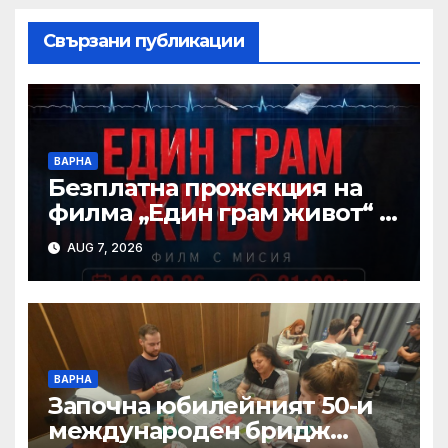
Свързани публикации
ВАРНА
Безплатна прожекция на
филма „Един грам живот“ е
сред събитията за
AUG 7, 2026
Международния ден на
младежта във Варна
ВАРНА
Започна юбилейният 50-и
международен бридж