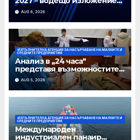
2027 – водещо изложение
за автомобилната
AUG 6, 2026
индустрия във
Великобритания
ИЗПЪЛНИТЕЛНА АГЕНЦИЯ ЗА НАСЪРЧАВАНЕ НА МАЛКИТЕ И
СРЕДНИТЕ ПРЕДПРИЯТИЯ
Анализ в „24 часа“
представя възможностите
на проектa RESCALE за
AUG 5, 2026
растеж на българските
предприятия
ИЗПЪЛНИТЕЛНА АГЕНЦИЯ ЗА НАСЪРЧАВАНЕ НА МАЛКИТЕ И
СРЕДНИТЕ ПРЕДПРИЯТИЯ
Международен
индустриален панаир