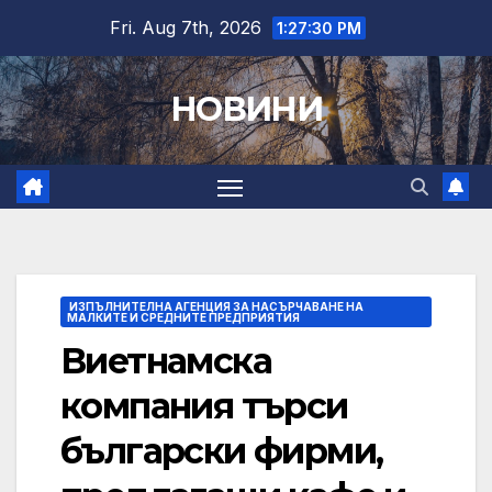
Skip
Fri. Aug 7th, 2026
1:27:31 PM
to
content
НОВИНИ
ИЗПЪЛНИТЕЛНА АГЕНЦИЯ ЗА НАСЪРЧАВАНЕ НА
МАЛКИТЕ И СРЕДНИТЕ ПРЕДПРИЯТИЯ
Виетнамска
компания търси
български фирми,