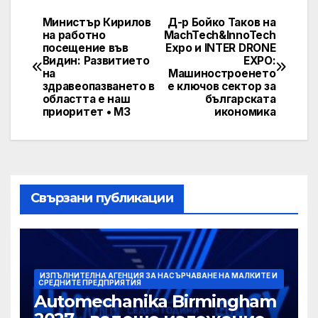
Министър Кирилов
Д-р Бойко Таков на
Post
на работно
MachTech&InnoTech
посещение във
Expo и INTER DRONE
navigation
Видин: Развитието
EXPO:
на
Машиностроенето
здравеопазването в
е ключов сектор за
областта е наш
българската
приоритет • МЗ
икономика
Свързани публикации
ИЗПЪЛНИТЕЛНА АГЕНЦИЯ ЗА НАСЪРЧАВАНЕ НА МАЛКИТЕ И
СРЕДНИТЕ ПРЕДПРИЯТИЯ
Automechanika Birmingham