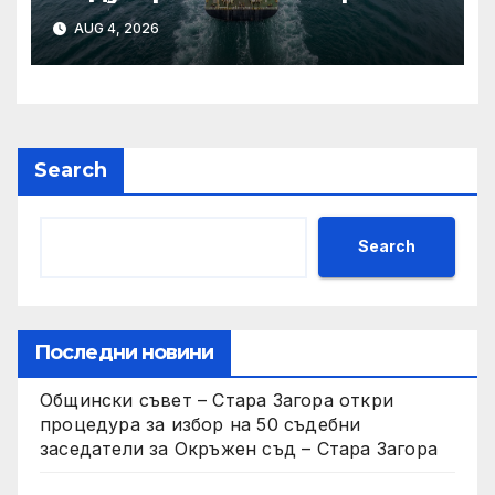
CERKEZKOY INDUSTRIAL
AUG 4, 2026
FAIR 2026
Search
Search
Последни новини
Общински съвет – Стара Загора откри
процедура за избор на 50 съдебни
заседатели за Окръжен съд – Стара Загора