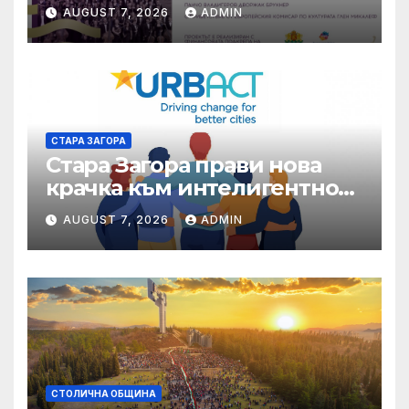
Европа
AUGUST 7, 2026
ADMIN
СТАРА ЗАГОРА
Стара Загора прави нова
крачка към интелигентно
управление на местната
AUGUST 7, 2026
ADMIN
икономика
СТОЛИЧНА ОБЩИНА