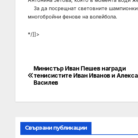
Антонина Зетова, която в момента води ж
За да посрещнат световните шампионки в
многобройни фенове на волейбола.
*/]]>
Министър Иван Пешев награди
Post
тенисистите Иван Иванов и Алекс
navigation
Василев
Свързани публикации