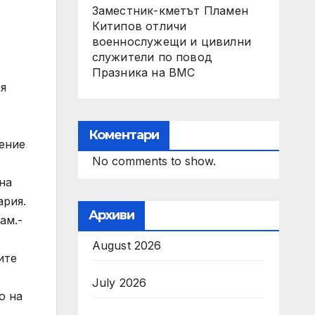
Заместник-кметът Пламен
Китипов отличи
военнослужещи и цивилни
служители по повод
Празника на ВМС
я
Коментари
ление
No comments to show.
на
ария.
Архиви
ам.-
August 2026
ите
July 2026
о на