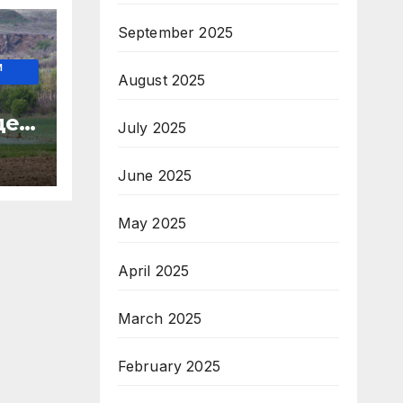
September 2025
И
August 2025
о
де
July 2025
 на
June 2025
May 2025
April 2025
March 2025
February 2025