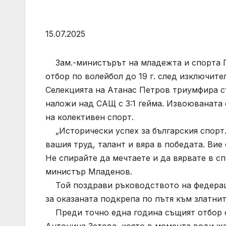
15.07.2025
Зам.-министърът на младежта и спорта 
отбор по волейбол до 19 г. след изключит
Селекцията на Атанас Петров триумфира съ
наложи над САЩ с 3:1 гейма. Извоюваната 
на колективен спорт.
„Исторически успех за българския спорт. 
вашия труд, талант и вяра в победата. Вие
Не спирайте да мечтаете и да вярвате в спо
министър Младенов.
Той поздрави ръководството на федераци
за оказаната подкрепа по пътя към златни
Преди точно една година същият отбор с