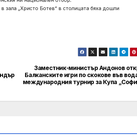
енския ни национален отбор.
 зала „Христо Ботев“ в столицата бяха дошли
Заместник-министър Андонов отк
андър
Балканските игри по скокове във вод
международния турнир за Купа „Софи