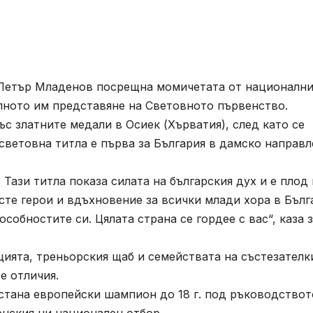
Петър Младенов посрещна момичетата от национални
елното им представяне на Световното първенство.
с златните медали в Осиек (Хърватия), след като се
световна титла е първа за България в дамско направ
Тази титла показа силата на българския дух и е плод 
 сте герои и вдъхновение за всички млади хора в Бълг
собностите си. Цялата страна се гордее с вас“, каза з
ята, треньорския щаб и семействата на състезателк
те отличия.
тана европейски шампион до 18 г. под ръководствот