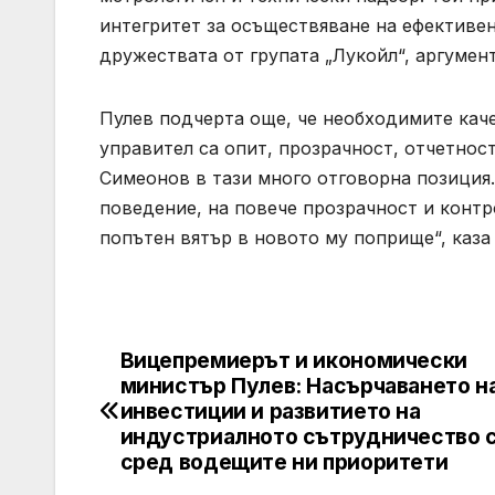
интегритет за осъществяване на ефективен
дружествата от групата „Лукойл“, аргумен
Пулев подчерта още, че необходимите кач
управител са опит, прозрачност, отчетнос
Симеонов в тази много отговорна позиция
поведение, на повече прозрачност и конт
попътен вятър в новото му поприще“, каза
Вицепремиерът и икономически
Post
министър Пулев: Насърчаването н
navigation
инвестиции и развитието на
индустриалното сътрудничество 
сред водещите ни приоритети