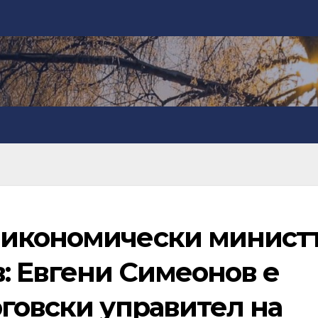
 икономически минист
: Евгени Симеонов е
говски управител на