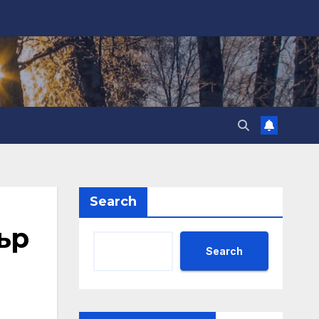
Search
ър
Search