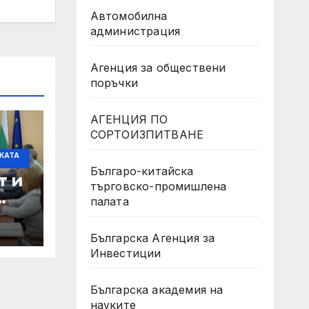
Автомобилна
администрация
Агенция за обществени
поръчки
АГЕНЦИЯ ПО
СОРТОИЗПИТВАНЕ
КАТА
Българо-китайска
т и
търговско-промишлена
палата
Българска Агенция за
Инвестиции
те
ен
Българска академия на
науките