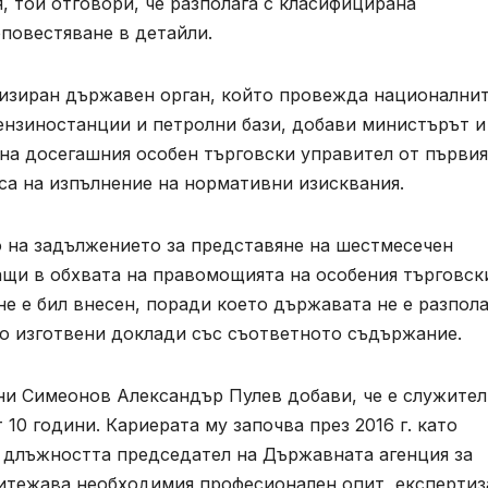
, той отговори, че разполага с класифицирана
повестяване в детайли.
лизиран държавен орган, който провежда национални
бензиностанции и петролни бази, добави министърът и
на досегашния особен търговски управител от първия
са на изпълнение на нормативни изисквания.
 на задължението за представяне на шестмесечен
ащи в обхвата на правомощията на особения търговск
не е бил внесен, поради което държавата не е разпола
о изготвени доклади със съответното съдържание.
ни Симеонов Александър Пулев добави, че е служител
10 години. Кариерата му започва през 2016 г. като
 длъжността председател на Държавната агенция за
ритежава необходимия професионален опит, експертиз