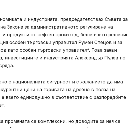
ономиката и индустрията, председателствах Съвета за
 на Закона за административното регулиране на
 и продукти от нефтен произход, беше взето решение
ия особен търговски управител Румен Спецов и за
в като особен търговски управител“. Това заяви
, инвестициите и индустрията Александър Пулев по
сряда.
ано с националната сигурност и с желанието да има
курентни цени на горивата на дребно в полза на
 е взето единодушно в съответствие с разпоредбите 
ет.
а промяната са комплексни, но доводите за нея са