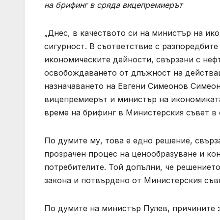
на брифинг в сряда вицепремиерът
„Днес, в качеството си на министър на ик
сигурност. В съответствие с разпоредбите
икономическите дейности, свързани с нефт
освобождаването от длъжност на действащ
назначаването на Евгени Симеонов Симеоно
вицепремиерът и министър на икономиката
време на брифинг в Министерския съвет в 
По думите му, това е едно решение, свърз
прозрачен процес на ценообразуване и кон
потребителите. Той допълни, че решението
закона и потвърдено от Министерския съв
По думите на министър Пулев, причините з