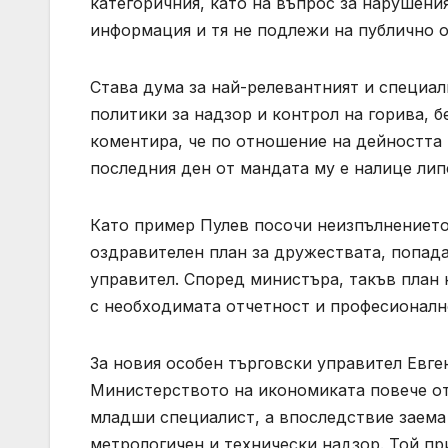
категоричния, като на въпрос за нарушения
информация и тя не подлежи на публично о
Става дума за най-релевантният и специа
политики за надзор и контрол на горива, 
коментира, че по отношение на дейността 
последния ден от мандата му е налице лип
Като пример Пулев посочи неизпълнението
оздравителен план за дружествата, попад
управител. Според министъра, такъв план 
с необходимата отчетност и професионалн
За новия особен търговски управител Евге
Министерството на икономиката повече от 
младши специалист, а впоследствие заема
метрологичен и технически надзор. Той п