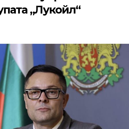
упата „Лукойл“