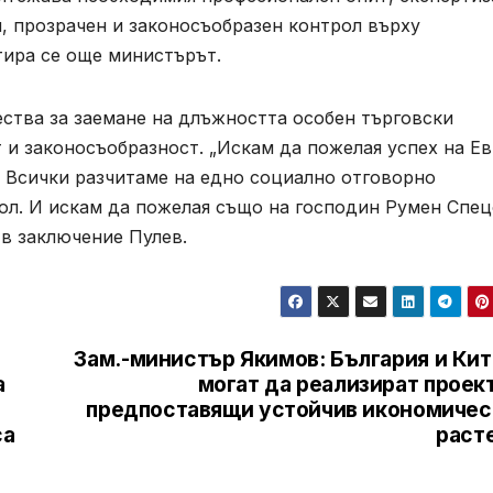
, прозрачен и законосъобразен контрол върху
тира се още министърът.
ества за заемане на длъжността особен търговски
т и законосъобразност. „Искам да пожелая успех на Ев
. Всички разчитаме на едно социално отговорно
рол. И искам да пожелая също на господин Румен Спе
 в заключение Пулев.
Зам.-министър Якимов: България и Кит
а
могат да реализират проек
предпоставящи устойчив икономичес
са
раст