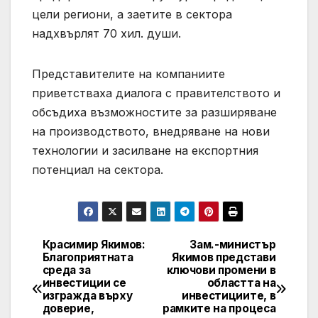
цели региони, а заетите в сектора
надхвърлят 70 хил. души.
Представителите на компаниите
приветстваха диалога с правителството и
обсъдиха възможностите за разширяване
на производството, внедряване на нови
технологии и засилване на експортния
потенциал на сектора.
Красимир Якимов:
Зам.-министър
Post
Благоприятната
Якимов представи
среда за
ключови промени в
navigation
инвестиции се
областта на
изгражда върху
инвестициите, в
доверие,
рамките на процеса