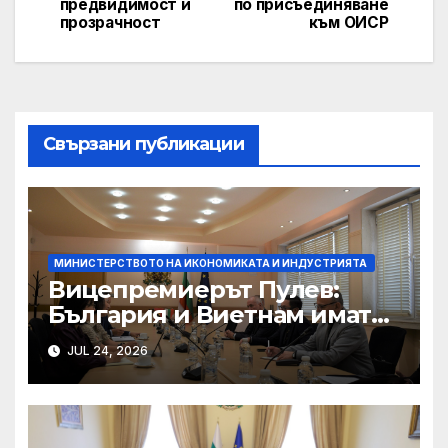
предвидимост и
по присъединяване
прозрачност
към ОИСР
Свързани публикации
МИНИСТЕРСТВОТО НА ИКОНОМИКАТА И ИНДУСТРИЯТА
Вицепремиерът Пулев:
България и Виетнам имат
голям потенциал за
JUL 24, 2026
разширяване на
индустриалното и
инвестиционното
сътрудничество