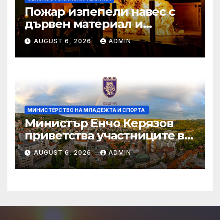
Пожар изпепели навес с
дървен материал и
земеделска техника
AUGUST 6, 2026
ADMIN
МИНИСТЕРСТВО НА МЛАДЕЖТА И СПОРТА
Министър Енчо Керязов
приветства участниците в
Световното първенство по
AUGUST 6, 2026
ADMIN
гребане до 19 години в
Пловдив