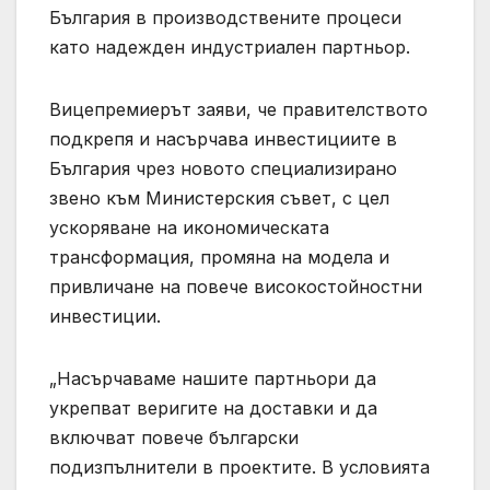
България в производствените процеси
като надежден индустриален партньор.
Вицепремиерът заяви, че правителството
подкрепя и насърчава инвестициите в
България чрез новото специализирано
звено към Министерския съвет, с цел
ускоряване на икономическата
трансформация, промяна на модела и
привличане на повече високостойностни
инвестиции.
„Насърчаваме нашите партньори да
укрепват веригите на доставки и да
включват повече български
подизпълнители в проектите. В условията