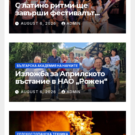
С латино ритми ще
завърши фестивалът
„Август е музика“ в Стара
AUGUST 6, 2026
ADMIN
Загора
БЪЛГАРСКА АКАДЕМИЯ НА НАУКИТЕ
Изложба за Априлското
въстание в НАО „Рожен“
AUGUST 6, 2026
ADMIN
СЕЛСКОСТОПАНСКА ТЕХНИКА