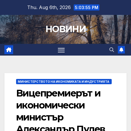
Skip
Thu. Aug 6th, 2026
5:03:56 PM
to
content
НОВИНИ
МИНИСТЕРСТВОТО НА ИКОНОМИКАТА И ИНДУСТРИЯТА
Вицепремиерът и
икономически
министър
Александър Пулев