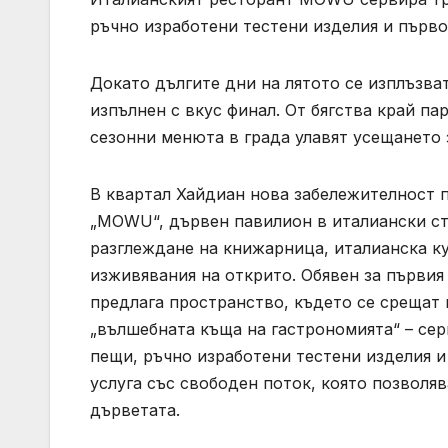
ръчно изработени тестени изделия и първокл
Докато дългите дни на лятото се изплъзва
изпълнен с вкус финал. От бягства край па
сезонни менюта в града улавят усещането 
В квартал Хайдиан нова забележителност п
„MOWU“, дървен павилион в италиански сти
разглеждане на книжарница, италианска ку
изживявания на открито. Обявен за първия
предлага пространство, където се срещат 
„вълшебната къща на гастрономията“ – се
пещи, ръчно изработени тестени изделия и
услуга със свободен поток, която позволяв
дърветата.