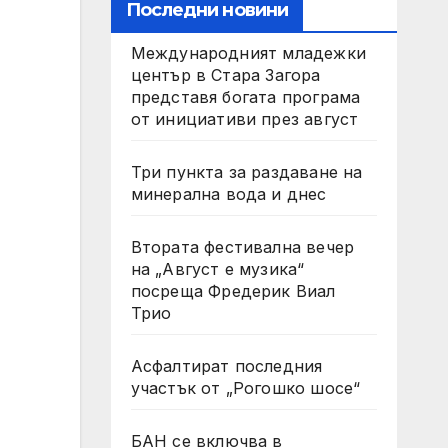
Последни новини
Международният младежки
център в Стара Загора
представя богата програма
от инициативи през август
Три пункта за раздаване на
минерална вода и днес
Втората фестивална вечер
на „Август е музика“
посреща Фредерик Виал
Трио
Асфалтират последния
участък от „Рогошко шосе“
БАН се включва в