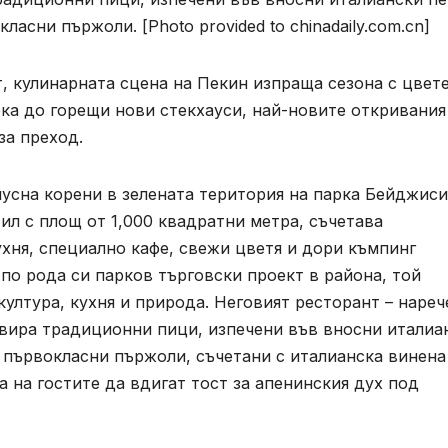
асни пържоли. [Photo provided to chinadaily.com.cn]
т, кулинарната сцена на Пекин изпраща сезона с цвете
рка до горещи нови стекхауси, най-новите откривания
за преход.
усна корени в зелената територия на парка Бейджиси
л с площ от 1,000 квадратни метра, съчетава
хня, специално кафе, свежи цветя и дори къмпинг
 по рода си парков търговски проект в района, той
култура, кухня и природа. Неговият ресторант – нареч
рвира традиционни пици, изпечени във вносни италиа
 първокласни пържоли, съчетани с италианска винена
а на гостите да вдигат тост за апенинския дух под