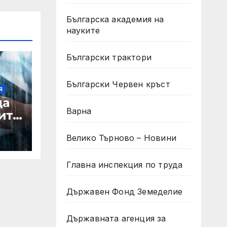
Българска академия на
науките
Български трактори
Български Червен кръст
Я
да
Варна
ите
а
Велико Търново – Новини
а
лни
Главна инспекция по труда
ът
Държавен Фонд Земеделие
Държавната агенция за