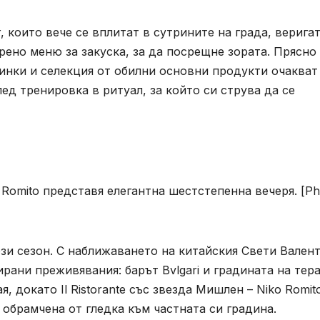
 които вече се вплитат в сутрините на града, верига
ено меню за закуска, за да посрещне зората. Прясно
чинки и селекция от обилни основни продукти очакват
д тренировка в ритуал, за който си струва да се
o Romito представя елегантна шестстепенна вечеря. [Ph
зи сезон. С наближаването на китайския Свети Вален
зирани преживявания: барът Bvlgari и градината на тер
, докато Il Ristorante със звезда Мишлен – Niko Romit
 обрамчена от гледка към частната си градина.