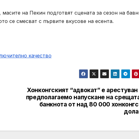
, масите на Пекин подготвят сцената за сезон на бавн
то се смесват с първите вкусове на есента.
ключително качество
Хонконгският “адвокат” е арестуван
предполагаемо напускане на срещата
банкнота от над 80 000 хонконг
дола