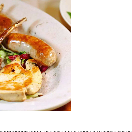
адиционни пици, изпечени във вносни италиански п