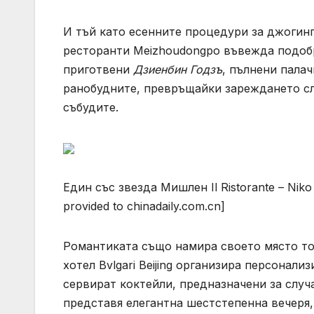
И тъй като есенните процедури за джогинг,
ресторанти Meizhoudongpo въвежда подобр
приготвени
Дзиенбин Годзъ
, пълнени пала
ранобудните, превръщайки зареждането сле
събудите.
Един със звезда Мишлен Il Ristorante – Nik
provided to chinadaily.com.cn]
Романтиката също намира своето място то
хотел Bvlgari Beijing организира персонали
сервират коктейли, предназначени за случая
представя елегантна шестстепенна вечеря,