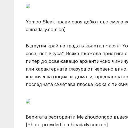
Yomoo Steak прави своя дебют със смела кон
chinadaily.com.cn]
В другия край на града в квартал Чаоян, Y
соса, пет вкуса“. Всяка пържола пристига 
пипер до освежаващо аржентинско чимичур
или характерната глазура от червено вино
класическа опция за домати, предлагана ка
последната съчетава плоска юфка с тиквичк
Веригата ресторанти Meizhoudongpo въвеж
[Photo provided to chinadaily.com.cn]