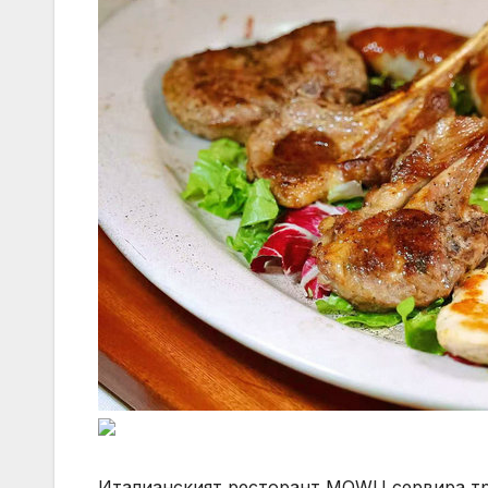
Италианският ресторант MOWU сервира тр