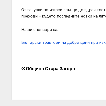
От закуски по изгрев слънце до здрач тост
преходи – където последните нотки на лято
Наши спонсори са:
Български трактори на добри цени при из
Община Стара Загора
Post
navigation