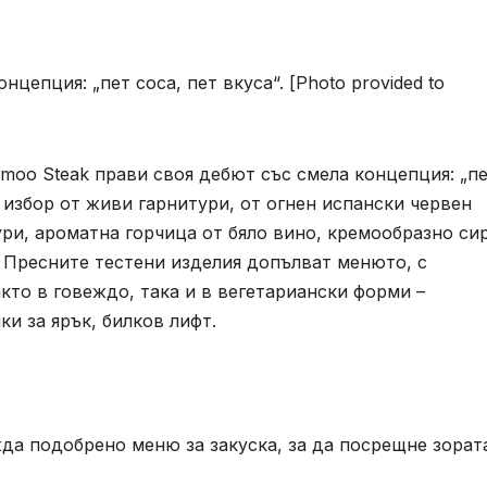
цепция: „пет соса, пет вкуса“. [Photo provided to
omoo Steak прави своя дебют със смела концепция: „п
с избор от живи гарнитури, от огнен испански червен
и, ароматна горчица от бяло вино, кремообразно си
. Пресните тестени изделия допълват менюто, с
кто в говеждо, така и в вегетариански форми –
и за ярък, билков лифт.
да подобрено меню за закуска, за да посрещне зорат