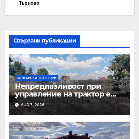
Търново
Свързани публикации
БЪЛГАРСКИ ТРАКТОРИ
Непредпазливост при
управление на трактор е
причина за вчерашния
AUG 7, 2026
пожар край
тополовградското село
Българска поляна