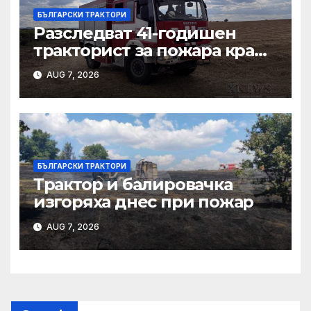
БЪЛГАРСКИ ТРАКТОРИ
Разследват 41-годишен
тракторист за пожара край
Българска поляна
AUG 7, 2026
БЪЛГАРСКИ ТРАКТОРИ
Трактор и балировачка
изгоряха днес при пожар
AUG 7, 2026