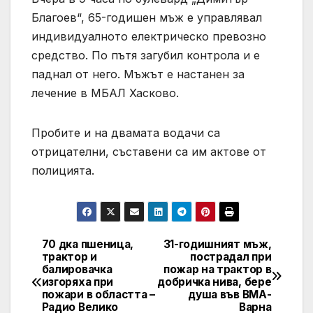
Благоев“, 65-годишен мъж е управлявал
индивидуалното електрическо превозно
средство. По пътя загубил контрола и е
паднал от него. Мъжът е настанен за
лечение в МБАЛ Хасково.
Пробите и на двамата водачи са
отрицателни, съставени са им актове от
полицията.
70 дка пшеница,
31-годишният мъж,
Post
трактор и
пострадал при
балировачка
пожар на трактор в
navigation
изгоряха при
добричка нива, бере
пожари в областта –
душа във ВМА-
Радио Велико
Варна