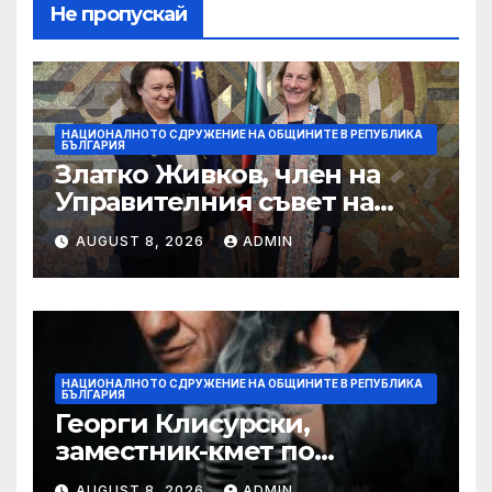
Не пропускай
НАЦИОНАЛНОТО СДРУЖЕНИЕ НА ОБЩИНИТЕ В РЕПУБЛИКА
БЪЛГАРИЯ
Златко Живков, член на
Управителния съвет на
НСОРБ и кмет на община
AUGUST 8, 2026
ADMIN
Монтана: Бюджетът на
държавата и общините не
отговаря на очакванията за
по-високи доходи
НАЦИОНАЛНОТО СДРУЖЕНИЕ НА ОБЩИНИТЕ В РЕПУБЛИКА
БЪЛГАРИЯ
Георги Клисурски,
заместник-кмет по
финанси на Столичната
AUGUST 8, 2026
ADMIN