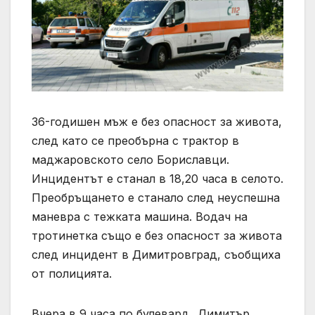
36-годишен мъж е без опасност за живота,
след като се преобърна с трактор в
маджаровското село Бориславци.
Инцидентът е станал в 18,20 часа в селото.
Преобръщането е станало след неуспешна
маневра с тежката машина. Водач на
тротинетка също е без опасност за живота
след инцидент в Димитровград, съобщиха
от полицията.
Вчера в 9 часа по булевард „Димитър