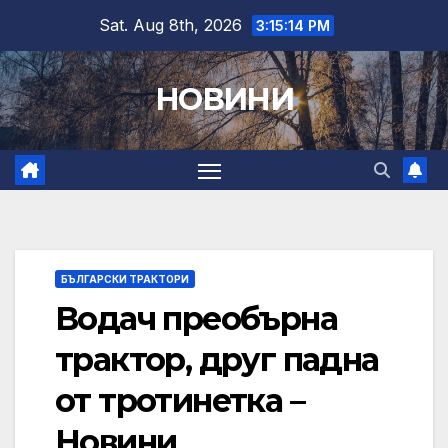
Skip
Sat. Aug 8th, 2026
3:15:16 PM
to
content
НОВИНИ
БЪЛГАРСКИ ТРАКТОРИ
Водач преобърна
трактор, друг падна
от тротинетка –
Новини