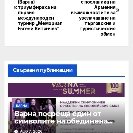
navigation
(Варна)
с посланика на
триумфираха на
Армения
първия
възможностите за
международен
увеличаване на
турнир „Мемориал
търговския и
Евгени Китанчев”
туристическия
обмен
Свързани публикации
ВАРНА
Варна посреща един от
символите на обединена
Европа
AUG 7, 2026