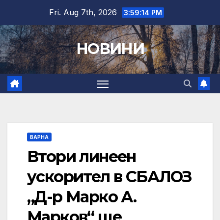
Skip
Fri. Aug 7th, 2026
3:59:15 PM
to
content
НОВИНИ
ВАРНА
Втори линеен
ускорител в СБАЛОЗ
„Д-р Марко А.
Марков“ ще