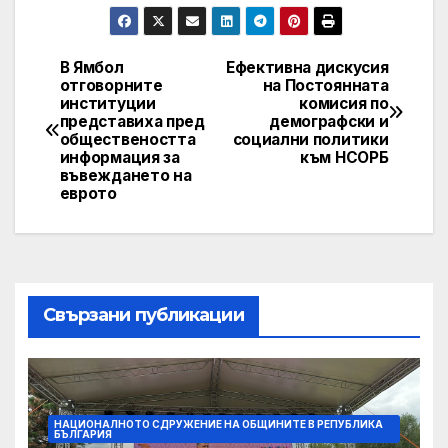
В Ямбол
Ефективна дискусия
Post
отговорните
на Постоянната
институции
комисия по
navigation
представиха пред
демографски и
обществеността
социални политики
информация за
към НСОРБ
въвеждането на
еврото
Свързани публикации
НАЦИОНАЛНОТО СДРУЖЕНИЕ НА ОБЩИНИТЕ В РЕПУБЛИКА
БЪЛГАРИЯ