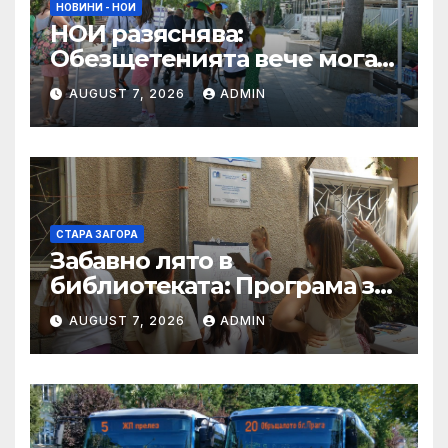
НОВИНИ - НОИ
НОИ разяснява:
Обезщетенията вече могат
да бъдат превеждани по
AUGUST 7, 2026
ADMIN
лични платежни сметки от
доставчици от ЕИП,
включително и по Revolut
СТАРА ЗАГОРА
Забавно лято в
библиотекатa: Програма за
периода 10.08.2026 –
AUGUST 7, 2026
ADMIN
14.08.2026