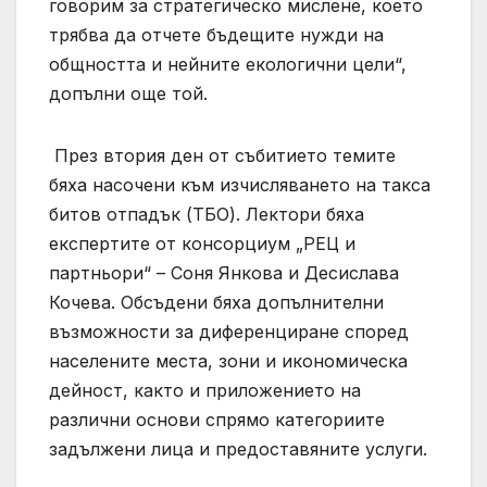
говорим за стратегическо мислене, което
трябва да отчете бъдещите нужди на
общността и нейните екологични цели“,
допълни още той.
През втория ден от събитието темите
бяха насочени към изчисляването на такса
битов отпадък (ТБО). Лектори бяха
експертите от консорциум „РЕЦ и
партньори“ – Соня Янкова и Десислава
Кочева. Обсъдени бяха допълнителни
възможности за диференциране според
населените места, зони и икономическа
дейност, както и приложението на
различни основи спрямо категориите
задължени лица и предоставяните услуги.