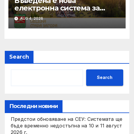
Въведена е нова
електронна система за
кандидатстване по
AUG 4, 2026
Национален фонд
„Култура“
Search
Search
Последни новини
Предстои обновяване на СЕУ: Системата ще
бъде временно недостъпна на 10 и 11 август
2026 г.