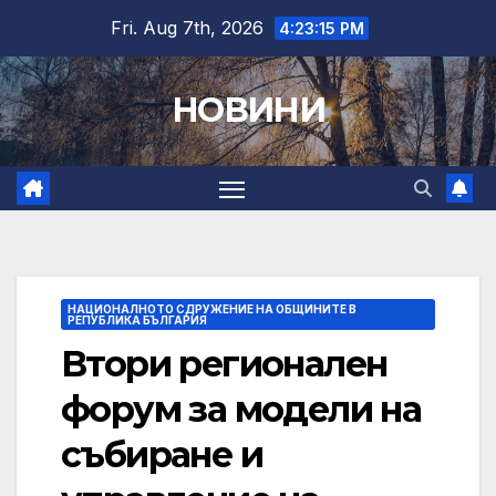
Skip
Fri. Aug 7th, 2026
4:23:16 PM
to
content
НОВИНИ
НАЦИОНАЛНОТО СДРУЖЕНИЕ НА ОБЩИНИТЕ В
РЕПУБЛИКА БЪЛГАРИЯ
Втори регионален
форум за модели на
събиране и