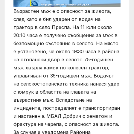
Възрастен мъж е с опасност за живота,
след като е бил ударен от водач на
трактор в село Преспа. На 11 юли около
20:10 часа е получено съобщение за мъж в
безпомощно състояние в селото. На място
е установено, че около 19:30 часа в района
на стопански двор в селото 75-годишен
мъж хвърля камък по колесен трактор,
управляван от 35-годишен мъж. Водачът
на селскостопанската техника нанася удар
с юмрук в областта на главата на
възрастния мъж. Вследствие на
инцидента, пострадалият е транспортиран
и настанен в МБАЛ Добрич с хематом и
фрактура на черепа, с опасност за живота.
За случая е уведомена Районна