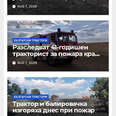
причина за вчерашния
AUG 7, 2026
пожар край
тополовградското село
Българска поляна
БЪЛГАРСКИ ТРАКТОРИ
Разследват 41-годишен
тракторист за пожара край
Българска поляна
AUG 7, 2026
БЪЛГАРСКИ ТРАКТОРИ
Трактор и балировачка
изгоряха днес при пожар