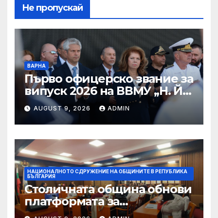
Не пропускай
ВАРНА
Първо офицерско звание за
випуск 2026 на ВВМУ „Н. Й.
Вапцаров“
AUGUST 9, 2026
ADMIN
НАЦИОНАЛНОТО СДРУЖЕНИЕ НА ОБЩИНИТЕ В РЕПУБЛИКА
БЪЛГАРИЯ
Столичната община обнови
платформата за
граждански сигнали Call