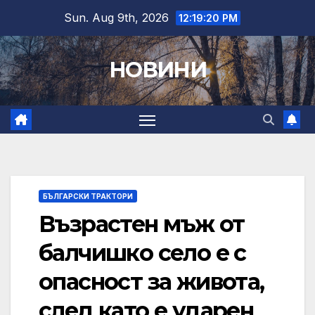
Skip
Sun. Aug 9th, 2026
12:19:21 PM
to
content
НОВИНИ
БЪЛГАРСКИ ТРАКТОРИ
Възрастен мъж от
балчишко село е с
опасност за живота,
след като е ударен