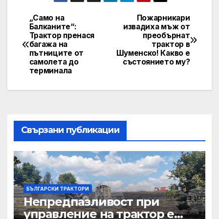
„Само на
Пожарникари
Post
Балканите“:
извадиха мъж от
Трактор пренася
преобърнат
navigation
багажа на
трактор в
пътниците от
Шуменско! Какво е
самолета до
състоянието му?
терминала
Свързани публикации
БЪЛГАРСКИ ТРАКТОРИ
Непредпазливост при
управление на трактор е