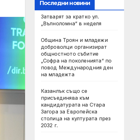
Последни новини
Затварят за кратко ул.
„Вълноломна“ в неделя
Община Троян и младежи
доброволци организират
общностното събитие
„Софра на поколенията“ по
повод Международния ден
на младежта
Казанлък също се
присъединява към
кандидатурата на Стара
Загора за Европейска
столица на културата през
2032 г.