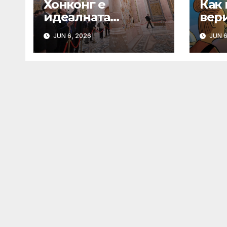
Хонконг е
Как
идеалната
вер
платформа за
тест
JUN 6, 2026
JUN 6
узбекските фирми
на м
да разширят
крилата си в
световен мащаб,
казва Джон Лий