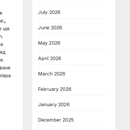
July 2026
е
а:„
June 2026
е ще
n.
May 2026
ва
лед
April 2026
я.
зване
March 2026
олара
February 2026
January 2026
December 2025