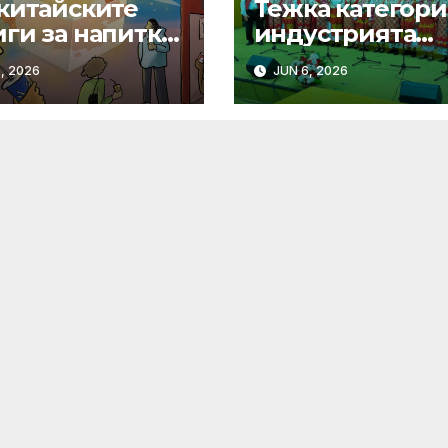
 китайските
Тежка категори
иги за напитки
индустрията
ват границите
стартира алиан
, 2026
JUN 6, 2026
еката сила
космическа
слънчева енер