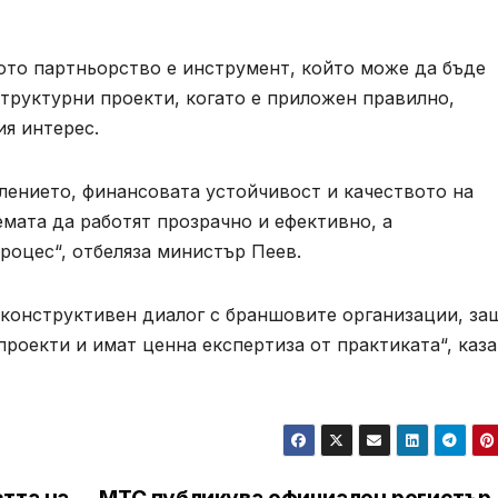
ото партньорство е инструмент, който може да бъде
труктурни проекти, когато е приложен правилно,
ия интерес.
лението, финансовата устойчивост и качеството на
емата да работят прозрачно и ефективно, а
роцес“, отбеляза министър Пеев.
 конструктивен диалог с браншовите организации, за
проекти и имат ценна експертиза от практиката“, каза
тта на
МТС публикува официален регистър 