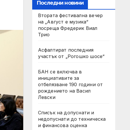
Последни новини
Втората фестивална вечер
на „Август е музика“
посреща Фредерик Виал
Трио
Асфалтират последния
участък от „Рогошко шосе“
БАН се включва в
инициативите за
отбелязване 190 години от
рождението на Васил
Левски
Списък на допуснати и
недопуснати до техническа
и финансова оценка