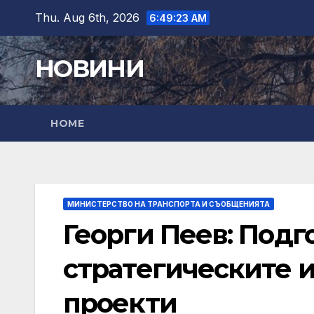
Skip
Thu. Aug 6th, 2026
6:49:25 AM
to
content
НОВИНИ
HOME
МИНИСТЕРСТВО НА ТРАНСПОРТА И СЪОБЩЕНИЯТА
Георги Пеев: Подг
стратегическите 
проекти