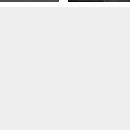
и, не само от
тръбопровод к
кциите
къмпинг „Злат
рибка“