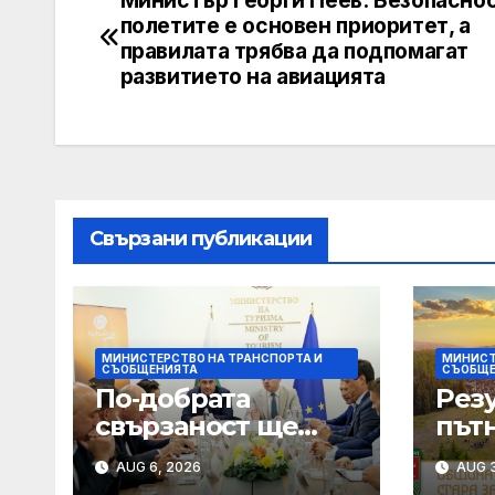
Post
полетите е основен приоритет, а
navigation
правилата трябва да подпомагат
развитието на авиацията
Свързани публикации
МИНИСТЕРСТВО НА ТРАНСПОРТА И
МИНИСТ
СЪОБЩЕНИЯТА
СЪОБЩЕ
По‑добрата
Резу
свързаност ще
път
превърне
без
AUG 6, 2026
AUG 3
България в по-
от 