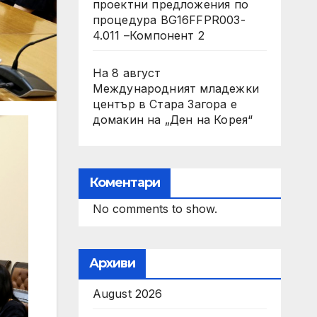
проектни предложения по
процедура BG16FFPR003-
4.011 –Компонент 2
На 8 август
Международният младежки
център в Стара Загора е
домакин на „Ден на Корея“
Коментари
No comments to show.
Архиви
August 2026