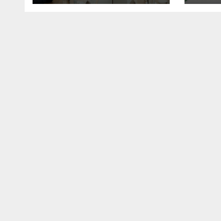
предпочитана
мерк
туристическа
сан
дестинация