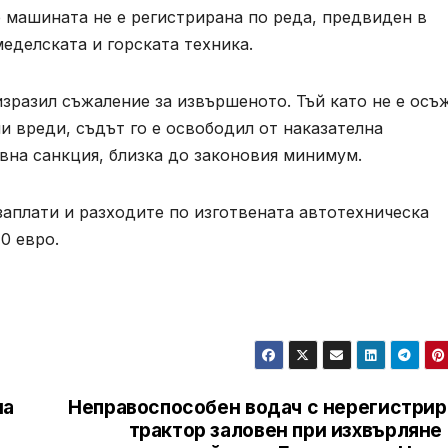
 машината не е регистрирана по реда, предвиден в
еделската и горската техника.
изразил съжаление за извършеното. Тъй като не е осъ
и вреди, съдът го е освободил от наказателна
вна санкция, близка до законовия минимум.
заплати и разходите по изготвената автотехническа
0 евро.
на
Неправоспособен водач с нерегистрир
трактор заловен при изхвърляне