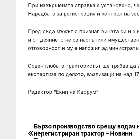
При извършената справка е установено, че
Наредбата за регистрация и контрол на зем
Пред съда мъжът е признал вината си и е 
и от деянието не са настъпили имуществен
отговорност и му е наложил администрати
Освен глобата трактористът ще трябва да 
експертиза по делото, възлизащи на над 17
Редактор “Екип на Кворум”
Бързо производство срещу водач 
Post
нерегистриран трактор – Новини