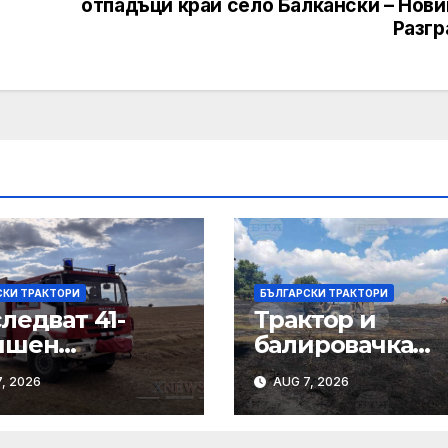
отпадъци край село Балкански – Нови
Разгр
СКИ ТРАКТОРИ
БЪЛГАРСКИ ТРАКТОРИ
ледват 41-
Трактор и
ишен
балировачка
торист за
изгоряха днес 
, 2026
AUG 7, 2026
ара край
пожар
гарска поляна