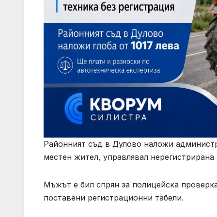
Районният съд в Дулово наложи администра
местен жител, управлявал нерегистрирана 
Мъжът е бил спрян за полицейска проверк
поставени регистрационни табели.