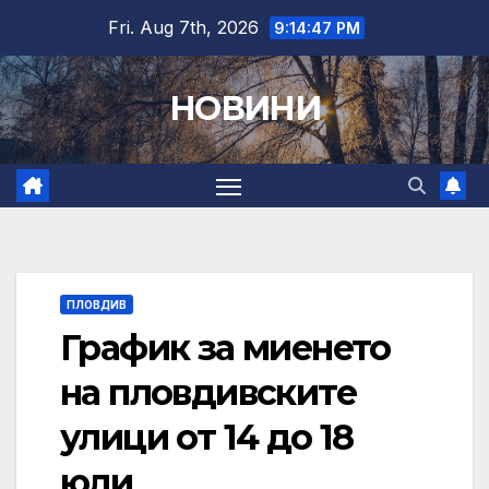
Skip
Fri. Aug 7th, 2026
9:14:48 PM
to
content
НОВИНИ
ПЛОВДИВ
График за миенето
на пловдивските
улици от 14 до 18
юли