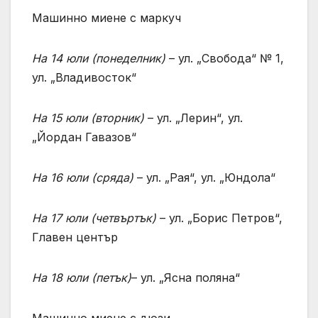
Машинно миене с маркуч
На 14 юли
(
понеделник
)
– ул. „Свобода“ № 1,
ул. „Владивосток“
На 15 юли
(
вторник
)
– ул. „Лерин“, ул.
„Йордан Гавазов“
На 16 юли
(сряда)
– ул. „Рая“, ул. „Юндола“
На 17 юли
(
четвъртък
)
– ул. „Борис Петров“,
Главен център
На 18 юли
(
петък
)
– ул. „Ясна поляна“