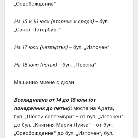
„Освобождение“
На 15 и 16 юли
(
вторник и сряда
)
– бул.
„Санкт Петербург“
На 17 юли
(
четвъртък
)
– бул. „Източен“
На 18 юли
(
петък
)
– бул. „Преспа“
Машинно миене с дюзи
Всекидневно от 14 до 18 юли (от
понеделник до петък):
моста на Адата,
бул. „Шести септември“ – от бул. „Източен“
до бул. „Княгиня Мария Луиза“ – от бул.
„Освобождение“ до бул. „Източен“, бул.