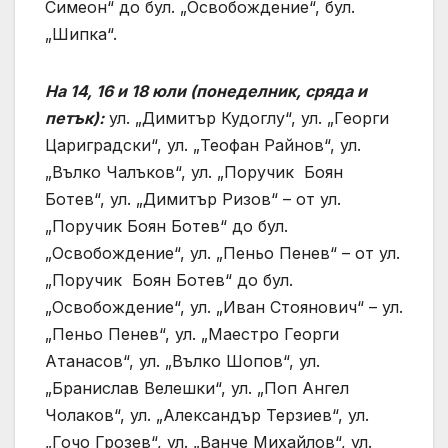
Симеон“ до бул. „Освобождение“, бул.
„Шипка“.
На 14, 16 и 18 юли (понеделник, сряда и
петък):
ул. „Димитър Кудоглу“, ул. „Георги
Цариградски“, ул. „Теофан Райнов“, ул.
„Вълко Чалъков“, ул. „Поручик Боян
Ботев“, ул. „Димитър Ризов“ – от ул.
„Поручик Боян Ботев“ до бул.
„Освобождение“, ул. „Пеньо Пенев“ – от ул.
„Поручик Боян Ботев“ до бул.
„Освобождение“, ул. „Иван Стоянович“ – ул.
„Пеньо Пенев“, ул. „Маестро Георги
Атанасов“, ул. „Вълко Шопов“, ул.
„Бранислав Велешки“, ул. „Поп Ангел
Чолаков“, ул. „Александър Терзиев“, ул.
„Гочо Грозев“, ул. „Ванче Михайлов“, ул.