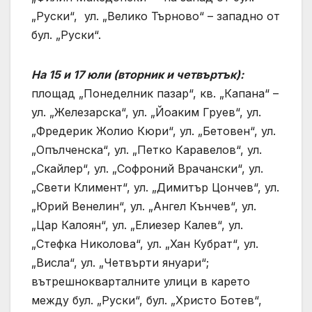
„Руски“, ул. „Велико Търново“ – западно от
бул. „Руски“.
На 15 и 17 юли (вторник и четвъртък):
площад „Понеделник пазар“, кв. „Капана“ –
ул. „Железарска“, ул. „Йоаким Груев“, ул.
„Фредерик Жолио Кюри“, ул. „Бетовен“, ул.
„Опълченска“, ул. „Петко Каравелов“, ул.
„Скайлер“, ул. „Софроний Врачански“, ул.
„Свети Климент“, ул. „Димитър Цончев“, ул.
„Юрий Венелин“, ул. „Ангел Кънчев“, ул.
„Цар Калоян“, ул. „Елиезер Калев“, ул.
„Стефка Николова“, ул. „Хан Кубрат“, ул.
„Висла“, ул. „Четвърти януари“;
вътрешнокварталните улици в карето
между бул. „Руски“, бул. „Христо Ботев“,