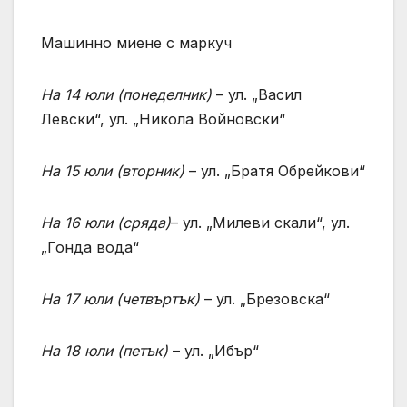
Машинно миене с маркуч
На 14 юли
(
понеделник
)
– ул. „Васил
Левски“, ул. „Никола Войновски“
На 15 юли
(
вторник
)
– ул. „Братя Обрейкови“
На 16 юли
(
сряда
)
– ул. „Милеви скали“, ул.
„Гонда вода“
На 17 юли
(
четвъртък
)
– ул. „Брезовска“
На 18 юли
(
петък
)
– ул. „Ибър“