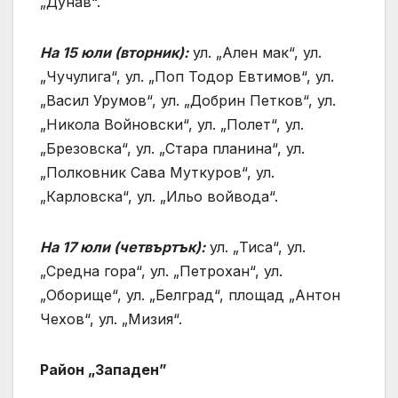
„Дунав“.
На 15 юли (вторник):
ул. „Ален мак“, ул.
„Чучулига“, ул. „Поп Тодор Евтимов“, ул.
„Васил Урумов“, ул. „Добрин Петков“, ул.
„Никола Войновски“, ул. „Полет“, ул.
„Брезовска“, ул. „Стара планина“, ул.
„Полковник Сава Муткуров“, ул.
„Карловска“, ул. „Ильо войвода“.
На 17 юли (четвъртък):
ул. „Тиса“, ул.
„Средна гора“, ул. „Петрохан“, ул.
„Оборище“, ул. „Белград“, площад „Антон
Чехов“, ул. „Мизия“.
Район „Западен”