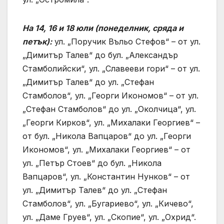
На 14, 16 и 18 юли (понеделник, сряда и
петък):
ул. „Поручик Въльо Стефов“ – от ул.
„Димитър Талев“ до бул. „Александър
Стамболийски“, ул. „Славееви гори“ – от ул.
„Димитър Талев“ до ул. „Стефан
Стамболов“, ул. „Георги Икономов“ – от ул.
„Стефан Стамболов“ до ул. „Околчица“, ул.
„Георги Кирков“, ул. „Михалаки Георгиев“ –
от бул. „Никола Вапцаров“ до ул. „Георги
Икономов“, ул. „Михалаки Георгиев“ – от
ул. „Петър Стоев“ до бул. „Никола
Вапцаров“, ул. „Константин Нунков“ – от
ул. „Димитър Талев“ до ул. „Стефан
Стамболов“, ул. „Бугариево“, ул. „Кичево“,
ул. „Даме Груев“, ул. „Скопие“, ул. „Охрид“.