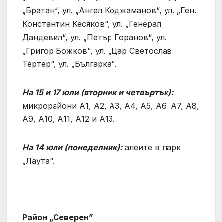
„Братан“, ул. „Ангел Коджаманов“, ул. „Ген.
Константин Кесяков“, ул. „Генерал
Дандевил“, ул. „Петър Горанов“, ул.
„Григор Божков“, ул. „Цар Светослав
Тертер“, ул. „Българка“.
На 15 и 17 юли (вторник и четвъртък):
микрорайони А1, А2, А3, А4, А5, А6, А7, А8,
А9, А10, А11, А12 и А13.
На 14 юли (понеделник):
алеите в парк
„Лаута“.
Район „Северен”