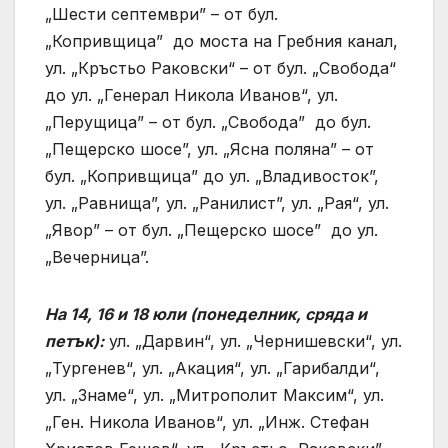
„Шести септември” – от бул.
„Копривщица” до моста на Гребния канал,
ул. „Кръстьо Раковски“ – от бул. „Свобода“
до ул. „Генерал Никола Иванов“, ул.
„Перущица” – от бул. „Свобода” до бул.
„Пещерско шосе”, ул. „Ясна поляна” – от
бул. „Копривщица” до ул. „Владивосток”,
ул. „Равнища”, ул. „Ранилист”, ул. „Рая“, ул.
„Явор” – от бул. „Пещерско шосе” до ул.
„Вечерница”.
На 14, 16 и 18 юли (понеделник, сряда и
петък):
ул. „Дарвин“, ул. „Чернишевски“, ул.
„Тургенев“, ул. „Акация“, ул. „Гарибалди“,
ул. „Знаме“, ул. „Митрополит Максим“, ул.
„Ген. Никола Иванов“, ул. „Инж. Стефан