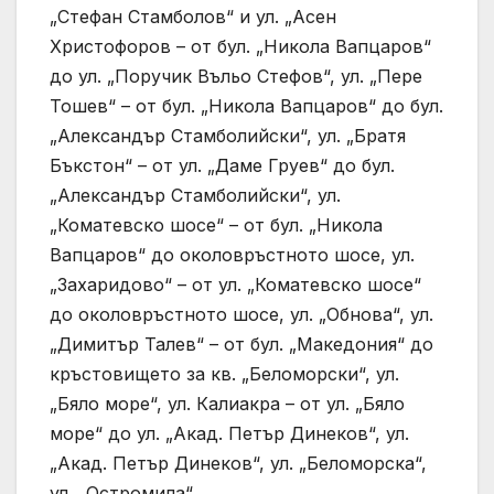
„Стефан Стамболов“ и ул. „Асен
Христофоров – от бул. „Никола Вапцаров“
до ул. „Поручик Въльо Стефов“, ул. „Пере
Тошев“ – от бул. „Никола Вапцаров“ до бул.
„Александър Стамболийски“, ул. „Братя
Бъкстон“ – от ул. „Даме Груев“ до бул.
„Александър Стамболийски“, ул.
„Коматевско шосе“ – от бул. „Никола
Вапцаров“ до околовръстното шосе, ул.
„Захаридово“ – от ул. „Коматевско шосе“
до околовръстното шосе, ул. „Обнова“, ул.
„Димитър Талев“ – от бул. „Македония“ до
кръстовището за кв. „Беломорски“, ул.
„Бяло море“, ул. Калиакра – от ул. „Бяло
море“ до ул. „Акад. Петър Динеков“, ул.
„Акад. Петър Динеков“, ул. „Беломорска“,
ул. „Остромила“.