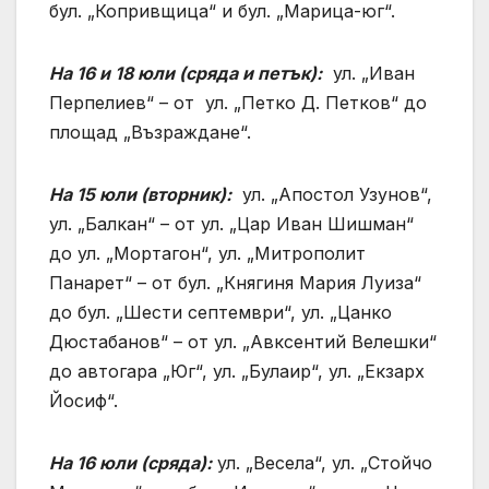
бул. „Копривщица“ и бул. „Марица-юг“.
На 16 и 18 юли (сряда и петък):
ул. „Иван
Перпелиев“ – от ул. „Петко Д. Петков“ до
площад „Възраждане“.
На 15 юли (вторник):
ул. „Апостол Узунов“,
ул. „Балкан“ – от ул. „Цар Иван Шишман“
до ул. „Мортагон“, ул. „Митрополит
Панарет“ – от бул. „Княгиня Мария Луиза“
до бул. „Шести септември“, ул. „Цанко
Дюстабанов“ – от ул. „Авксентий Велешки“
до автогара „Юг“, ул. „Булаир“, ул. „Екзарх
Йосиф“.
На 16 юли (сряда):
ул. „Весела“, ул. „Стойчо