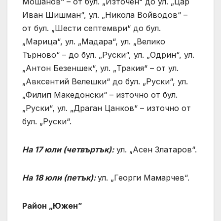
Мошанов“ – от бул. „Източен“ до ул. „Цар
Иван Шишман“, ул. „Никола Войводов“ –
от бул. „Шести септември“ до бул.
„Марица“, ул. „Мадара“, ул. „Велико
Търново“ – до бул. „Руски“, ул. „Одрин“, ул.
„Антон Безеншек“, ул. „Тракия“ – от ул.
„Авксентий Велешки“ до бул. „Руски“, ул.
„Филип Македонски“ – източно от бул.
„Руски“, ул. „Драган Цанков“ – източно от
бул. „Руски“.
На 17 юли (четвъртък):
ул. „Асен Златаров“.
На 18 юли (петък):
ул. „Георги Мамарчев“.
Район „Южен”