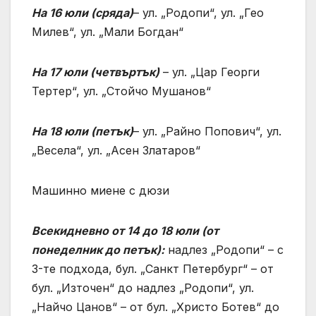
На 16 юли (сряда)
– ул. „Родопи“, ул. „Гео
Милев“, ул. „Мали Богдан“
На 17 юли (четвъртък)
– ул. „Цар Георги
Тертер“, ул. „Стойчо Мушанов“
На 18 юли (петък)
– ул. „Райно Попович“, ул.
„Весела“, ул. „Асен Златаров“
Машинно миене с дюзи
Всекидневно от 14 до 18 юли (от
понеделник до петък):
надлез „Родопи“ – с
3-те подхода, бул. „Санкт Петербург“ – от
бул. „Източен“ до надлез „Родопи“, ул.
„Найчо Цанов“ – от бул. „Христо Ботев“ до