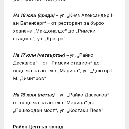
На 16 юли (сряда)
– ул. „Княз Александър I-
ви Батенберг“ – от ресторант за бързо
хранене „Макдоналдс“ до „Римски
стадион“, ул. „Кракра“
На 17 юли (четвъртък) –
ул. „Райко
Даскалов“ – от „Римски стадион“ до
подлеза на аптека „Марица“, ул. „Доктор Г.
М. Димитров“
На 18 юли (петък)
– ул. „Райко Даскалов“ –
от подлеза на аптека „Марица“ до
„Пешеходен мост“, ул. „Костаки Пеев“
Район Център-запад