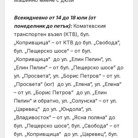
Машинно миене с дюзи
Всекидневно от 14 до 18 юли (от
понеделник до петък):
Коматевския
транспортен възел (КТВ), бул.
„Копривщица” – от КТВ до бул. „Свобода”,
бул. „Пещерско шосе” – от бул.
„Копривщица” до ул. „Елин Пелин”, ул.
„Елин Пелин” – от бул. „Пещерско шосе” до
ул. „Просвета”, ул. „Борис Петров” – от ул.
„Просвета” (юг) до ул. „Елена”, ул. „Елена”
– от ул. „Борис Петров” до ул. „Елин
Пелин” и обратно, ул. „Солунска” – от ул.
„Царевец” до ул. „Юндола”, ул.
„Владивосток” – от ул. „Ясна поляна” до
бул. „Пещерско шосе”, бул. „Свобода” – от
бул. „Копривщица” до ул. „Царевец”, бул.