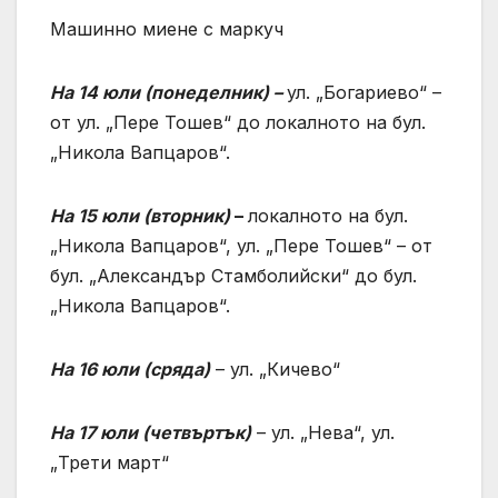
Машинно миене с маркуч
На 14 юли (понеделник
) –
ул. „Богариево“ –
от ул. „Пере Тошев“ до локалното на бул.
„Никола Вапцаров“.
На 15 юли
(
вторник
)
–
локалното на бул.
„Никола Вапцаров“, ул. „Пере Тошев“ – от
бул. „Александър Стамболийски“ до бул.
„Никола Вапцаров“.
На 16 юли
(
сряда
)
– ул. „Кичево“
На 17 юли
(
четвъртък
)
– ул. „Нева“, ул.
„Трети март“