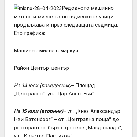
Редовното машинно
метене и миене на пловдивските улици
продължава и през следващата седмица.
Ето графика:
Машинно миене с маркуч
Район Център-център
На 14 юли (понеделник)
– Площад
„Централен“, ул. „Цар Асен I-ви“
На 15 юли (вторник)
– ул. „Княз Александър
I-ви Батенберг“ – от „Централна поща“ до
ресторант за бързо хранене „Макдоналдс“,
ул. „Кръстьо Пастухов“