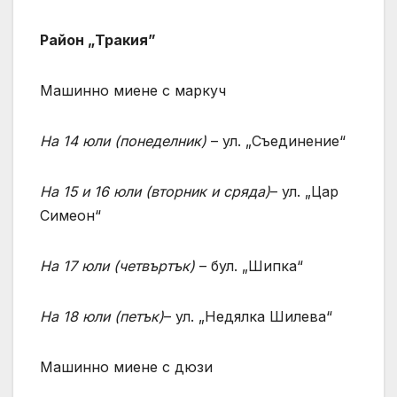
Район „Тракия”
Машинно миене с маркуч
На 14 юли
(
понеделник
)
– ул. „Съединение“
На 15 и 16 юли
(
вторник и сряда
)
– ул. „Цар
Симеон“
На 17 юли
(
четвъртък
)
– бул. „Шипка“
На 18 юли
(
петък
)
– ул. „Недялка Шилева“
Машинно миене с дюзи