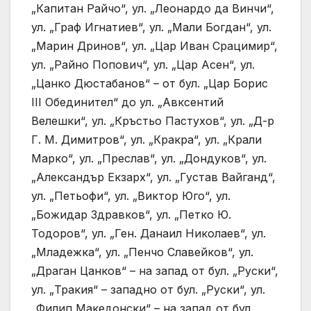
„Капитан Райчо“, ул. „Леонардо да Винчи“,
ул. „Граф Игнатиев“, ул. „Мали Богдан“, ул.
„Марин Дринов“, ул. „Цар Иван Срацимир“,
ул. „Райно Попович“, ул. „Цар Асен“, ул.
„Цанко Дюстабанов“ – от бул. „Цар Борис
III Обединител“ до ул. „Авксентий
Велешки“, ул. „Кръстьо Пастухов“, ул. „Д-р
Г. М. Димитров“, ул. „Кракра“, ул. „Крали
Марко“, ул. „Преслав“, ул. „Дондуков“, ул.
„Александър Екзарх“, ул. „Густав Вайганд“,
ул. „Петьофи“, ул. „Виктор Юго“, ул.
„Божидар Здравков“, ул. „Петко Ю.
Тодоров“, ул. „Ген. Данаил Николаев“, ул.
„Младежка“, ул. „Пенчо Славейков“, ул.
„Драган Цанков“ – на запад от бул. „Руски“,
ул. „Тракия“ – западно от бул. „Руски“, ул.
„Филип Македонски“ – на запад от бул.