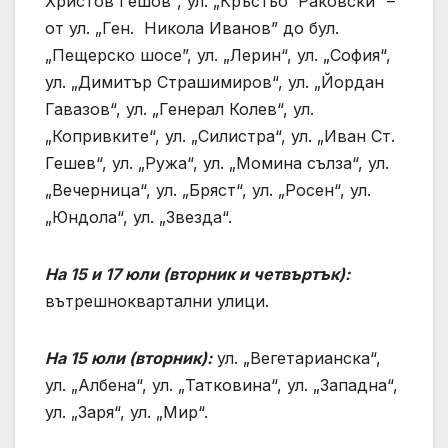
Христов Гешов“, ул. „Кръстьо Раковски” –
от ул. „Ген. Никола Иванов” до бул.
„Пещерско шосе”, ул. „Лерин“, ул. „София“,
ул. „Димитър Страшимиров“, ул. „Йордан
Гавазов“, ул. „Генерал Колев“, ул.
„Копривките“, ул. „Силистра“, ул. „Иван Ст.
Гешев“, ул. „Ружа“, ул. „Момина сълза“, ул.
„Вечерница“, ул. „Бряст“, ул. „Росен“, ул.
„Юндола“, ул. „Звезда“.
На 15 и 17 юли (вторник и четвъртък):
вътрешноквартални улици.
На 15 юли (вторник):
ул. „Вегетарианска“,
ул. „Албена“, ул. „Татковина“, ул. „Западна“,
ул. „Заря“, ул. „Мир“.