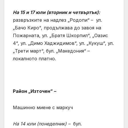
На 15 и 17 юли (вторник и четвъртък):
развръзките на надлез „Родопи“ – ул.
„Бачо Киро“, продължава до завоя на
Пожарната, ул. „Братя Шкорпил“, „Оазис
4“, ул. „Димо Хаджидимов“, ул. „Кукуш“, ул.
„Трети март“, бул. „Македония“ –
локалното платно.
Район „Източен” –
Машинно миене с маркуч
На 14 юли
(
понеделник
)
–
бул.