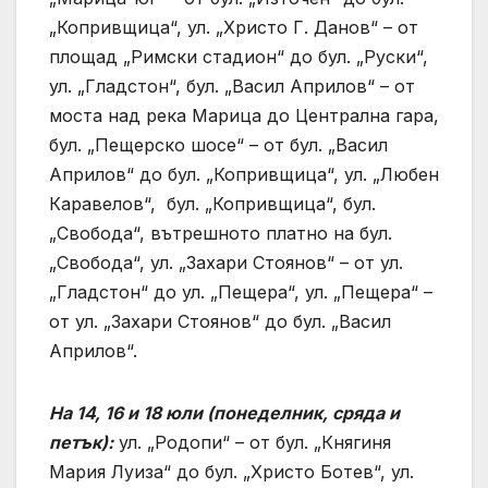
„Копривщица“, ул. „Христо Г. Данов“ – от
площад „Римски стадион“ до бул. „Руски“,
ул. „Гладстон“, бул. „Васил Априлов“ – от
моста над река Марица до Централна гара,
бул. „Пещерско шосе“ – от бул. „Васил
Априлов“ до бул. „Копривщица“, ул. „Любен
Каравелов“, бул. „Копривщица“, бул.
„Свобода“, вътрешното платно на бул.
„Свобода“, ул. „Захари Стоянов“ – от ул.
„Гладстон“ до ул. „Пещера“, ул. „Пещера“ –
от ул. „Захари Стоянов“ до бул. „Васил
Априлов“.
На 14, 16 и 18 юли (понеделник, сряда и
петък):
ул. „Родопи“ – от бул. „Княгиня
Мария Луиза“ до бул. „Христо Ботев“, ул.