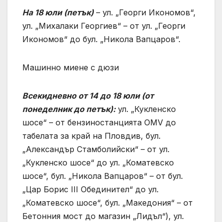
На 18 юли
(
петък
)
– ул. „Георги Икономов“,
ул. „Михалаки Георгиев“ – от ул. „Георги
Икономов“ до бул. „Никола Вапцаров“.
Машинно миене с дюзи
Всекидневно от 14 до 18 юли (от
понеделник до петък):
ул. „Кукленско
шосе“ – от бензиностанцията OMV до
табелата за край на Пловдив, бул.
„Александър Стамболийски“ – от ул.
„Кукленско шосе“ до ул. „Коматевско
шосе“, бул. „Никола Вапцаров“ – от бул.
„Цар Борис III Обединител“ до ул.
„Коматевско шосе“, бул. „Македония“ – от
Бетонния мост до магазин „Лидъл“), ул.