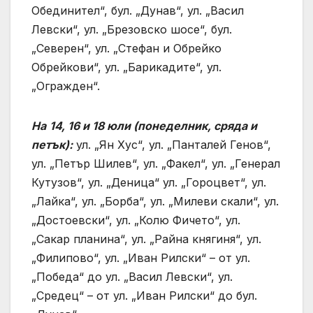
Обединител“, бул. „Дунав“, ул. „Васил
Левски“, ул. „Брезовско шосе“, бул.
„Северен“, ул. „Стефан и Обрейко
Обрейкови“, ул. „Барикадите“, ул.
„Огражден“.
На
14, 16 и 18 юли (понеделник, сряда и
петък):
ул. „Ян Хус“, ул. „Панталей Генов“,
ул. „Петър Шилев“, ул. „Факел“, ул. „Генерал
Кутузов“, ул. „Деница“ ул. „Гороцвет“, ул.
„Лайка“, ул. „Борба“, ул. „Милеви скали“, ул.
„Достоевски“, ул. „Колю Фичето“, ул.
„Сакар планина“, ул. „Райна княгиня“, ул.
„Филипово“, ул. „Иван Рилски“ – от ул.
„Победа“ до ул. „Васил Левски“, ул.
„Средец“ – от ул. „Иван Рилски“ до бул.