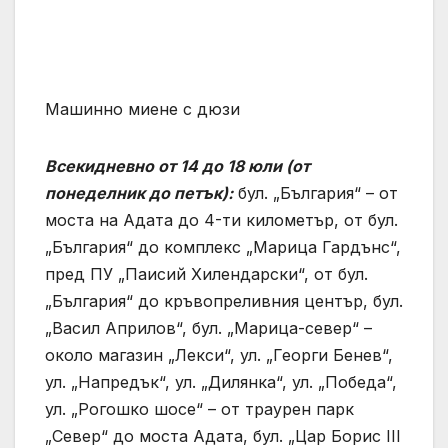
Машинно миене с дюзи
Всекидневно от 14 до 18 юли (от
понеделник до петък):
бул. „България“ – от
моста на Адата до 4-ти километър, от бул.
„България“ до комплекс „Марица Гардънс“,
пред ПУ „Паисий Хилендарски“, от бул.
„България“ до кръвопреливния център, бул.
„Васил Априлов“, бул. „Марица-север“ –
около магазин „Лекси“, ул. „Георги Бенев“,
ул. „Напредък“, ул. „Дилянка“, ул. „Победа“,
ул. „Рогошко шосе“ – от траурен парк
„Север“ до моста Адата, бул. „Цар Борис ІІІ