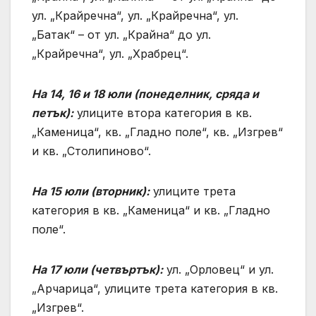
ул. „Крайречна“, ул. „Крайречна“, ул.
„Батак“ – от ул. „Крайна“ до ул.
„Крайречна“, ул. „Храбрец“.
На 14, 16 и 18 юли (понеделник, сряда и
петък):
улиците втора категория в кв.
„Каменица“, кв. „Гладно поле“, кв. „Изгрев“
и кв. „Столипиново“.
На 15 юли (вторник):
улиците трета
категория в кв. „Каменица“ и кв. „Гладно
поле“.
На 17 юли (четвъртък):
ул. „Орловец“ и ул.
„Арчарица“, улиците трета категория в кв.
„Изгрев“.