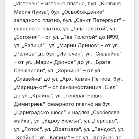
„Източен” – източно платно, бул. „Княгиня
Мария Луиза”, бул. „Освобождение” –
западното платно, бул. „Санкт Петербург” –
северното платно, ул. „Лев Толстой”, ул.
„Богомил” – от ул. „Лев Толстой“ до №99,
ул. „Ралица“, ул. „Марин Дринов“ – от ул.
„Ралица“ до бул. „Източен“, ул. „Славейна“
– от ул. „Марин Дринов“ до ул. „Братя
Свещарови“, ул. „Зорница“ – от ул.
„Славейна“ до ул. „Арх. Камен Петков, бул.
„Марица-юг“ – от бензиностанция „Шел“
до ул. „Крайна”, ул. „Генерал Радко
Димитриев”, северното платно на бул.
„Цариградско шосе” и надлез „Скобелева
майка“, ул. „Удроу Уилсън”, ул. „Герлово“,
ул. „Лотос“, ул. „Вратцата“, ул. „Ландос“, ул.
„Крайна“, ул. „Калина“ – от ул. „Крайна“ до