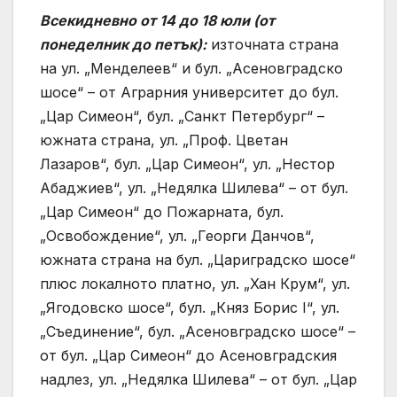
Всекидневно от 14 до 18 юли (от
понеделник до петък):
източната страна
на ул. „Менделеев“ и бул. „Асеновградско
шосе“ – от Аграрния университет до бул.
„Цар Симеон“, бул. „Санкт Петербург“ –
южната страна, ул. „Проф. Цветан
Лазаров“, бул. „Цар Симеон“, ул. „Нестор
Абаджиев“, ул. „Недялка Шилева“ – от бул.
„Цар Симеон“ до Пожарната, бул.
„Освобождение“, ул. „Георги Данчов“,
южната страна на бул. „Цариградско шосе“
плюс локалното платно, ул. „Хан Крум“, ул.
„Ягодовско шосе“, бул. „Княз Борис I“, ул.
„Съединение“, бул. „Асеновградско шосе“ –
от бул. „Цар Симеон“ до Асеновградския
надлез, ул. „Недялка Шилева“ – от бул. „Цар