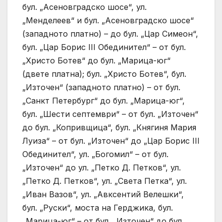
бул. „Асеновградско шосе“, ул.
„Менделеев“ и бул. „Асеновградско шосе“
(западното платно) – до бул. „Цар Симеон“,
бул. „Цар Борис III Обединител“ – от бул.
„Христо Ботев“ до бул. „Марица-юг“
(двете платна); бул. „Христо Ботев“, бул.
„Източен“ (западното платно) – от бул.
„Санкт Петербург“ до бул. „Марица-юг“,
бул. „Шести септември“ – от бул. „Източен“
до бул. „Копривщица“, бул. „Княгиня Мария
Луиза“ – от бул. „Източен“ до „Цар Борис III
Обединител“, ул. „Богомил“ – от бул.
„Източен“ до ул. „Петко Д. Петков“, ул.
„Петко Д. Петков“, ул. „Света Петка“, ул.
„Иван Вазов“, ул. „Авксентий Велешки“,
бул. „Руски“, моста на Герджика, бул.
„Марица-юг“ – от бул. „Източен“ до бул.