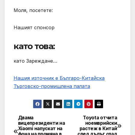
Моля, посетете:
Нашият спонсор
като това:
като Зареждане…
Нашия източник е Българо-Китайска
Търговско-промишлена палaта
Двама
Toyota отчита
Post
вицепрезиденти на
ноемврийски
Xiaomi напускат на
растеж в Китай
navigation
фона на промяна в
след дълъг спад