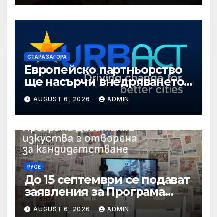
вноски за нова група
осигурени лица
СТАРА ЗАГОРА
Европейско партньорство
ще насърчи внедряването
на интелигентни решения
AUGUST 6, 2026
ADMIN
в Стара Загора
РУСЕ
До 15 септември се подават
заявления за Програма
„Дигитални изкуства“ на
AUGUST 6, 2026
ADMIN
Национален фонд