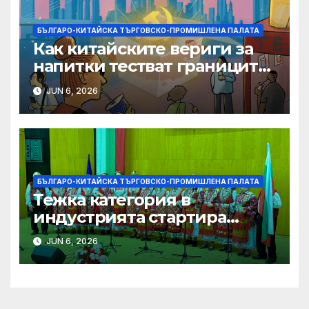
БЪЛГАРО-КИТАЙСКА ТЪРГОВСКО-ПРОМИШЛЕНА ПАЛАТА
Как китайските вериги за
напитки тестват границите
на меката сила
JUN 6, 2026
БЪЛГАРО-КИТАЙСКА ТЪРГОВСКО-ПРОМИШЛЕНА ПАЛАТА
Тежка категория в
индустрията стартира
алианс за космическа
JUN 6, 2026
слънчева енергия