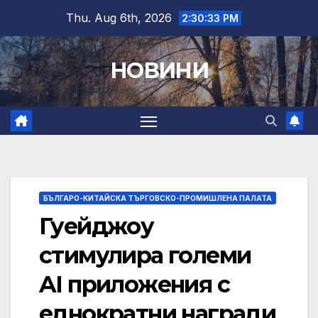
Skip
Thu. Aug 6th, 2026
2:30:35 PM
to
content
НОВИНИ
БЪЛГАРО-КИТАЙСКА ТЪРГОВСКО-ПРОМИШЛЕНА ПАЛАТА
Гуейджоу
стимулира големи
AI приложения с
еднократни награди