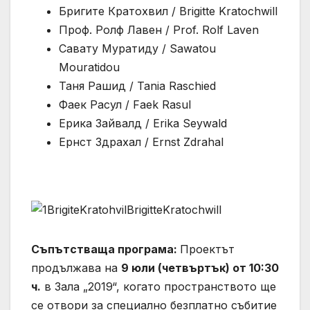
Бригите Кратохвил / Brigitte Kratochwill
Проф. Ролф Лавен / Prof. Rolf Laven
Савату Муратиду / Sawatou
Mouratidou
Таня Рашид / Tania Raschied
Фаек Расул / Faek Rasul
Ерика Зайвалд / Erika Seywald
Ернст Здрахал / Ernst Zdrahal
Съпътстваща програма:
Проектът
продължава на
9 юли (четвъртък) от 10:30
ч.
в Зала „2019“, когато пространството ще
се отвори за специално безплатно събитие