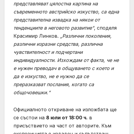
представляват цялостна картина на
съвременното австрийско изкуство, са една
представителна извадка на някои от
тенденциите в неговото развитие“
, споделя
Красимир Линков.
„Различни поколения,
различни изразни средства, различна
чувствителност и подчертани
индивидуалности. Изхождам от факта, че не
е нужен преводач в общуването с което и
да е изкуство, не е нужно да се
преразказват послания, когато са
общочовешки.“
Официалното откриване на изложбата ще
се състои на
8 юли от 18:00 ч.
в
присъствието на част от авторите. Към
експозицията е издаден и съпътстващ