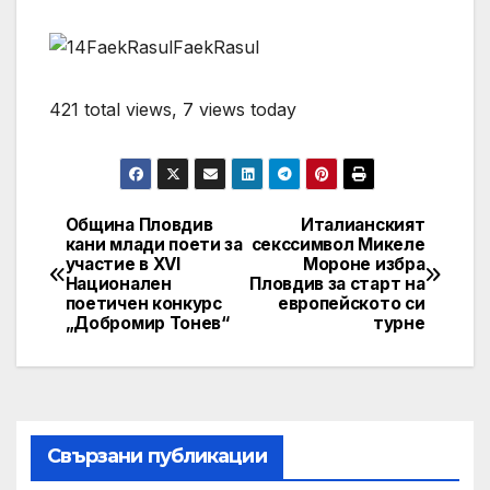
421 total views, 7 views today
Община Пловдив
Италианският
Post
кани млади поети за
секссимвол Микеле
участие в XVI
Мороне избра
navigation
Национален
Пловдив за старт на
поетичен конкурс
европейското си
„Добромир Тонев“
турне
Свързани публикации