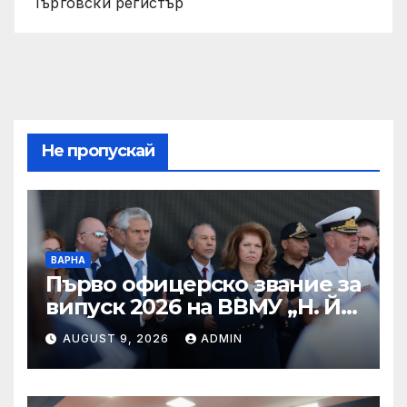
Търговски регистър
Не пропускай
ВАРНА
Първо офицерско звание за
випуск 2026 на ВВМУ „Н. Й.
Вапцаров“
AUGUST 9, 2026
ADMIN