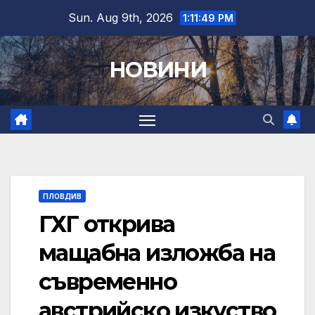
Skip
Sun. Aug 9th, 2026
1:11:50 PM
to
content
НОВИНИ
ПЛОВДИВ
ГХГ открива
мащабна изложба на
съвременно
австрийско изкуство