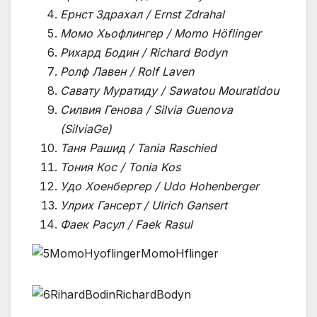
Ернст Здрахал / Ernst Zdrahal
Момо Хьофлингер / Momo Höflinger
Рихард Бодин / Richard Bodyn
Ролф Лавен / Rolf Laven
Савату Муратиду / Sawatou Mouratidou
Силвия Генова / Silvia Guenova
(SilviaGe)
Таня Рашид / Tania Raschied
Тония Кос / Tonia Kos
Удо Хоенбергер / Udo Hohenberger
Улрих Гансерт / Ulrich Gansert
Фаек Расул / Faek Rasul