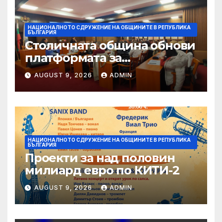
НАЦИОНАЛНОТО СДРУЖЕНИЕ НА ОБЩИНИТЕ В РЕПУБЛИКА
БЪЛГАРИЯ
Столичната община обнови
платформата за
граждански сигнали Call
AUGUST 9, 2026
ADMIN
Sofia
НАЦИОНАЛНОТО СДРУЖЕНИЕ НА ОБЩИНИТЕ В РЕПУБЛИКА
БЪЛГАРИЯ
Проекти за над половин
милиард евро по КИТИ-2
AUGUST 9, 2026
ADMIN