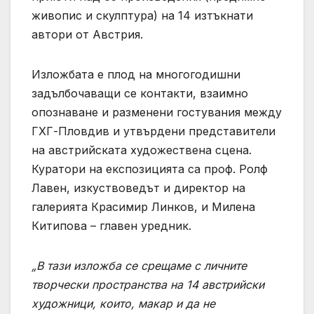
живопис и скулптура) на 14 изтъкнати
автори от Австрия.
Изложбата е плод на многогодишни
задълбочаващи се контакти, взаимно
опознаване и разменени гостувания между
ГХГ-Пловдив и утвърдени представители
на австрийската художествена сцена.
Куратори на експозицията са проф. Ролф
Лавен, изкуствоведът и директор на
галерията Красимир Линков, и Милена
Китипова – главен уредник.
„В тази изложба се срещаме с личните
творчески пространства на 14 австрийски
художници, които, макар и да не