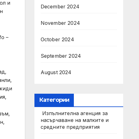
ол и
December 2024
ен
November 2024
fo –
October 2024
September 2024
ад,
August 2024
анли,
джиди
ия,
Категории
Изпълнителна агенция за
зъм,
насърчаване на малките и
н,
средните предприятия
,