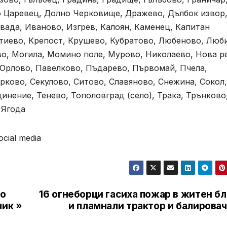
 Царевец, Долно Черковище, Дражево, Дълбок извор
ивада, Иваново, Изгрев, Калоян, Каменец, Капитан
стиево, Крепост, Крушево, Кубратово, Любеново, Люб
во, Могила, Момино поле, Мурово, Николаево, Нова р
 Орлово, Павелково, Пъдарево, Първомай, Пчела,
ирково, Секулово, Ситово, Славяново, Снежина, Сокол,
инение, Тенево, Тополовград (село), Трака, Трънково
 Ягода
cial media
но
16 огнеборци гасиха пожар в житен б
чик »
и пламнали трактор и балирова