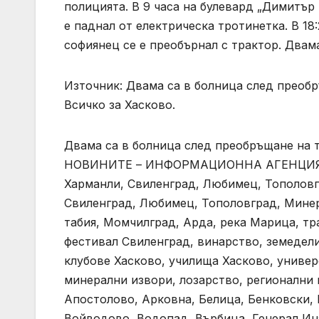
полицията. В 9 часа на булевард „Димитър
е паднал от електрическа тротинетка. В 1
софиянец се е преобърнал с трактор. Двама
Източник: Двама са в болница след преобръ
Всичко за Хасково.
Двама са в болница след преобръщане на 
НОВИНИТЕ – ИНФОРМАЦИОННА АГЕНЦИЯ 200
Харманли, Свиленград, Любимец, Тополовг
Свиленград, Любимец, Тополовград, Мине
табия, Момчилград, Арда, река Марица, тр
фестивал Свиленград, винарство, земедели
клубове Хасково, училища Хасково, универ
минерални извори, лозарство, регионални 
Апостолово, Арковна, Белица, Бенковски, Б
Войводово, Водопад, Върбица, Генерал Инз