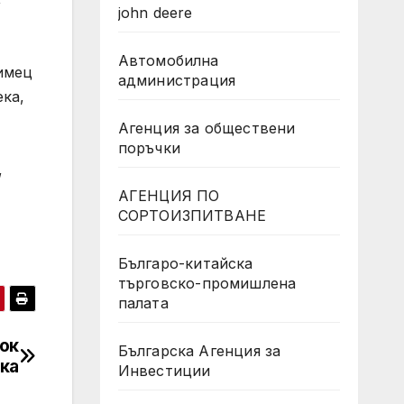
john deere
,
Автомобилна
имец
администрация
ека,
Агенция за обществени
поръчки
,
АГЕНЦИЯ ПО
СОРТОИЗПИТВАНЕ
Българо-китайска
търговско-промишлена
палата
лок
Българска Агенция за
чка
Инвестиции