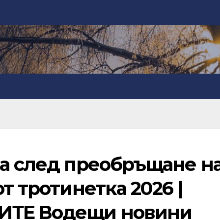
ца след преобръщане н
т тротинетка 2026 |
ИТЕ Водещи новини