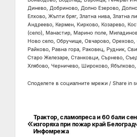
Динево, Добриново, Долно Езерово, Долно
Елхово, Жълти бряг, Златна нива, Златна л
Андреево, Кермен, Кирково, Козарево, Ко
(село), Манастир, Марино поле, Миладино
Ново село, Обручище, Овчарово, Орехово,
Райково, Равна гора, Раковец, Рудник, Св
Старо Железаре, Станковци, Сърнево, Съед
Хлябово, Черничево, Широково, Ябълково,
Споделете в социалните мрежи / Share in so
Трактор, сламопреса и 60 бали се
Post
изгоряха при пожар край Белоград
navigation
Инфомрежа