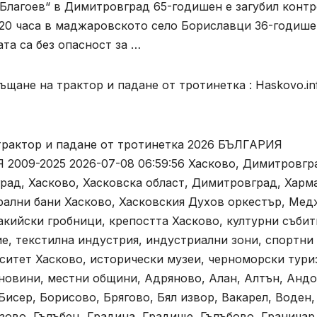
 Благоев“ в Димитровград 65-годишен е загубил контр
8:20 часа в маджаровското село Бориславци 36-годиш
та са без опасност за …
щане на трактор и падане от тротинетка : Haskovo.in
трактор и падане от тротинетка 2026 БЪЛГАРИЯ
9-2025 2026-07-08 06:59:56 Хасково, Димитровгр
рад, Хасково, Хасковска област, Димитровград, Харм
рални бани Хасково, Хасковския Духов оркестър, Ме
акийски гробници, крепостта Хасково, културни събит
е, текстилна индустрия, индустриални зони, спортни
ситет Хасково, исторически музеи, черноморски тури
новини, местни общини, Адряново, Алан, Алтън, Андо
исер, Борисово, Брягово, Бял извор, Вакарел, Воден,
ово, Гълъбец, Градина, Градище, Гълъбово, Граничар