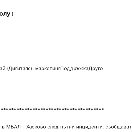
олу :
изайнДигитален маркетингПоддръжкаДруго
****************************************
е в МБАЛ – Хасково след пътни инциденти, съобщават