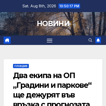
Skip
Sat. Aug 8th, 2026
10:50:18 PM
to
content
НОВИНИ
ПЛОВДИВ
Два екипа на ОП
„Градини и паркове“
ще дежурят във
връзка с прогнозата