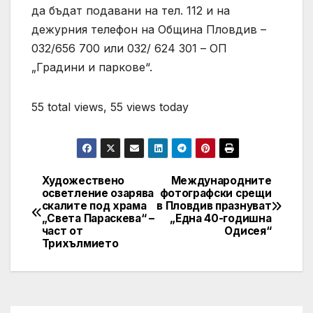
да бъдат подавани на тел. 112 и на
дежурния телефон на Община Пловдив –
032/656 700 или 032/ 624 301 – ОП
„Градини и паркове“.
55 total views, 55 views today
Художествено
Международните
Post
осветление озарява
фотографски срещи
скалите под храма
в Пловдив празнуват
navigation
„Света Параскева“ –
„Една 40-годишна
част от
Одисея“
Трихълмието