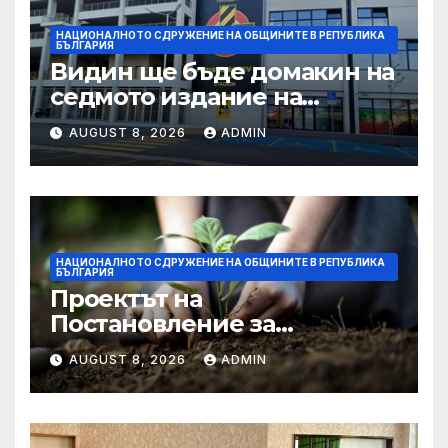
НАЦИОНАЛНОТО СДРУЖЕНИЕ НА ОБЩИНИТЕ В РЕПУБЛИКА
БЪЛГАРИЯ
Видин ще бъде домакин на
седмото издание на
Международния
AUGUST 8, 2026
ADMIN
фолклорен фестивал
„Синия Дунав“
НАЦИОНАЛНОТО СДРУЖЕНИЕ НА ОБЩИНИТЕ В РЕПУБЛИКА
БЪЛГАРИЯ
Проектът на
Постановление за
изпълнението на
AUGUST 8, 2026
ADMIN
държавния бюджет за 2026
г. е публикуван за
обществено обсъждане