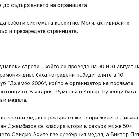
ане до съдържанието на страницата
 да работи системата коректно. Моля, активирайте
зър и презаредете страницата.
авски стрели“, който се проведе на 30 и 31 август н
ремония днес бяха наградени победителите в 10
уб “Джамбо-2006”, който е организатор на проявата,
частници от България, Румъния и Кипър. Русенци бяха
ови медала.
а златен медал в рекърв мъже, а при жените Диляна
ан Джамбазов се класира втори в рекърв мъже 50+.
ето Овидио Ахиле взе сребърния медал, а Виктор Пе