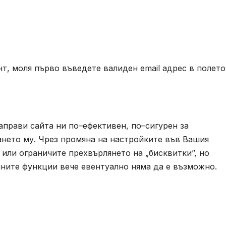
т, моля първо въведете валиден email адрес в полето
аправи сайта ни по–ефективен, по–сигурен за
ването му. Чрез промяна на настройките във Вашия
или ограничите прехвърлянето на „бисквитки”, но
йните функции вече евентуално няма да е възможно.