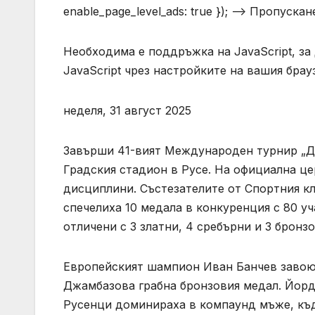
enable_page_level_ads: true }); –> Пропуск
Необходима е поддръжка на JavaScript, за
JavaScript чрез настройките на вашия брау
неделя, 31 август 2025
Завърши 41-вият Международен турнир „Дун
Градския стадион в Русе. На официална це
дисциплини. Състезателите от Спортния кл
спечелиха 10 медала в конкуренция с 80 у
отличени с 3 златни, 4 сребърни и 3 бронз
Европейският шампион Иван Банчев завоюв
Джамбазова грабна бронзовия медал. Йорд
Русенци доминираха в компаунд мъже, къд