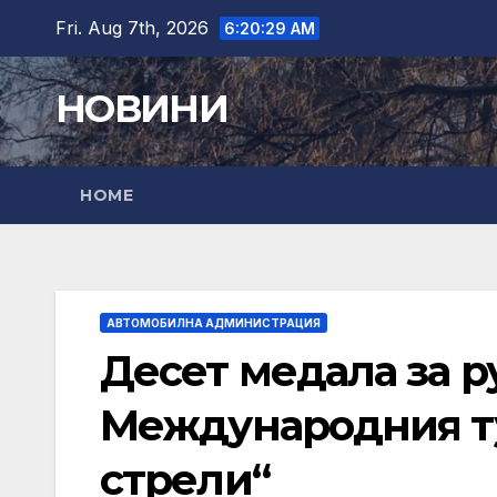
Skip
Fri. Aug 7th, 2026
6:20:31 AM
to
content
НОВИНИ
HOME
АВТОМОБИЛНА АДМИНИСТРАЦИЯ
Десет медала за р
Международния т
стрели“