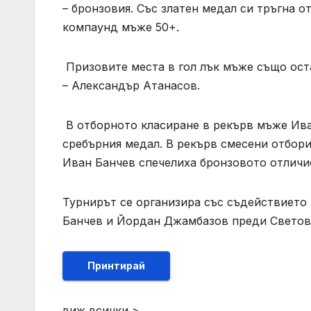
– бронзовия. Със златен медал си тръгна о
компаунд мъже 50+.
Призовите места в гол лък мъже също оста
– Александър Атанасов.
В отборното класиране в рекърв мъже Ив
сребърния медал. В рекърв смесени отбор
Иван Банчев спечелиха бронзовото отлич
Турнирът се организира със съдействието 
Банчев и Йордан Джамбазов преди Светов
Принтирай
виж всички >