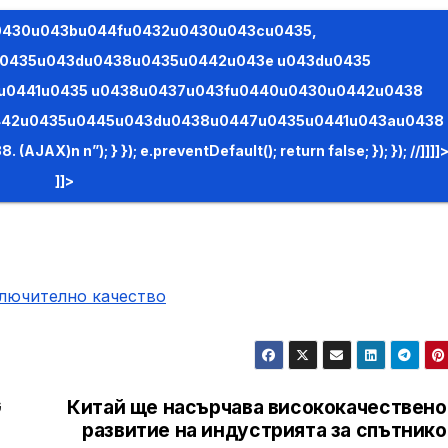
0435u043du0438u0435u0442u043e u043du0435
 u0441u0435 u0438u0437u043fu0440u0430u0442u0438
442u0435u0445u043du0438u0447u0435u0441u043au0438
false; }); }); //]]]]>
]]>
ключително качество
G
Китай ще насърчава висококачествено
развитие на индустрията за спътнико