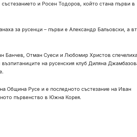
т състезанието и Росен Тодоров, който стана първи в
наха за русенци – първи е Александр Бальовски, а в
ан Банчев, Отман Суеси и Любомир Христов спечелих
и възпитаниците на русенския клуб Диляна Джамбазов
ие.
на Община Русе и е последното състезание на Иван
ното първенство в Южна Корея.