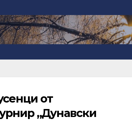
усенци от
урнир „Дунавски