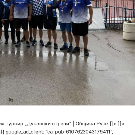
 турнир „Дунавски стрели“ | Община Русе ]]> ]]>
h({ google_ad_client: “ca-pub-6107623043179411”,