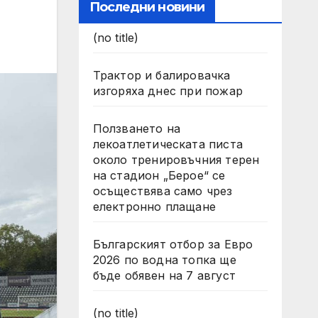
Последни новини
(no title)
Трактор и балировачка
изгоряха днес при пожар
Ползването на
лекоатлетическата писта
около тренировъчния терен
на стадион „Берое“ се
осъществява само чрез
електронно плащане
Българският отбор за Евро
2026 по водна топка ще
бъде обявен на 7 август
(no title)