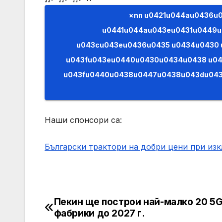
×nn u0421u044au0436u0430u043bu044fu0432u0430u043cu0435,
u0441u044au043eu0431u0449u
u043cu043eu0436u0435 u0434u0430
u043fu043eu0440u0430u0434u0438 u0
u043fu0440u0438u0447u0438u043du0438. (AJAX)n n”); } }); e.preventDefault(); return 
Наши спонсори са:
Български трактори на добри цени при из
Пекин ще построи най-малко 20 5
Post
фабрики до 2027 г.