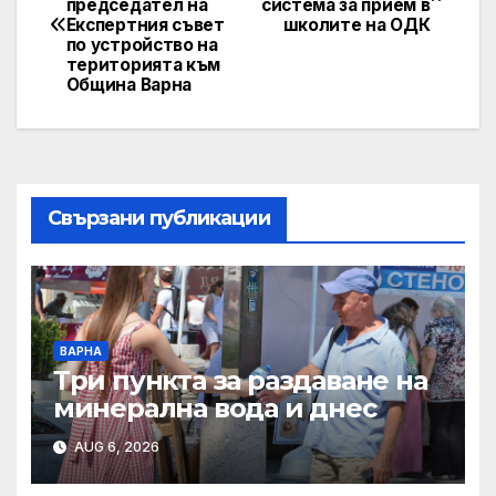
председател на
система за прием в
navigation
Експертния съвет
школите на ОДК
по устройство на
територията към
Община Варна
Свързани публикации
ВАРНА
Три пункта за раздаване на
минерална вода и днес
AUG 6, 2026