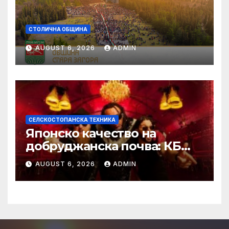
СТОЛИЧНА ОБЩИНА
AUGUST 6, 2026
ADMIN
СЕЛСКОСТОПАНСКА ТЕХНИКА
Японско качество на
добруджанска почва: КБ
Агротех представи
AUGUST 6, 2026
ADMIN
флагманите на Kubota на
„Ден на полето“