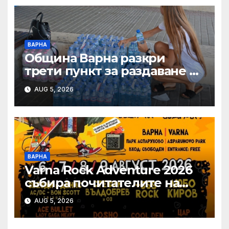
ВАРНА
Община Варна разкри
трети пункт за раздаване на
минерална вода
AUG 5, 2026
ВАРНА
Varna Rock Adventure 2026
събира почитателите на
рока от 6 до 9 август в
AUG 5, 2026
Аспарухов парк