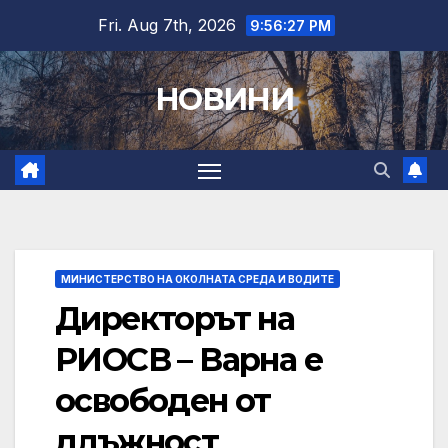
Skip
Fri. Aug 7th, 2026
9:56:28 PM
to
content
НОВИНИ
МИНИСТЕРСТВО НА ОКОЛНАТА СРЕДА И ВОДИТЕ
Директорът на
РИОСВ – Варна е
освободен от
длъжност