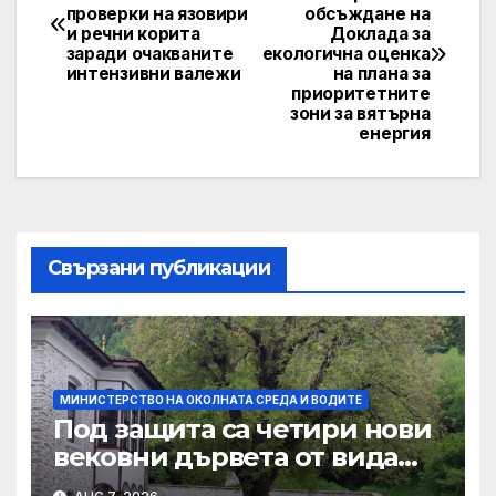
проверки на язовири
обсъждане на
navigation
и речни корита
Доклада за
заради очакваните
екологична оценка
интензивни валежи
на плана за
приоритетните
зони за вятърна
енергия
Свързани публикации
МИНИСТЕРСТВО НА ОКОЛНАТА СРЕДА И ВОДИТЕ
Под защита са четири нови
вековни дървета от вида
летен дъб, обикновен орех