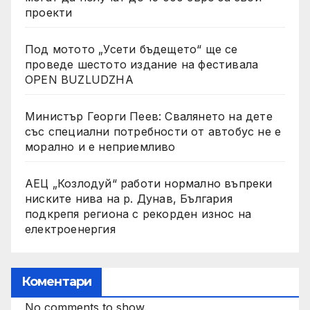
проекти
Под мотото „Усети бъдещето“ ще се
проведе шестото издание на фестивала
OPEN BUZLUDZHA
Министър Георги Пеев: Свалянето на дете
със специални потребности от автобус не е
морално и е неприемливо
АЕЦ „Козлодуй“ работи нормално въпреки
ниските нива на р. Дунав, България
подкрепя региона с рекорден износ на
електроенергия
Коментари
No comments to show.