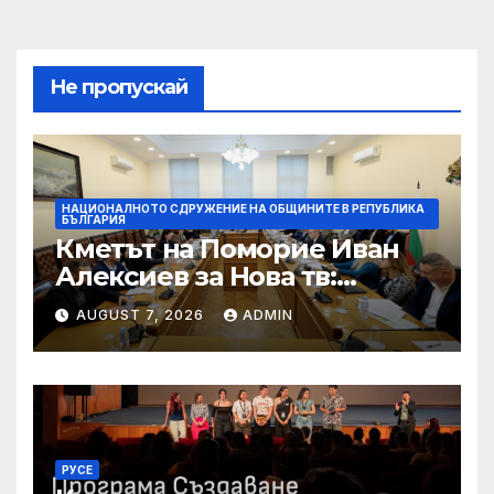
Не пропускай
НАЦИОНАЛНОТО СДРУЖЕНИЕ НА ОБЩИНИТЕ В РЕПУБЛИКА
БЪЛГАРИЯ
Кметът на Поморие Иван
Алексиев за Нова тв:
Даваме сцена на
AUGUST 7, 2026
ADMIN
българската музика с
първия Sunset Port Festival
РУСЕ