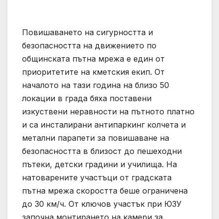
Повишаването на сигурността и
безопасността на движението по
общинската пътна мрежа е един от
приоритетите на кметския екип. От
началото на тази година на близо 50
локации в града бяха поставени
изкуствени неравности на пътното платно
и са инсталирани антипаркинг колчета и
метални парапети за повишаване на
безопасността в близост до пешеходни
пътеки, детски градини и училища. На
натоварените участъци от градската
пътна мрежа скоростта беше ограничена
до 30 км/ч. От ключов участък при ЮЗУ
започна монтирането на камери за