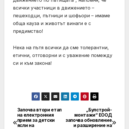
всички участници в движението –
пешеходци, пътници и шофьори – имаме
обща кауза и животът винаги е с
предимство!
Нека на пътя всички да сме толерантни,
етични, отговорни и с уважение помежду
си и към закона!
Започва втори етап
„Булстрой-
Post
на електронния
монтажи“ ЕООД
прием за детски
започва обновление
navigation
ясли на
и разширение на