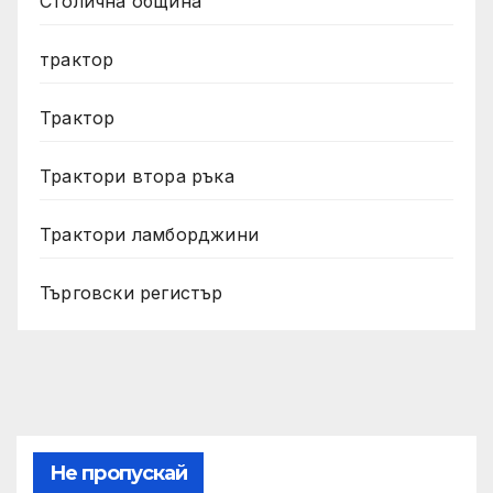
Столична община
трактор
Трактор
Трактори втора ръка
Трактори ламборджини
Търговски регистър
Не пропускай