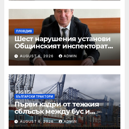
на Корея“
ПЛОВДИВ
Шест нарушения установи
Общинският инспекторат
при изненадваща проверка
AUGUST 6, 2026
ADMIN
в „Капана“
БЪЛГАРСКИ ТРАКТОРИ
Първи кадри от тежкия
сблъсък между бус и
трактор на пътя Пловдив
AUGUST 6, 2026
ADMIN