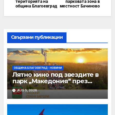
територията на
парковата зона в
община Благоевград
местност Бачиново
Свързани публикации
ОБЩИНА БЛАГОЕВГРАД - НОВИНИ
Лятно кино под звездите в
парк „Македония“ през
август в Благоевград
AUG 5, 2026