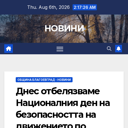
Skip
Thu. Aug 6th, 2026
2:17:27 AM
to
content
НОВИНИ
ОБЩИНА БЛАГОЕВГРАД - НОВИНИ
Днес отбелязваме
Националния ден на
безопасността на
движението по