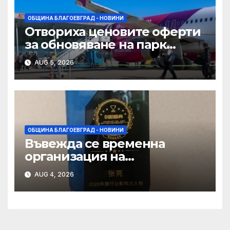
ОБЩИНА БЛАГОЕВГРАД - НОВИНИ
Отвориха ценовите оферти
за обновяване на парк
„Ловен дом“ и
AUG 5, 2026
„Ботаническа градина“ в
Благоевград
ОБЩИНА БЛАГОЕВГРАД - НОВИНИ
Въвежда се временна
организация на
движението по бул. „Васил
AUG 4, 2026
Левски“