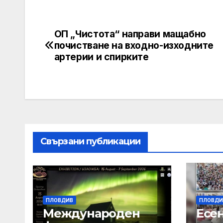
ОП „Чистота“ направи мащабно
Post
почистване на входно-изходните
navigation
артерии и спирките
Свързани публикации
ПЛОВДИВ
ПЛОВДИ
Международен
Есе