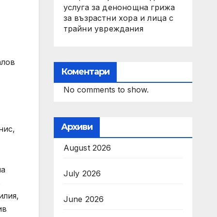
услуга за денонощна грижа
за възрастни хора и лица с
трайни увреждания
алов
Коментари
No comments to show.
Архиви
нис,
August 2026
ла
July 2026
в
илия,
June 2026
ив