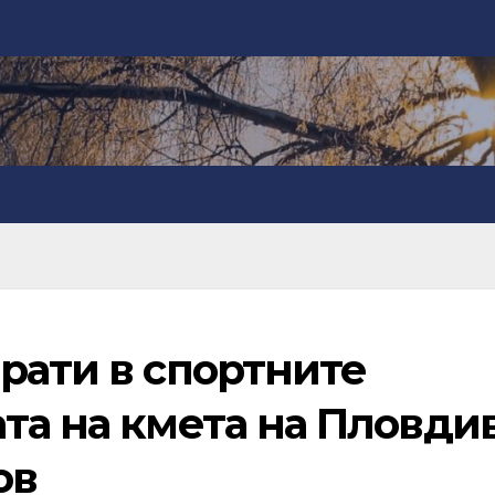
рати в спортните
та на кмета на Пловди
ов