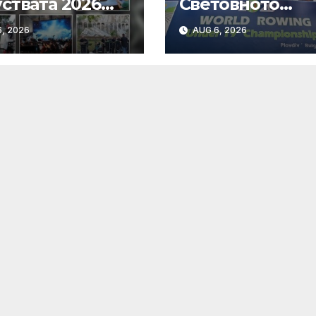
ствата 2026
Световното
а завеса в
първенство по
, 2026
AUG 6, 2026
див с богата
гребане
турна програма