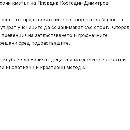
посочи кметът на Пловдив Костадин Димитров.
репено от представителите на спортната общност, е
мулират учениците да се занимават със спорт. Според
 превенция на затлъстяването и гръбначните
срещани сред подрастващите.
е клубове да увличат децата и младежите в спортни
ги иновативни и креативни методи.