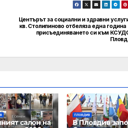
Центърът за социални и здравни услуг
кв. Столипиново отбеляза една година
присъединяването си към КСУДС
Пловд
В
ПЛОВДИВ
нният салон на
В Пловдив зап