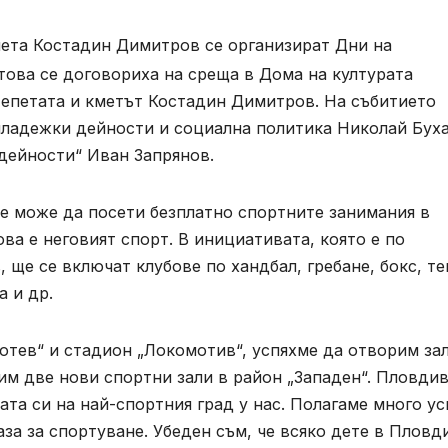
мета Костадин Димитров се организират Дни на
това се договориха на среща в Дома на културата
тепетата и кметът Костадин Димитров. На събитието
младежки дейности и социална политика Николай Бух
дейности“ Иван Запрянов.
те може да посети безплатно спортните занимания в
ова е неговият спорт. В инициативата, която е по
ще се включат клубове по хандбал, гребане, бокс, те
а и др.
отев“ и стадион „Локомотив“, успяхме да отворим за
им две нови спортни зали в район „Западен“. Пловди
та си на най-спортния град у нас. Полагаме много ус
за за спортуване. Убеден съм, че всяко дете в Пловд