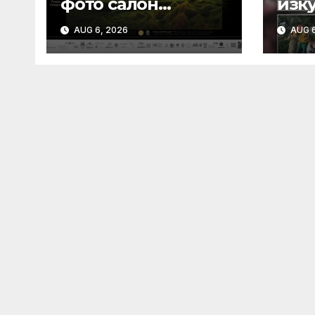
фото салон
изку
Пловдив 2026
вдиг
AUG 6, 2026
AUG 6
открива изложба с
Плов
най-добрите
кул
фотографии от
тазгодишното
издание