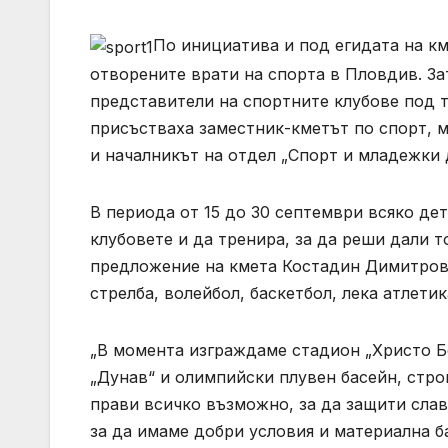
По инициатива и под егидата на к
отворените врати на спорта в Пловдив. За
представители на спортните клубове под 
присъстваха заместник-кметът по спорт, 
и началникът на отдел „Спорт и младежки 
В периода от 15 до 30 септември всяко де
клубовете и да тренира, за да реши дали т
предложение на кмета Костадин Димитров, 
стрелба, волейбол, баскетбол, лека атлетик
„В момента изграждаме стадион „Христо Б
„Дунав“ и олимпийски плувен басейн, стро
прави всичко възможно, за да защити слава
за да имаме добри условия и материална ба