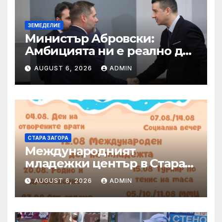
ЗЕМЕДЕЛИЕ
Министър Абровски:
Амбицията ни е реално да
защитим българските
AUGUST 6, 2026
ADMIN
производители на плодове
и зеленчуци от нелоялната
конкуренция
СТАРА ЗАГОРА
Международният
младежки център в Стара
Загора представя богата
AUGUST 6, 2026
ADMIN
програма от инициативи
през август