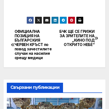
ОФИЦИАЛНА
БЧК ЩЕ СЕ ГРИЖИ
Post
ПОЗИЦИЯ НА
ЗА ЗРИТЕЛИТЕ НА
БЪЛГАРСКИЯ
„КИНО ПОД
navigation
ЧЕРВЕН КРЪСТ по
ОТКРИТО НЕБЕ“
повод зачестилите
случаи на насилие
срещу медици
Свързани публикации