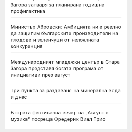
Загора затваря за планирана годишна
профилактика
Министър Абровски: Амбицията ни е реално
да защитим българските производители на
плодове и зеленчуци от нелоялната
конкуренция
Международният младежки център в Стара
Загора представя богата програма от
инициативи през август
Три пункта за раздаване на минерална вода
и днес
Втората фестивална вечер на „Август е
музика“ посреща Фредерик Виал Трио