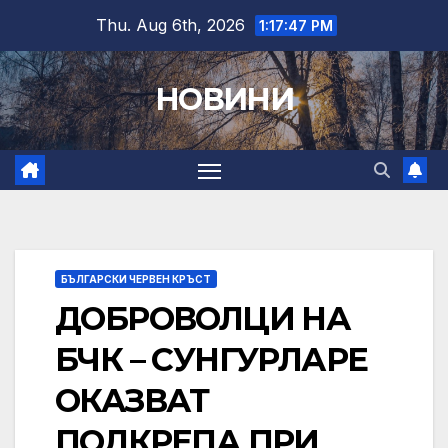
Skip
Thu. Aug 6th, 2026
1:17:48 PM
to
content
НОВИНИ
БЪЛГАРСКИ ЧЕРВЕН КРЪСТ
ДОБРОВОЛЦИ НА
БЧК – СУНГУРЛАРЕ
ОКАЗВАТ
ПОДКРЕПА ПРИ