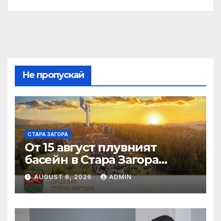
Не пропускай
СТАРА ЗАГОРА
От 15 август плувният
басейн в Стара Загора
затваря за планирана
AUGUST 6, 2026
ADMIN
годишна профилактика