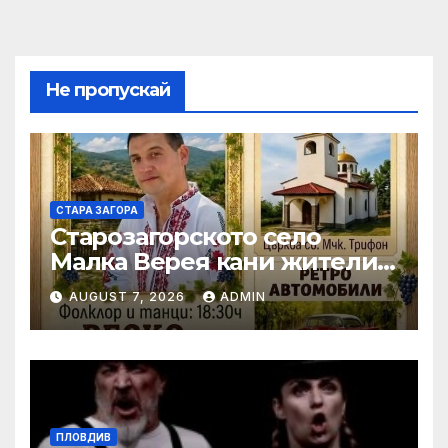
Не пропускай
СТАРА ЗАГОРА
Старозагорското село
Малка Верея кани жители
и гости на традиционния
AUGUST 7, 2026
ADMIN
си събор
ПЛОВДИВ