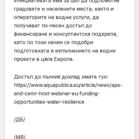
Инициативата има за цел да подпомогне
градовете и населените места, както и
операторите на водни услуги, да
получават по-лесен достъп до
финансиране и консултантска подкрепа,
като по този начин се подобри
подготовката и изпълнението на водни
проекти в цяла Европа.
Достъп до пълния доклад имате тук:
https://www.aquapublica.eu/article/news/ape-
and-cemr-host-webinar-eu-funding-
opportunities-water-resilience
/ДБ/
/МЯ/