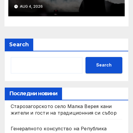
най-стари училища в Ямбол
AUG 4, 2026
Search
Search
Последни новини
Старозагорското село Малка Верея кани
жители и гости на традиционния си събор
Генералното консулство на Република