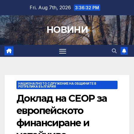
Skip
Fri. Aug 7th, 2026
3:36:33 PM
to
content
НОВИНИ
НАЦИОНАЛНОТО СДРУЖЕНИЕ НА ОБЩИНИТЕ В
РЕПУБЛИКА БЪЛГАРИЯ
Доклад на СЕОР за
европейското
финансиране и