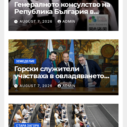
Генералното консулство на
Република България в
Единбург посрещна екипа
AUGUST 7, 2026
ADMIN
на Театър „Хенд“ преди
историческия им дебют на
световния Edinburgh
Festival Fringe
ЗЕМЕДЕЛИЕ
Горски служители
участваха в овладяването
на близо 10 пожара на
AUGUST 7, 2026
ADMIN
територията на страната
през изминалия ден
СТАРА ЗАГОРА