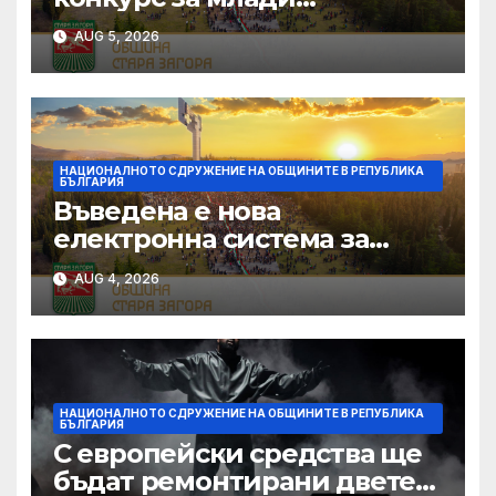
изпълнители „Дунавски
AUG 5, 2026
звезди“ се подготвя в
Силистра
НАЦИОНАЛНОТО СДРУЖЕНИЕ НА ОБЩИНИТЕ В РЕПУБЛИКА
БЪЛГАРИЯ
Въведена е нова
електронна система за
кандидатстване по
AUG 4, 2026
Национален фонд
„Култура“
НАЦИОНАЛНОТО СДРУЖЕНИЕ НА ОБЩИНИТЕ В РЕПУБЛИКА
БЪЛГАРИЯ
С европейски средства ще
бъдат ремонтирани двете