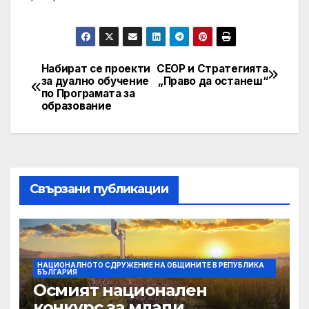
Набират се проекти
СЕОР и Стратегията
Post
за дуално обучение
„Право да останеш“
по Програмата за
navigation
образование
Свързани публикации
НАЦИОНАЛНОТО СДРУЖЕНИЕ НА ОБЩИНИТЕ В РЕПУБЛИКА
БЪЛГАРИЯ
Осмият национален
конкурс за млади