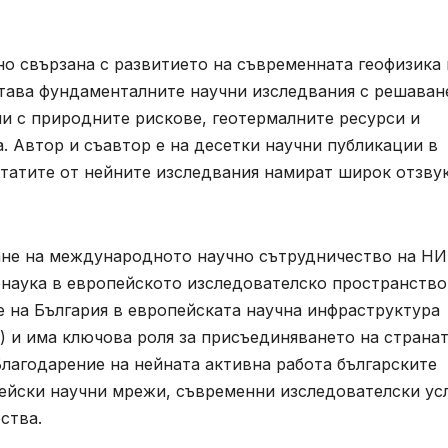
но свързана с развитието на съвременната геофизика 
етава фундаменталните научни изследвания с решаван
и с природните рискове, геотермалните ресурси и
. Автор и съавтор е на десетки научни публикации в
татите от нейните изследвания намират широк отзвук
ане на международното научно сътрудничество на НИ
онаука в европейското изследователско пространство
е на България в европейската научна инфраструктура
m) и има ключова роля за присъединяването на страна
Благодарение на нейната активна работа българските
ейски научни мрежи, съвременни изследователски ус
ства.