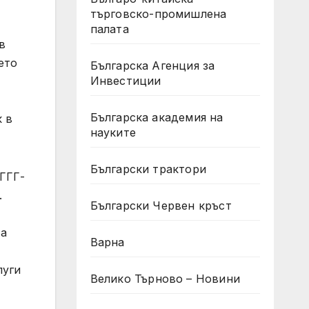
търговско-промишлена
палата
в
ето
Българска Агенция за
Инвестиции
Българска академия на
 в
науките
Български трактори
ГГГ-
.
Български Червен кръст
та
Варна
луги
Велико Търново – Новини