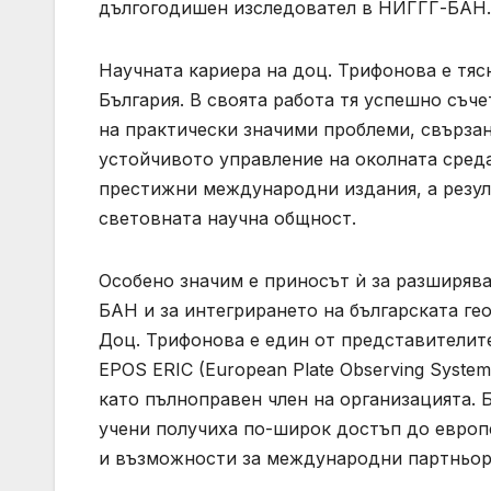
дългогодишен изследовател в НИГГГ-БАН.
Научната кариера на доц. Трифонова е тяс
България. В своята работа тя успешно съч
на практически значими проблеми, свързан
устойчивото управление на околната среда
престижни международни издания, а резул
световната научна общност.
Особено значим е приносът ѝ за разширяв
БАН и за интегрирането на българската ге
Доц. Трифонова е един от представителит
EPOS ERIC (European Plate Observing Syste
като пълноправен член на организацията. 
учени получиха по-широк достъп до европ
и възможности за международни партньор