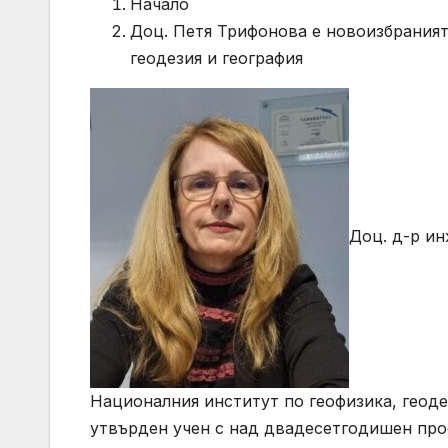
Начало
Доц. Петя Трифонова е новоизбраният
геодезия и география
Доц. д-р ин
Националния институт по геофизика, геодез
утвърден учен с над двадесетгодишен проф