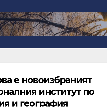
ова е новоизбраният
оналния институт по
ия и география