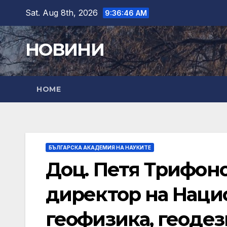
Skip
Sat. Aug 8th, 2026
9:36:47 AM
to
content
НОВИНИ
HOME
БЪЛГАРСКА АКАДЕМИЯ НА НАУКИТЕ
Доц. Петя Трифон
директор на Наци
геофизика, геодез