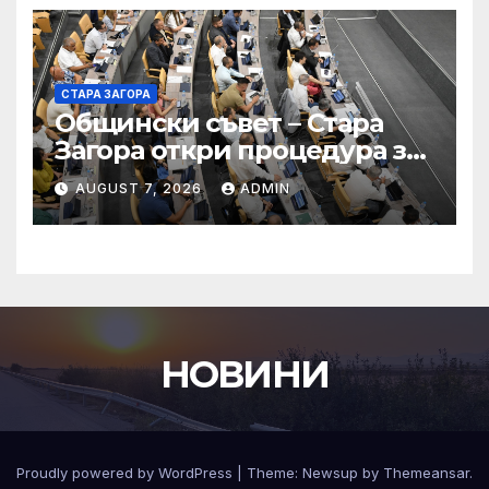
СТАРА ЗАГОРА
Общински съвет – Стара
Загора откри процедура за
избор на 50 съдебни
AUGUST 7, 2026
ADMIN
заседатели за Окръжен съд
– Стара Загора
НОВИНИ
Proudly powered by WordPress
|
Theme:
Newsup
by
Themeansar
.