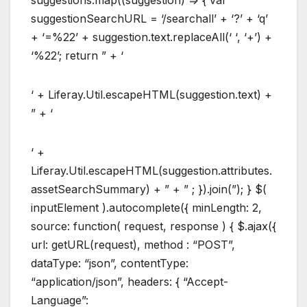
suggestions.map((suggestion) => { var
suggestionSearchURL = ‘/searchall’ + ‘?’ + ‘q’
+ ‘=%22’ + suggestion.text.replaceAll(‘ ‘, ‘+’) +
‘%22’; return ” + ‘
‘ + Liferay.Util.escapeHTML(suggestion.text) +
” + ‘
‘ +
Liferay.Util.escapeHTML(suggestion.attributes.
assetSearchSummary) + ” + ” ; }).join(”); } $(
inputElement ).autocomplete({ minLength: 2,
source: function( request, response ) { $.ajax({
url: getURL(request), method : “POST”,
dataType: “json”, contentType:
“application/json”, headers: { “Accept-
Language”: