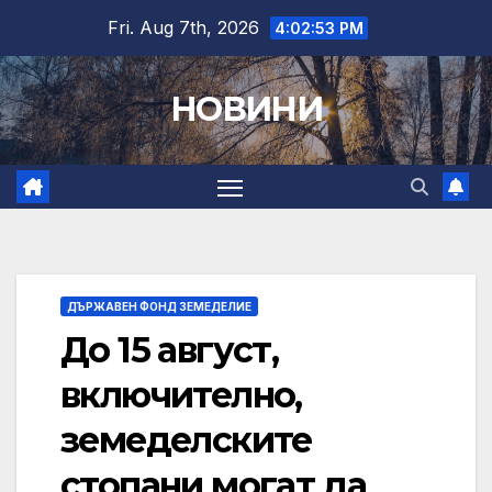
Skip
Fri. Aug 7th, 2026
4:02:54 PM
to
content
НОВИНИ
ДЪРЖАВЕН ФОНД ЗЕМЕДЕЛИЕ
До 15 август,
включително,
земеделските
стопани могат да