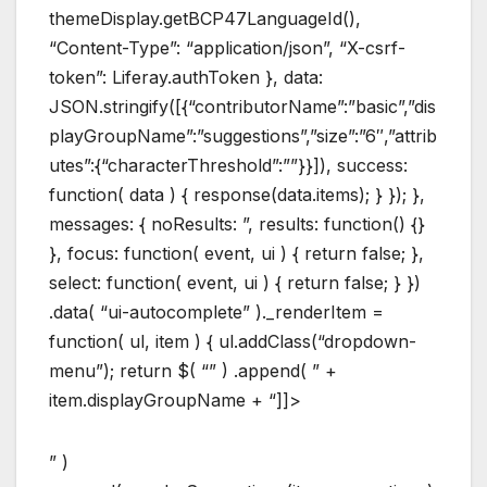
themeDisplay.getBCP47LanguageId(),
“Content-Type”: “application/json”, “X-csrf-
token”: Liferay.authToken }, data:
JSON.stringify([{“contributorName”:”basic”,”dis
playGroupName”:”suggestions”,”size”:”6″,”attrib
utes”:{“characterThreshold”:””}}]), success:
function( data ) { response(data.items); } }); },
messages: { noResults: ”, results: function() {}
}, focus: function( event, ui ) { return false; },
select: function( event, ui ) { return false; } })
.data( “ui-autocomplete” )._renderItem =
function( ul, item ) { ul.addClass(“dropdown-
menu”); return $( “” ) .append( ” +
item.displayGroupName + “]]>
” )