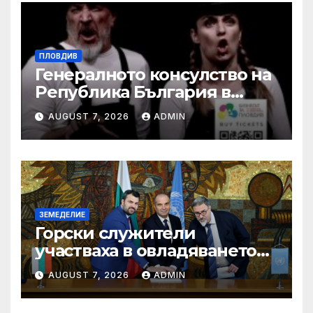
ПЛОВДИВ
Генералното консулство на
Република България в
Единбург посрещна екипа
AUGUST 7, 2026
ADMIN
на Театър „Хенд“ преди
историческия им дебют на
световния Edinburgh
Festival Fringe
ЗЕМЕДЕЛИЕ
Горски служители
участваха в овладяването
на близо 10 пожара на
AUGUST 7, 2026
ADMIN
територията на страната
през изминалия ден