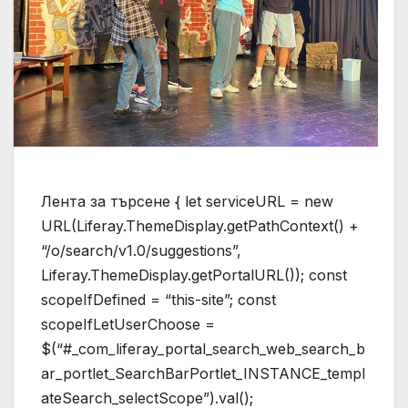
Лента за търсене { let serviceURL = new
URL(Liferay.ThemeDisplay.getPathContext() +
“/o/search/v1.0/suggestions”,
Liferay.ThemeDisplay.getPortalURL()); const
scopeIfDefined = “this-site”; const
scopeIfLetUserChoose =
$(“#_com_liferay_portal_search_web_search_b
ar_portlet_SearchBarPortlet_INSTANCE_templ
ateSearch_selectScope”).val();