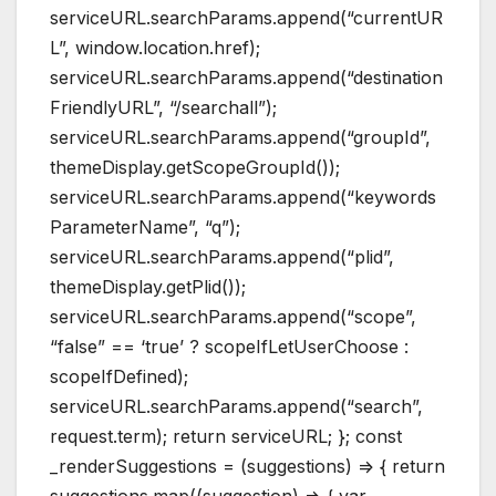
serviceURL.searchParams.append(“currentUR
L”, window.location.href);
serviceURL.searchParams.append(“destination
FriendlyURL”, “/searchall”);
serviceURL.searchParams.append(“groupId”,
themeDisplay.getScopeGroupId());
serviceURL.searchParams.append(“keywords
ParameterName”, “q”);
serviceURL.searchParams.append(“plid”,
themeDisplay.getPlid());
serviceURL.searchParams.append(“scope”,
“false” == ‘true’ ? scopeIfLetUserChoose :
scopeIfDefined);
serviceURL.searchParams.append(“search”,
request.term); return serviceURL; }; const
_renderSuggestions = (suggestions) => { return