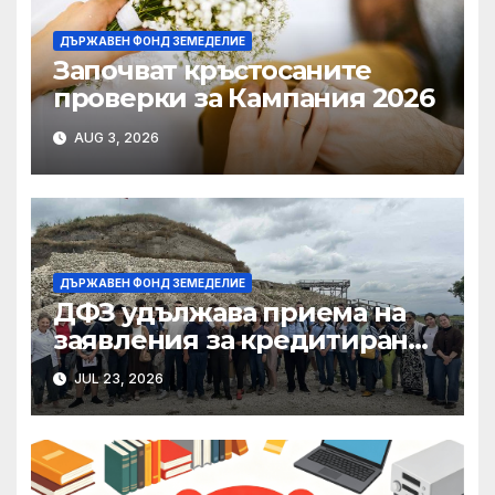
ДЪРЖАВЕН ФОНД ЗЕМЕДЕЛИЕ
Започват кръстосаните
проверки за Кампания 2026
AUG 3, 2026
ДЪРЖАВЕН ФОНД ЗЕМЕДЕЛИЕ
ДФЗ удължава приема на
заявления за кредитиране
на одобрени проекти за
JUL 23, 2026
интервенции в сектор
„Пчеларство“