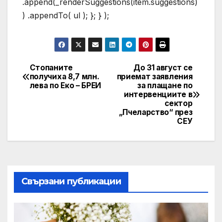
.append(_renderSuggestions(item.suggestions)
) .appendTo( ul ); }; } );
Стопаните
До 31 август се
Post
получиха 8,7 млн.
приемат заявления
лева по Еко – БРЕИ
за плащане по
navigation
интервенциите в
сектор
„Пчеларство“ през
СЕУ
Свързани публикации