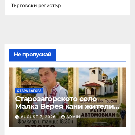
Търговски регистър
Не пропускай
СТАРА ЗАГОРА
Старозагорското село
Малка Верея кани жители
и гости на традиционния
AUGUST 7, 2026
ADMIN
си събор