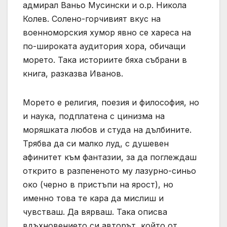
адмирал Ваньо Мусински и о.р. Никола
Колев. Солено-горчивият вкус на
военноморския хумор явно се хареса на
по-широката аудитория хора, обичащи
морето. Така историите бяха събрани в
книга, разказва Иванов.
Морето е религия, поезия и философия, но
и наука, подплатена с цинизма на
моряшката любов и студа на дълбините.
Трябва да си малко луд, с душевен
афинитет към фантазии, за да поглеждаш
открито в разпененото му лазурно-синьо
око (черно в пристъпи на ярост), но
именно това те кара да мислиш и
чувстваш. Да вярваш. Така описва
вдъхновението си авторът, който от