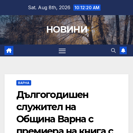
Skip
Sat. Aug 8th, 2026
10:12:21 AM
to
content
НОВИНИ
ВАРНА
Дългогодишен
служител на
Община Варна с
премиера на книга с