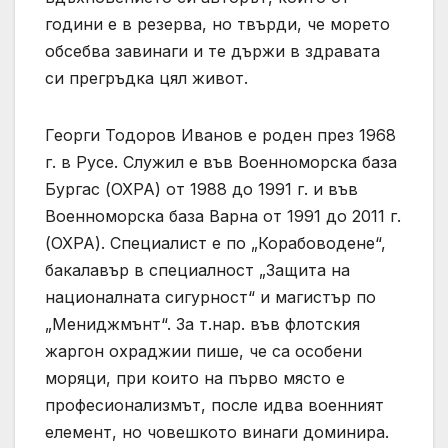
години е в резерва, но твърди, че морето
обсебва завинаги и те държи в здравата
си прегръдка цял живот.
Георги Тодоров Иванов е роден през 1968
г. в Русе. Служил е във Военноморска база
Бургас (ОХРА) от 1988 до 1991 г. и във
Военноморска база Варна от 1991 до 2011 г.
(ОХРА). Специалист е по „Корабоводене“,
бакалавър в специалност „Защита на
националната сигурност“ и магистър по
„Мениджмънт“. За т.нар. във флотския
жаргон охраджии пише, че са особени
моряци, при които на първо място е
професионализмът, после идва военният
елемент, но човешкото винаги доминира.