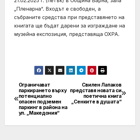
21.02.2025 г. (петък) в Община Варна, зала
„Пленарна“. Входът е свободен, а
събраните средства при представянето на
книгата ще бъдат дарени за изграждане на
музейна експозиция, представяща ОХРА.
Ограничават
Свилен Лапаков
Post
паркирането върху
представя новата си
потенциално
поетична книга
navigation
опасен подземен
„Сенките в душата“
паркинг в района на
ул. „Македония“