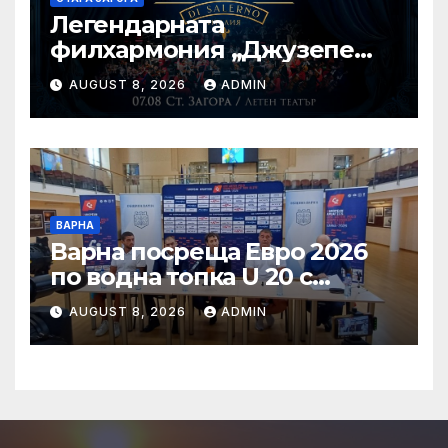
Легендарната
филхармония „Джузепе
Верди“ от Салерно с
AUGUST 8, 2026
ADMIN
концерт под звездите тази
вечер в Летен татър – Стара
Загора
ВАРНА
Варна посреща Евро 2026
по водна топка U 20 с
отлични условия на
AUGUST 8, 2026
ADMIN
състезателните басейни