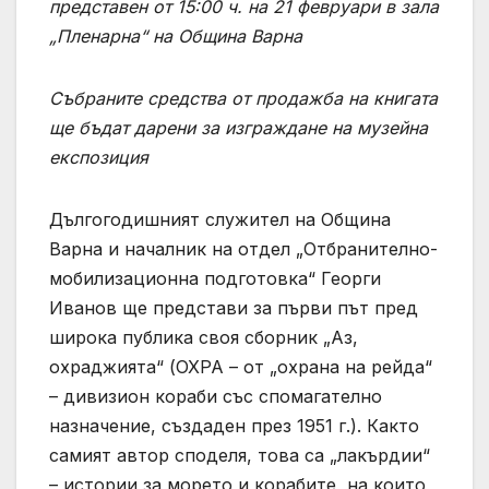
представен от 15:00 ч. на 21 февруари в зала
„Пленарна“ на Община Варна
Събраните средства от продажба на книгата
ще бъдат дарени за изграждане на музейна
експозиция
Дългогодишният служител на Община
Варна и началник на отдел „Отбранително-
мобилизационна подготовка“ Георги
Иванов ще представи за първи път пред
широка публика своя сборник „Аз,
охраджията“ (ОХРА – от „охрана на рейда“
– дивизион кораби със спомагателно
назначение, създаден през 1951 г.). Както
самият автор споделя, това са „лакърдии“
– истории за морето и корабите, на които