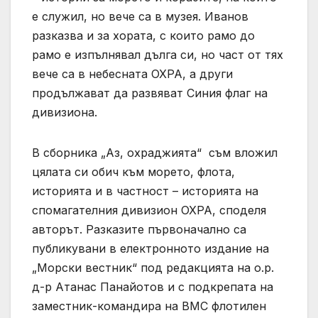
е служил, но вече са в музея. Иванов
разказва и за хората, с които рамо до
рамо е изпълнявал дълга си, но част от тях
вече са в небесната ОХРА, а други
продължават да развяват Синия флаг на
дивизиона.
В сборника „Аз, охраджията“ съм вложил
цялата си обич към морето, флота,
историята и в частност – историята на
спомагателния дивизион ОХРА, споделя
авторът. Разказите първоначално са
публикувани в електронното издание на
„Морски вестник“ под редакцията на о.р.
д-р Атанас Панайотов и с подкрепата на
заместник-командира на ВМС флотилен