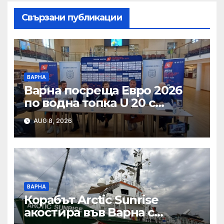
Свързани публикации
ВАРНА
Варна посреща Евро 2026
по водна топка U 20 с
отлични условия на
AUG 8, 2026
състезателните басейни
ВАРНА
Корабът Arctic Sunrise
акостира във Варна с