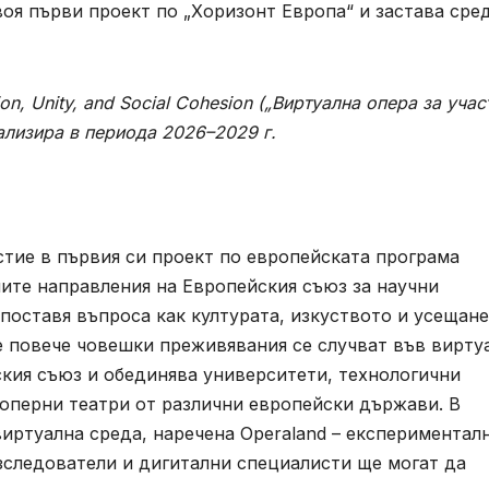
ion, Unity, and Social Cohesion („Виртуална опера за учас
ализира в периода 2026–2029 г.
стие в първия си проект по европейската програма
ите направления на Европейския съюз за научни
поставя въпроса как културата, изкуството и усещан
се повече човешки преживявания се случват във вирту
ския съюз и обединява университети, технологични
 оперни театри от различни европейски държави. В
виртуална среда, наречена Operaland – експериментал
изследователи и дигитални специалисти ще могат да