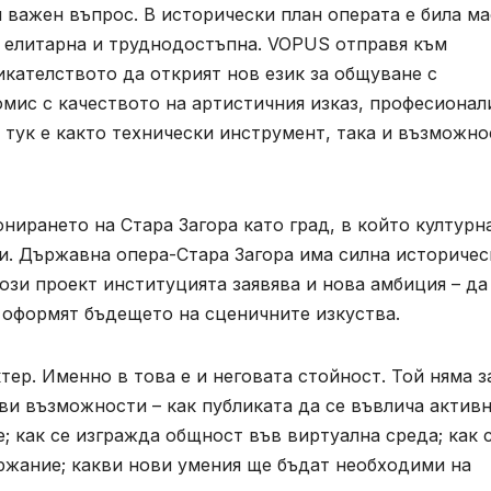
и важен въпрос. В исторически план операта е била м
о елитарна и труднодостъпна. VOPUS отправя към
кателството да открият нов език за общуване с
ромис с качеството на артистичния изказ, професионал
 тук е както технически инструмент, така и възможно
нирането на Стара Загора като град, в който културн
и. Държавна опера-Стара Загора има силна историчес
този проект институцията заявява и нова амбиция – да
 оформят бъдещето на сценичните изкуства.
ер. Именно в това е и неговата стойност. Той няма з
ови възможности – как публиката да се въвлича активн
 как се изгражда общност във виртуална среда; как 
ржание; какви нови умения ще бъдат необходими на