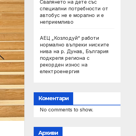
Свалянето на дете със
специални потребности от
автобус не е морално и е
неприемливо
АЕЦ „Козлодуй“ работи
нормално въпреки ниските
нива на р. Дунав, България
подкрепя региона с
рекорден износ на
електроенергия
Коментари
No comments to show.
Архиви