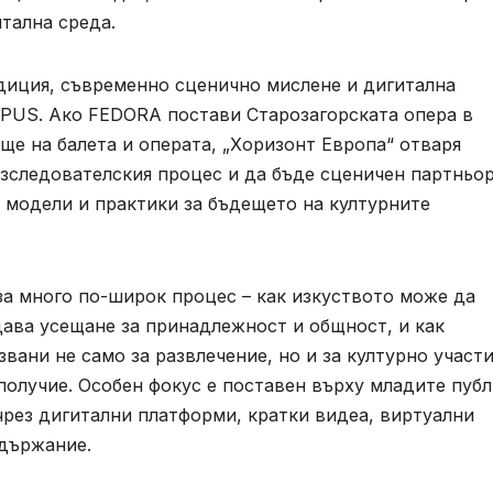
тална среда.
диция, съвременно сценично мислене и дигитална
OPUS. Ако FEDORA постави Старозагорската опера в
ще на балета и операта, „Хоризонт Европа“ отваря
зследователския процес и да бъде сценичен партньор
, модели и практики за бъдещето на културните
за много по-широк процес – как изкуството може да
дава усещане за принадлежност и общност, и как
вани не само за развлечение, но и за културно участи
получие. Особен фокус е поставен върху младите пуб
чрез дигитални платформи, кратки видеа, виртуални
ъдържание.