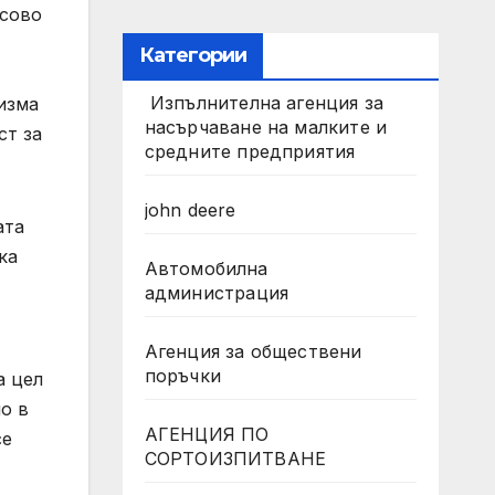
асово
Категории
Изпълнителна агенция за
изма
насърчаване на малките и
ст за
средните предприятия
john deere
ата
ка
Автомобилна
администрация
Агенция за обществени
поръчки
а цел
о в
АГЕНЦИЯ ПО
се
СОРТОИЗПИТВАНЕ