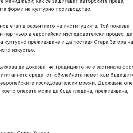
те мениджъри; как се защитават авторските права,
ите форми на културно производство.
ов етап в развитието на институцията. Той показва, 
н партньор в европейски изследователски процес, да
а културно преживяване и да поставя Стара Загора на
ното изкуство.
ължава да доказва, че традицията не е застинала форм
дигиталната среда, от юбилейната памет към бъдещит
 европейските изследователски мрежи, Държавна опе
в което операта може да бъде гледана, преживявана,
 опера-Стара-Загора