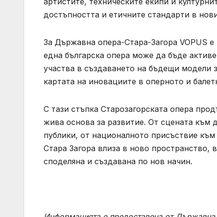
артистите, техническите екипи и културни
достъпността и етичните стандарти в нов
За Държавна опера-Стара-Загора VOPUS е н
една българска опера може да бъде активе
участва в създаването на бъдещи модели з
картата на иновациите в оперното и балет
С тази стъпка Старозагорската опера прод
жива основа за развитие. От сцената към 
публики, от националното присъствие към
Стара Загора влиза в ново пространство, 
споделяна и създавана по нов начин.
Информацията е предоставена от Държавна