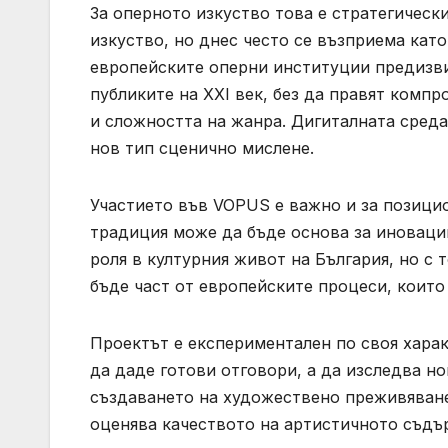
За оперното изкуство това е стратегическ
изкуство, но днес често се възприема кат
европейските оперни институции предизви
публиките на XXI век, без да правят комп
и сложността на жанра. Дигиталната среда
нов тип сценично мислене.
Участието във VOPUS е важно и за позицио
традиция може да бъде основа за иноваци
роля в културния живот на България, но с 
бъде част от европейските процеси, които
Проектът е експериментален по своя характ
да даде готови отговори, а да изследва н
създаването на художествено преживяване;
оценява качеството на артистичното съдъ