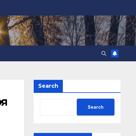
Search
оя
Search