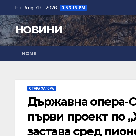
Skip
Fri. Aug 7th, 2026
9:56:20 PM
to
content
НОВИНИ
HOME
СТАРА ЗАГОРА
Държавна опера-Ст
първи проект по „
застава сред пион