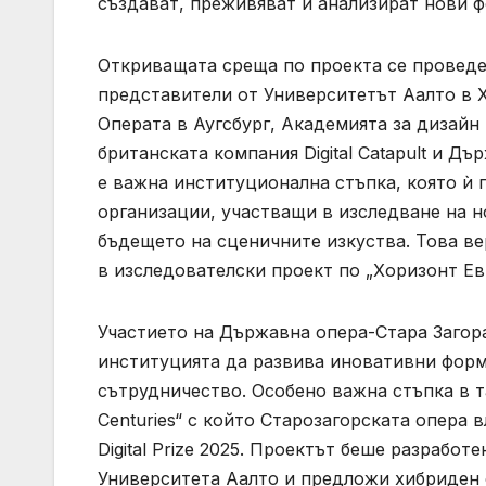
създават, преживяват и анализират нови ф
Откриващата среща по проекта се проведе 
представители от Университетът Аалто в Х
Операта в Аугсбург, Академията за дизайн
британската компания Digital Catapult и Д
е важна институционална стъпка, която ѝ 
организации, участващи в изследване на 
бъдещето на сценичните изкуства. Това ве
в изследователски проект по „Хоризонт Ев
Участието на Държавна опера-Стара Загора
институцията да развива иновативни фор
сътрудничество. Особено важна стъпка в та
Centuries“ с който Старозагорската опера
Digital Prize 2025. Проектът беше разрабо
Университета Аалто и предложи хибриден с