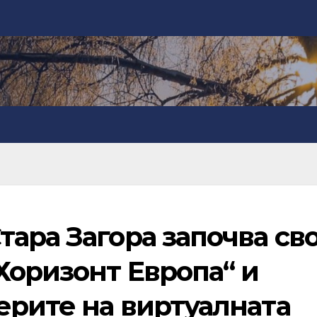
ара Загора започва св
Хоризонт Европа“ и
ерите на виртуалната