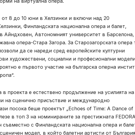
орми на виртуална опера.
от 8 до 10 юни в Хелзинки и включи над 20
елзинки, Финландската национална опера и балет,
 в Айндховен, Автономният университет в Барселона,
ържавна опера-Стара Загора. За Старозагорската опера 
позволи да се нареди сред европейските културни
нови художествени, социални и професионални модели
роятно е първото участие на българска оперна инсти
ропа“.
 в проекта е естествено продължение на усилията на
ми на сценично присъствие и международно
зи посока беше проектът „Echoes of Time: A Dance of
 влезе в топ 3 на номинираните за престижната FEDOR
тен съвместно с Финландската национална опера и бале
ценичен модел, в който балетни артисти от България