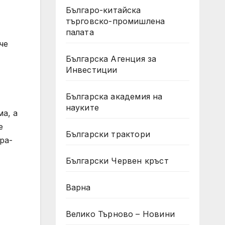
Българо-китайска
търговско-промишлена
палата
че
Българска Агенция за
Инвестиции
Българска академия на
науките
а, а
е
Български трактори
ра-
Български Червен кръст
Варна
Велико Търново – Новини