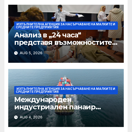
Великобритания
ИЗПЪЛНИТЕЛНА АГЕНЦИЯ ЗА НАСЪРЧАВАНЕ НА МАЛКИТЕ И
СРЕДНИТЕ ПРЕДПРИЯТИЯ
Анализ в „24 часа“
представя възможностите
на проектa RESCALE за
AUG 5, 2026
растеж на българските
предприятия
ИЗПЪЛНИТЕЛНА АГЕНЦИЯ ЗА НАСЪРЧАВАНЕ НА МАЛКИТЕ И
СРЕДНИТЕ ПРЕДПРИЯТИЯ
Международен
индустриален панаир
CERKEZKOY INDUSTRIAL
AUG 4, 2026
FAIR 2026