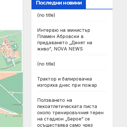
Последни новини
(no title)
Интервю на министър
Пламен Абровски в
предаването „Денят на
живо”, NOVA NEWS
(no title)
Трактор и балировачка
изгоряха днес при пожар
Ползването на
лекоатлетическата писта
около тренировъчния терен
на стадион „Берое“ се
осъществява само чрез