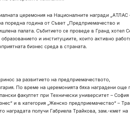
иалната церемония на Националните награди „АТЛАС 
ора поредна година от Съвет „Предприемачество и
ишлена палата. Събитието се проведе в Гранд хотел 
 образованието и институциите, които активно работ
приятната бизнес среда в страната.
принос за развитието на предприемачеството,
гария. По време на церемонията бяха наградени още 
пански факултет при Технически университет – София
знес“ и в категория „Женско предприемачество“ – Тр
о наградата получи Габриела Трайкова, зам.-кмет на