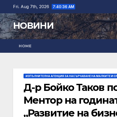
Skip
Fri. Aug 7th, 2026
7:40:37 AM
to
content
НОВИНИ
HOME
ИЗПЪЛНИТЕЛНА АГЕНЦИЯ ЗА НАСЪРЧАВАНЕ НА МАЛКИТЕ И С
Д-р Бойко Таков п
Ментор на годинат
„Развитие на бизн