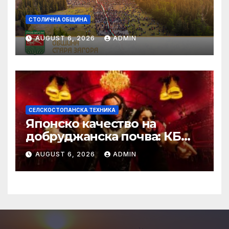
СТОЛИЧНА ОБЩИНА
AUGUST 6, 2026
ADMIN
СЕЛСКОСТОПАНСКА ТЕХНИКА
Японско качество на
добруджанска почва: КБ
Агротех представи
AUGUST 6, 2026
ADMIN
флагманите на Kubota на
„Ден на полето“