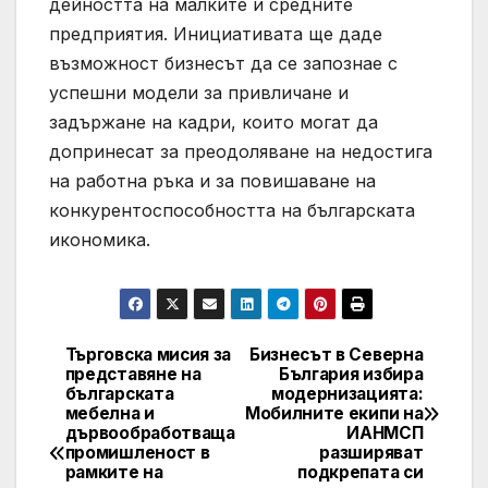
дейността на малките и средните
предприятия. Инициативата ще даде
възможност бизнесът да се запознае с
успешни модели за привличане и
задържане на кадри, които могат да
допринесат за преодоляване на недостига
на работна ръка и за повишаване на
конкурентоспособността на българската
икономика.
Търговска мисия за
Бизнесът в Северна
Post
представяне на
България избира
българската
модернизацията:
navigation
мебелна и
Мобилните екипи на
дървообработваща
ИАНМСП
промишленост в
разширяват
рамките на
подкрепата си