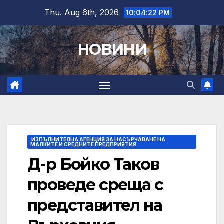
Skip
Thu. Aug 6th, 2026
10:04:23 PM
to
content
НОВИНИ
ИЗПЪЛНИТЕЛНА АГЕНЦИЯ ЗА НАСЪРЧАВАНЕ НА
МАЛКИТЕ И СРЕДНИТЕ ПРЕДПРИЯТИЯ
Д-р Бойко Таков
проведе среща с
представител на