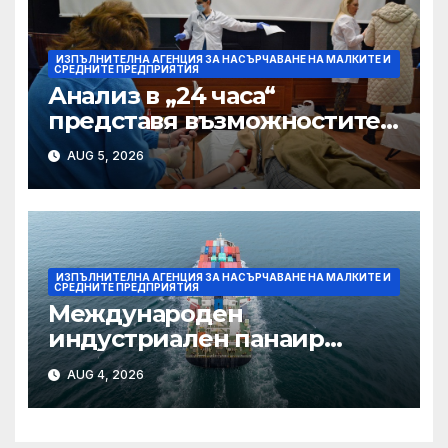
ИЗПЪЛНИТЕЛНА АГЕНЦИЯ ЗА НАСЪРЧАВАНЕ НА МАЛКИТЕ И
СРЕДНИТЕ ПРЕДПРИЯТИЯ
Анализ в „24 часа“
представя възможностите
на проектa RESCALE за
AUG 5, 2026
растеж на българските
предприятия
ИЗПЪЛНИТЕЛНА АГЕНЦИЯ ЗА НАСЪРЧАВАНЕ НА МАЛКИТЕ И
СРЕДНИТЕ ПРЕДПРИЯТИЯ
Международен
индустриален панаир
CERKEZKOY INDUSTRIAL
AUG 4, 2026
FAIR 2026