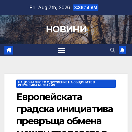
Skip
Fri. Aug 7th, 2026
3:36:15 AM
to
content
НОВИНИ
НАЦИОНАЛНОТО СДРУЖЕНИЕ НА ОБЩИНИТЕ В
РЕПУБЛИКА БЪЛГАРИЯ
Европейската
градска инициатива
превръща обмена