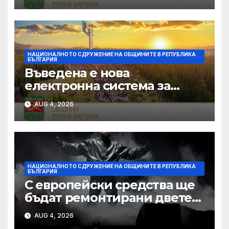
Силистра
НАЦИОНАЛНОТО СДРУЖЕНИЕ НА ОБЩИНИТЕ В РЕПУБЛИКА
БЪЛГАРИЯ
Въведена е нова
електронна система за
кандидатстване по
AUG 4, 2026
Национален фонд
„Култура“
НАЦИОНАЛНОТО СДРУЖЕНИЕ НА ОБЩИНИТЕ В РЕПУБЛИКА
БЪЛГАРИЯ
С европейски средства ще
бъдат ремонтирани двете
най-стари училища в Ямбол
AUG 4, 2026