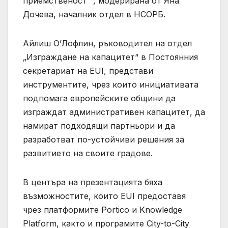
приемственост“ , модерирана от Яна
Дочева, началник отдел в НСОРБ.
Айлиш О’Лофлин, ръководител на отдел
„Изграждане на капацитет“ в Постоянния
секретариат на EUI, представи
инструментите, чрез които инициативата
подпомага европейските общини да
изграждат административен капацитет, да
намират подходящи партньори и да
разработват по-устойчиви решения за
развитието на своите градове.
В центъра на презентацията бяха
възможностите, които EUI предоставя
чрез платформите Portico и Knowledge
Platform, както и програмите City-to-City