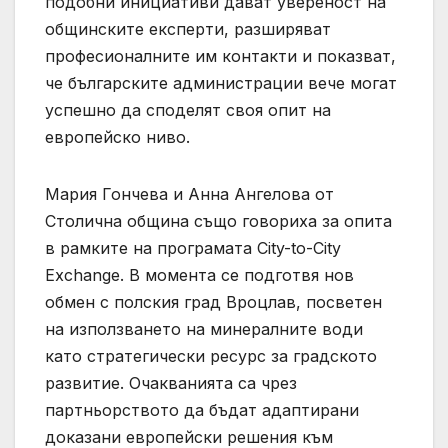
подобни инициативи дават увереност на
общинските експерти, разширяват
професионалните им контакти и показват,
че българските администрации вече могат
успешно да споделят своя опит на
европейско ниво.
Мария Гончева и Анна Ангелова от
Столична община също говориха за опита
в рамките на програмата City-to-City
Exchange. В момента се подготвя нов
обмен с полския град Вроцлав, посветен
на използването на минералните води
като стратегически ресурс за градското
развитие. Очакванията са чрез
партньорството да бъдат адаптирани
доказани европейски решения към