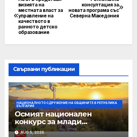
Post
визията на
консултация за
местната власт за
новата програма със
navigation
управление на
Северна Македония
качеството в
ранното детско
образование
Свързани публикации
НАЦИОНАЛНОТО СДРУЖЕНИЕ НА ОБЩИНИТЕ В РЕПУБЛИКА
БЪЛГАРИЯ
Осмият национален
конкурс за млади
изпълнители „Дунавски
AUG 5, 2026
звезди“ се подготвя в