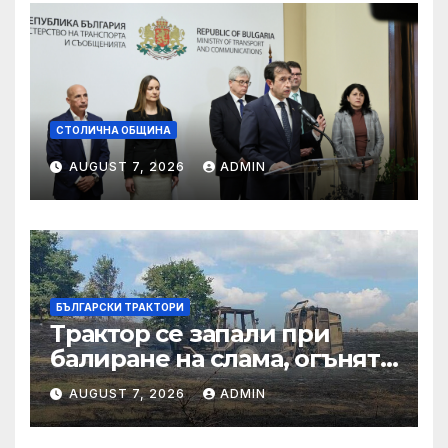
СТОЛИЧНА ОБЩИНА
AUGUST 7, 2026
ADMIN
БЪЛГАРСКИ ТРАКТОРИ
Трактор се запали при
балиране на слама, огънят
засегна гора – Новини
AUGUST 7, 2026
ADMIN