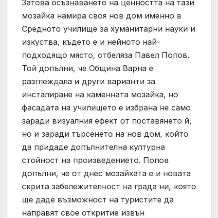
Затова осъзнаването на ценността на тази
мозайка намира своя нов дом именно в
Средното училище за хуманитарни науки и
изкуства, където е и нейното най-
подходящо място, отбеляза Павел Попов.
Той допълни, че Община Варна е
разглеждала и други варианти за
инсталиране на каменната мозайка, но
фасадата на училището е избрана не само
заради визуалния ефект от поставянето й,
но и заради търсенето на нов дом, който
да придаде допълнителна културна
стойност на произведението. Попов
допълни, че от днес мозайката е и новата
скрита забележителност на града ни, която
ще даде възможност на туристите да
направят свое откритие извън