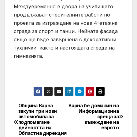
Междувременно в двора на училището
продължават строителните работи по
проекта за изграждане на нова 4-етажна
сграда за спорт и танци. Нейната фасада
също ще бъде завършена с декоративни
тухлички, както и настоящата сграда на
гимназията.
Община Варна
Варна бе домакин на
Post
закупи три нови
Информационна
автомобила за
среща за
navigation
подпомагане
въвеждане на
дейността на
еврото
Областна дирекция