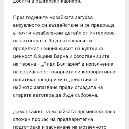
добити в български кариери.
През годините мозайката загубва
визуалното си въздействие и се превръща
в почти незабележим детайл от интериора
на автогарата. За да я съхранят и
продължат нейния живот на културна
ценност Община Варна и собствениците
на терена – „Лидл България“ в изпълнение
на социално отговорната си корпоративна
политика предприемат действия за
нейното запазване преди сградата на
старата автогара да бъде съборена.
Демонтажът на мозайката преминава през
сложен процес на предварителна
подготовка и заснемане на мозаечното