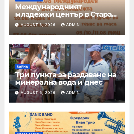
Международният
младежки център в Стара
Загора представя богата
AUGUST 6, 2026
ADMIN
програма от инициативи
през август
ВАРНА
Три пункта за раздаване на
минерална вода и днес
AUGUST 6, 2026
ADMIN