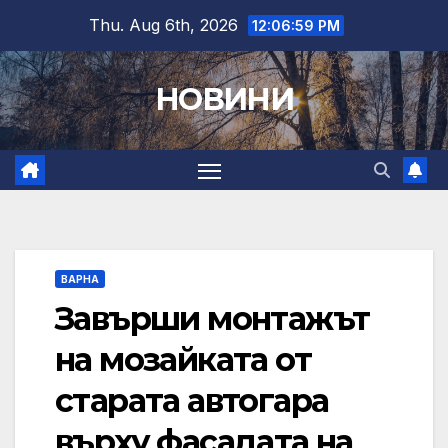
Skip
Thu. Aug 6th, 2026
12:07:00 PM
to
content
НОВИНИ
ВАРНА
Завърши монтажът
на мозайката от
старата автогара
върху фасадата на