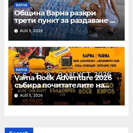
ВАРНА
Община Варна разкри
трети пункт за раздаване на
минерална вода
AUG 5, 2026
ВАРНА
Varna Rock Adventure 2026
събира почитателите на
рока от 6 до 9 август в
AUG 5, 2026
Аспарухов парк