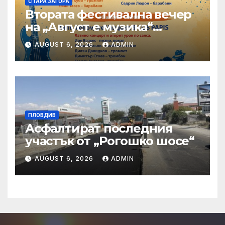
СТАРА ЗАГОРА
Втората фестивална вечер
на „Август е музика“
посреща Фредерик Виал
AUGUST 6, 2026
ADMIN
Трио
ПЛОВДИВ
Асфалтират последния
участък от „Рогошко шосе“
AUGUST 6, 2026
ADMIN