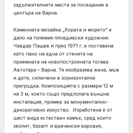
задължителните места за посещение в
центъра на Варна.
Каменната мозайка „Хората и морето“ е
дело на големия пловдивски художник
Чавдар Пашев и през 1971 г. е поставена
като пано на една от стените на
приемната на новопостроената тогава
Автогара – Варна. Тя изобразява жена, мъж
и дете, сключени в хоризонтална
прегръдка. Композицията с размери 12 м
на 3 м, което също предполага външна
инсталация, пример за монументално–
декоративно изкуство. Изработена е от
шест вида естествен камък, сред които
зеолит, базалт и врачански варовик,