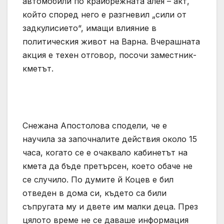
автомобили по крайбрежната алея – акт,
който според него е разгневил „сили от
задкулисието“, имащи влияние в
политическия живот на Варна. Вчерашната
акция е техен отговор, посочи заместник-
кметът.
Снежана Апостолова сподели, че е
научила за започналите действия около 15
часа, когато се е очаквало кабинетът на
кмета да бъде претърсен, което обаче не
се случило. По думите й Коцев е бил
отведен в дома си, където са били
съпругата му и двете им малки деца. През
цялото време не се даваше информация