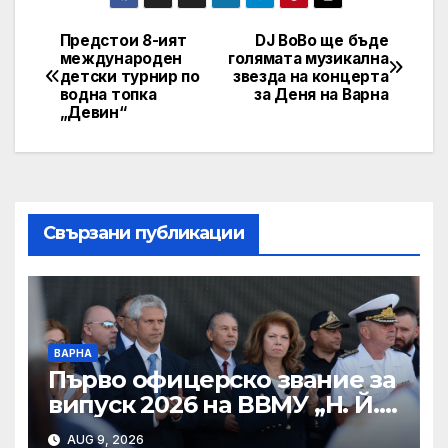
Предстои 8-ият
DJ BoBo ще бъде
Post
международен
голямата музикална
детски турнир по
звезда на концерта
navigation
водна топка
за Деня на Варна
„Девин“
Свързани публикации
ВАРНА
Първо офицерско звание за
випуск 2026 на ВВМУ „Н. Й.
Вапцаров“
AUG 9, 2026