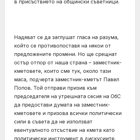
в присъствието на общински съветници.
Надяват се да заглушат гласа на разума,
който се противопоставя на някои от
предложените промени. Но ще срещнат
остър отпор от наша страна – заместник-
кметовете, които сме тук, около тази
маса, подчерта заместник-кметът Павел
Попов. Той отправи призив към
председателя на утрешната сесия на ОбС
да предостави думата на заместник-
кметовете и призова всички политически
сили в съвета да не използват
евентуалното отсъствие на кмета като
политически инструмент в дискусиите.