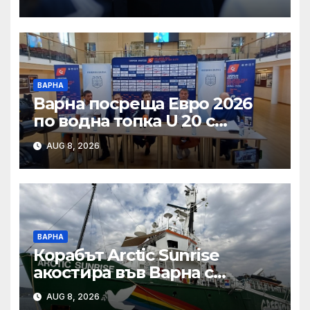
ВАРНА
Варна посреща Евро 2026
по водна топка U 20 с
отлични условия на
AUG 8, 2026
състезателните басейни
ВАРНА
Корабът Arctic Sunrise
акостира във Варна с
послание за опазването на
AUG 8, 2026
Черно море