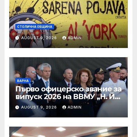
СТОЛИЧНА ОБЩИНА
AUGUST 9, 2026
ADMIN
ВАРНА
Първо офицерско звание за
випуск 2026 на ВВМУ „Н. Й.
Вапцаров“
AUGUST 9, 2026
ADMIN