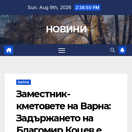
Skip
Sun. Aug 9th, 2026
2:38:52 PM
to
content
НОВИНИ
ВАРНА
Заместник-
кметовете на Варна:
Задържането на
Благомир Коцев е