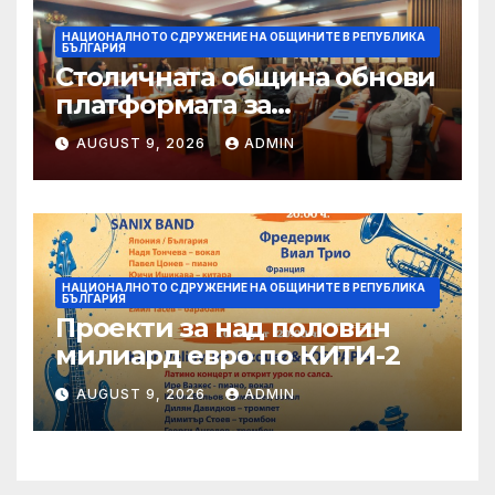
НАЦИОНАЛНОТО СДРУЖЕНИЕ НА ОБЩИНИТЕ В РЕПУБЛИКА
БЪЛГАРИЯ
Столичната община обнови
платформата за
граждански сигнали Call
AUGUST 9, 2026
ADMIN
Sofia
НАЦИОНАЛНОТО СДРУЖЕНИЕ НА ОБЩИНИТЕ В РЕПУБЛИКА
БЪЛГАРИЯ
Проекти за над половин
милиард евро по КИТИ-2
AUGUST 9, 2026
ADMIN