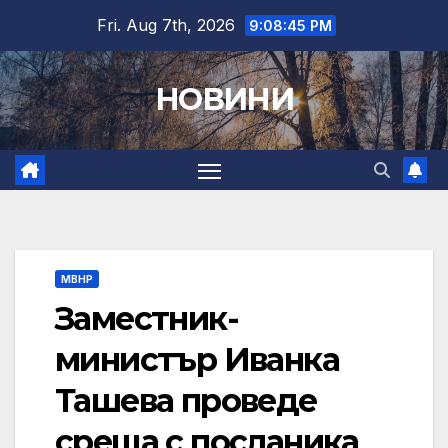
Skip
Fri. Aug 7th, 2026
9:08:46 PM
to
content
НОВИНИ
МВНР
Заместник-
министър Иванка
Ташева проведе
среща с посланика