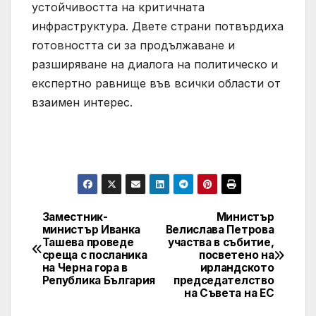
устойчивостта на критичната
инфраструктура. Двете страни потвърдиха
готовността си за продължаване и
разширяване на диалога на политическо и
експертно равнище във всички области от
взаимен интерес.
Заместник-
Министър
Post
министър Иванка
Велислава Петрова
Ташева проведе
участва в събитие,
navigation
среща с посланика
посветено на
на Черна гора в
ирландското
Република България
председателство
на Съвета на ЕС