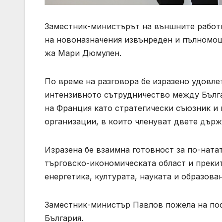
Заместник-министърът на външните работи
на новоназначения извънреден и пълномоще
жа Мари Дюмулен.
По време на разговора бе изразено удовл
интензивното сътрудничество между Бълга
на Франция като стратегически съюзник и
организации, в които членуват двете държ
Изразена бе взаимна готовност за по-нат
търговско-икономическата област и прекит
енергетика, културата, науката и образова
Заместник-министър Павлов пожела на по
България.