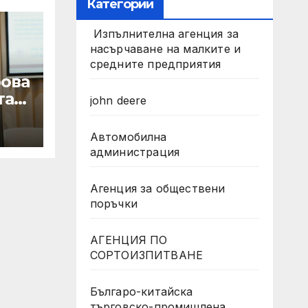
Категории
Изпълнителна агенция за
насърчаване на малките и
средните предприятия
ова
та
john deere
Автомобилна
администрация
Агенция за обществени
поръчки
АГЕНЦИЯ ПО
СОРТОИЗПИТВАНЕ
Българо-китайска
търговско-промишлена