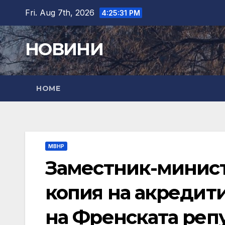
Skip
Fri. Aug 7th, 2026
4:25:33 PM
to
content
НОВИНИ
HOME
МВНР
Заместник-минист
копия на акредит
на Френската репу