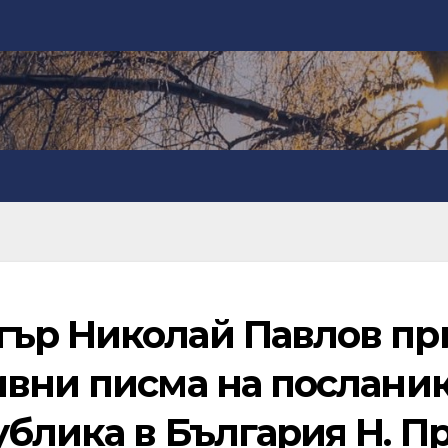
ър Николай Павлов пр
ивни писма на послани
блика в България Н. Пр