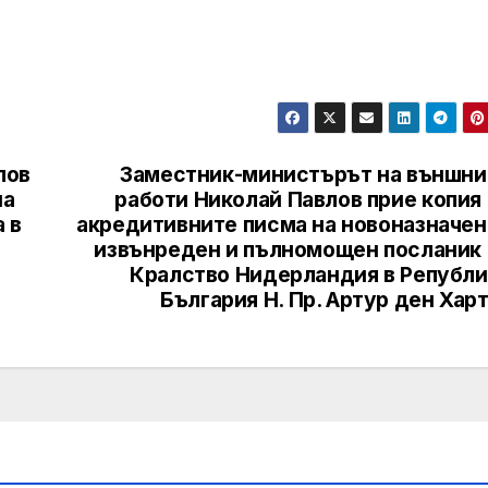
лов
Заместник-министърът на външни
на
работи Николай Павлов прие копия
 в
акредитивните писма на новоназначен
извънреден и пълномощен посланик 
Кралство Нидерландия в Републи
България Н. Пр. Артур ден Хар