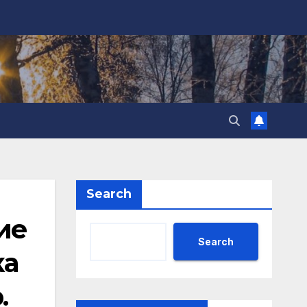
Search
ие
Search
ка
.