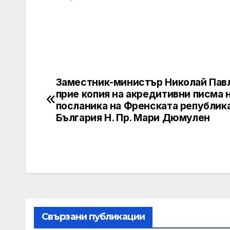
Заместник-министър Николай Пав
Post
прие копия на акредитивни писма 
navigation
посланика на Френската република
България Н. Пр. Мари Дюмулен
Свързани публикации