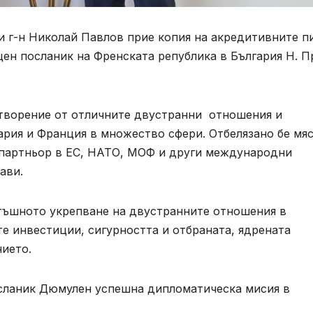
 г-н Николай Павлов прие копия на акредитивните п
н посланик на Френската република в България Н. Пр
етворение от отличните двустранни отношения и
рия и Франция в множество сфери. Отбелязано бе мя
 партньор в ЕС, НАТО, МОФ и други международни
ави.
атъшното укрепване на двустранните отношения в
е инвестиции, сигурността и отбраната, ядрената
нието.
сланик Дюмулен успешна дипломатическа мисия в