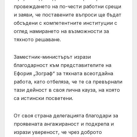
провеждането на по-чести работни срещи
и заяви, че поставените въпроси ще бъдат
обсъдени с компетентните институции с
оглед намирането на възможности за
тяхното решаване.
Заместник-министърът изрази
благодарност към представителите на
Ефория „Зограф“ за тяхната всеотдайна
работа, като отбеляза, че те са превърнали
тази дейност в своя лична кауза, на която
са истински посветени.
От своя страна делегацията благодари за
проявената ангажираност и подкрепа и
изрази увереност, че чрез доброто