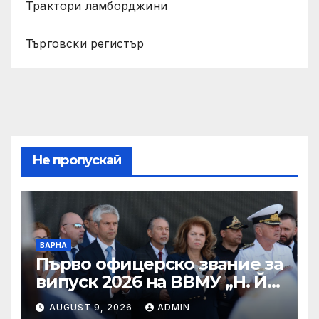
Трактори ламборджини
Търговски регистър
Не пропускай
ВАРНА
Първо офицерско звание за
випуск 2026 на ВВМУ „Н. Й.
Вапцаров“
AUGUST 9, 2026
ADMIN