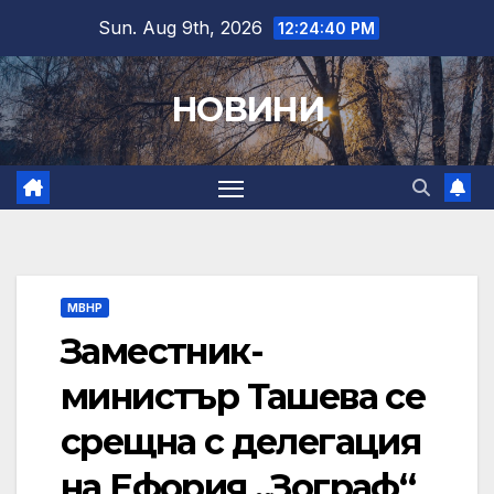
Skip
Sun. Aug 9th, 2026
12:24:41 PM
to
content
НОВИНИ
МВНР
Заместник-
министър Ташева се
срещна с делегация
на Ефория „Зограф“