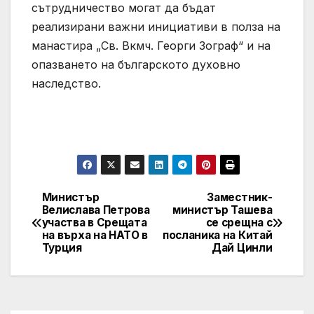
сътрудничество могат да бъдат
реализирани важни инициативи в полза на
манастира „Св. Вкмч. Георги Зограф“ и на
опазването на българското духовно
наследство.
Министър
Заместник-
Post
Велислава Петрова
министър Ташева
участва в Срещата
се срещна с
navigation
на върха на НАТО в
посланика на Китай
Турция
Дай Цинли