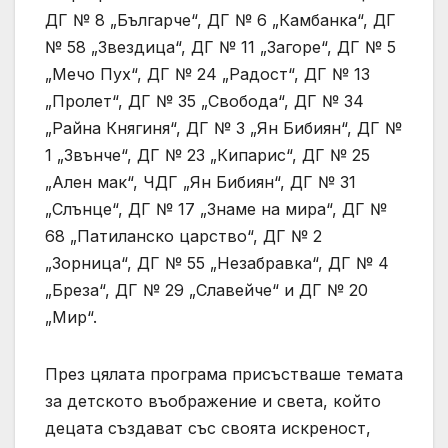
ДГ № 8 „Българче“, ДГ № 6 „Камбанка“, ДГ
№ 58 „Звездица“, ДГ № 11 „Загоре“, ДГ № 5
„Мечо Пух“, ДГ № 24 „Радост“, ДГ № 13
„Пролет“, ДГ № 35 „Свобода“, ДГ № 34
„Райна Княгиня“, ДГ № 3 „Ян Бибиян“, ДГ №
1 „Звънче“, ДГ № 23 „Кипарис“, ДГ № 25
„Ален мак“, ЧДГ „Ян Бибиян“, ДГ № 31
„Слънце“, ДГ № 17 „Знаме на мира“, ДГ №
68 „Патиланско царство“, ДГ № 2
„Зорница“, ДГ № 55 „Незабравка“, ДГ № 4
„Бреза“, ДГ № 29 „Славейче“ и ДГ № 20
„Мир“.
През цялата програма присъстваше темата
за детското въображение и света, който
децата създават със своята искреност,