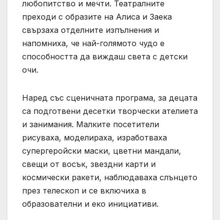
любопитство и мечти. Театралните
преходи с образите на Алиса и Заека
свързаха отделните изпълнения и
напомниха, че най-голямото чудо е
способността да виждаш света с детски
очи.
Наред със сценичната програма, за децата
са подготвени десетки творчески ателиета
и занимания. Малките посетители
рисуваха, моделираха, изработваха
супергеройски маски, цветни мандали,
свещи от восък, звездни карти и
космически ракети, наблюдаваха слънцето
през телескоп и се включиха в
образователни и еко инициативи.