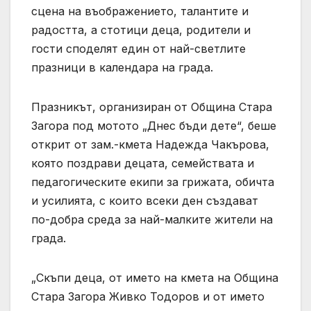
сцена на въображението, талантите и
радостта, а стотици деца, родители и
гости споделят един от най-светлите
празници в календара на града.
Празникът, организиран от Община Стара
Загора под мотото „Днес бъди дете“, беше
открит от зам.-кмета Надежда Чакърова,
която поздрави децата, семействата и
педагогическите екипи за грижата, обичта
и усилията, с които всеки ден създават
по-добра среда за най-малките жители на
града.
„Скъпи деца, от името на кмета на Община
Стара Загора Живко Тодоров и от името