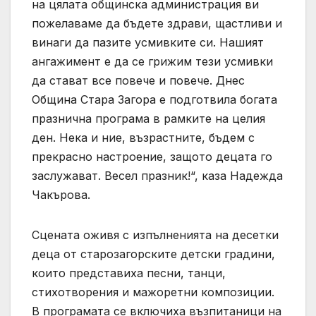
на цялата общинска администрация ви
пожелаваме да бъдете здрави, щастливи и
винаги да пазите усмивките си. Нашият
ангажимент е да се грижим тези усмивки
да стават все повече и повече. Днес
Община Стара Загора е подготвила богата
празнична програма в рамките на целия
ден. Нека и ние, възрастните, бъдем с
прекрасно настроение, защото децата го
заслужават. Весел празник!“, каза Надежда
Чакърова.
Сцената оживя с изпълненията на десетки
деца от старозагорските детски градини,
които представиха песни, танци,
стихотворения и мажоретни композиции.
В програмата се включиха възпитаници на