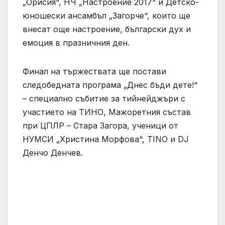
„Орисѝя“, НЧ „Настроение 2017“ и Детско-
юношески ансамбъл „Загорче“, които ще
внесат още настроение, български дух и
емоция в празничния ден.
Финал на тържествата ще постави
следобедната програма „Днес бъди дете!“
– специално събитие за тийнейджъри с
участието на ТИНО, Мажоретния състав
при ЦПЛР – Стара Загора, ученици от
НУМСИ „Христина Морфова“, TINO и DJ
Денчо Денчев.