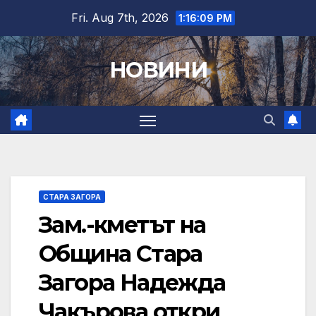
Skip
Fri. Aug 7th, 2026
1:16:10 PM
to
content
НОВИНИ
СТАРА ЗАГОРА
Зам.-кметът на
Община Стара
Загора Надежда
Чакърова откри