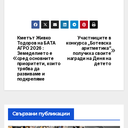
Кметът Живко
Участниците в
Post
Тодоров на БАТА
конкурса „Ботевска
АГРО 2026 :
аритметика“
navigation
Земеделието е
получиха своите
сред основните
награди на Деня на
приоритети, които
детето
трябва да
развиваме и
подкрепяме
Свързани публикации