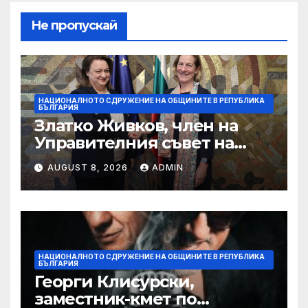
Не пропускай
НАЦИОНАЛНОТО СДРУЖЕНИЕ НА ОБЩИНИТЕ В РЕПУБЛИКА
БЪЛГАРИЯ
Златко Живков, член на
Управителния съвет на
НСОРБ и кмет на община
AUGUST 8, 2026
ADMIN
Монтана: Бюджетът на
държавата и общините не
отговаря на очакванията за
по-високи доходи
НАЦИОНАЛНОТО СДРУЖЕНИЕ НА ОБЩИНИТЕ В РЕПУБЛИКА
БЪЛГАРИЯ
Георги Клисурски,
заместник-кмет по