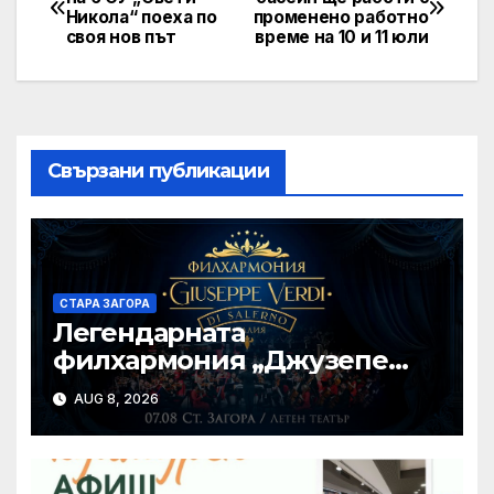
Никола“ поеха по
променено работно
navigation
своя нов път
време на 10 и 11 юли
Свързани публикации
СТАРА ЗАГОРА
Легендарната
филхармония „Джузепе
Верди“ от Салерно с
AUG 8, 2026
концерт под звездите тази
вечер в Летен татър – Стара
Загора