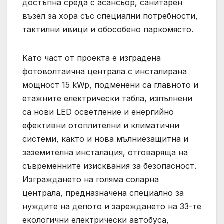
достъпна среда с асансьор, санитарен
възел за хора със специални потребности,
тактилни ивици и обособено паркомясто.
Като част от проекта е изградена
фотоволтаична централа с инсталирана
мощност 15 kWp, подменени са главното и
етажните електрически табла, изпълнени
са нови LED осветление и енергийно
ефективни отоплителни и климатични
системи, както и нова мълниезащитна и
заземителна инсталация, отговаряща на
съвременните изисквания за безопасност.
Изграждането на голяма соларна
централа, предназначена специално за
нуждите на депото и зареждането на 33-те
екологични електрически автобуса,