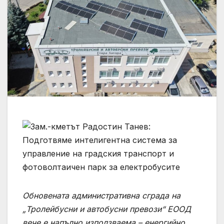
Обновената административна сграда на
„Тролейбусни и автобусни превози“ ЕООД
вече е напълно използваема – енергийно