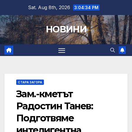
Skip
Sat. Aug 8th, 2026
3:04:35 PM
to
content
НОВИНИ
СТАРА ЗАГОРА
Зам.-кметът
Радостин Танев:
Подготвяме
интелигентна