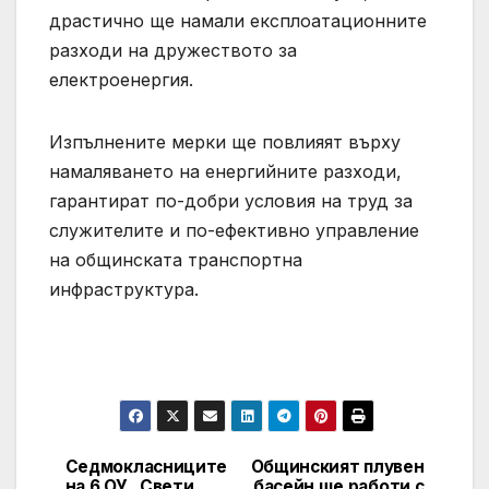
драстично ще намали експлоатационните
разходи на дружеството за
електроенергия.
Изпълнените мерки ще повлияят върху
намаляването на енергийните разходи,
гарантират по-добри условия на труд за
служителите и по-ефективно управление
на общинската транспортна
инфраструктура.
Седмокласниците
Общинският плувен
Post
на 6 ОУ „Свети
басейн ще работи с