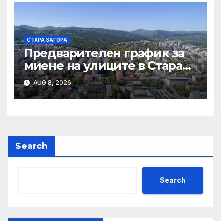
СТАРА ЗАГОРА
Предварителен график за
миене на улиците в Стара
Загора за периода от
AUG 8, 2026
10.08.2026 до 14.08.2026 г.
Search
Search