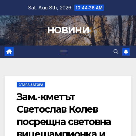
Skip
Sat. Aug 8th, 2026
10:44:37 AM
to
content
НОВИНИ
СТАРА ЗАГОРА
Зам.-кметът
Светослав Колев
посрещна световна
вицешампионка и