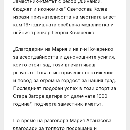
Заместник-кметът с ресор „Финанси,
бюджет и икономика“ Светослав Колев
изрази признателността на местната власт
към 19-годишната сребърна медалистка и
нейния треньор Георги Кочеренко.
„Благодарим на Мария и на г-н Кочеренко
за всеотдайността и денонощните усилия,
които стоят зад този впечатляващ
резултат. Това е историческо постижение
и повод за огромна гордост за нашия град.
Последният подобен успех в този спорт за
Стара Загора датира от далечната 1990
година“, подчерта заместник-кметът.
По време на разговора Мария Атанасова
благодари за топлото посрещане и