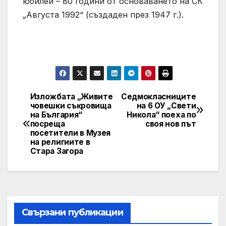
юбилей – 80 години от основаването на СК
„Августа 1992“ (създаден през 1947 г.).
Изложбата „Живите
Седмокласниците
Post
човешки съкровища
на 6 ОУ „Свети
на България“
Никола“ поеха по
navigation
посреща
своя нов път
посетители в Музея
на религиите в
Стара Загора
Свързани публикации