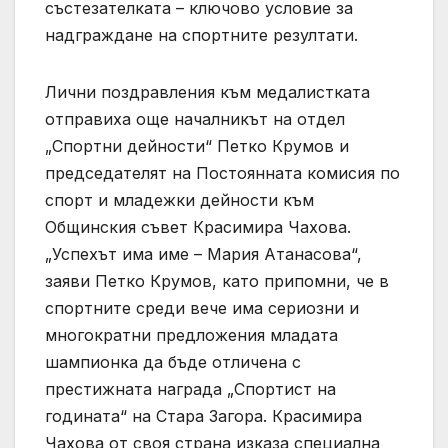
състезателката – ключово условие за
надграждане на спортните резултати.
Лични поздравления към медалистката
отправиха още началникът на отдел
„Спортни дейности“ Петко Крумов и
председателят на Постоянната комисия по
спорт и младежки дейности към
Общинския съвет Красимира Чахова.
„Успехът има име – Мария Атанасова“,
заяви Петко Крумов, като припомни, че в
спортните среди вече има сериозни и
многократни предложения младата
шампионка да бъде отличена с
престижната награда „Спортист на
годината“ на Стара Загора. Красимира
Чахова от своя страна изказа специална