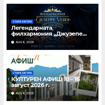
СТАРА ЗАГОРА
Легендарната
филхармония „Джузепе
Верди“ от Салерно с
AUG 8, 2026
концерт под звездите тази
вечер в Летен татър – Стара
Загора
СТАРА ЗАГОРА
КУЛТУРЕН АФИШ 10 – 16
август 2026 г.
AUG 8, 2026