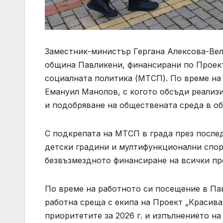
Заместник-министър Гергана Алексова-Вел
община Павликени, финансирани по Проект
социалната политика (МТСП). По време на 
Емануил Манолов, с когото обсъди реализи
и подобряване на обществената среда в о
С подкрепата на МТСП в града през послед
детски градини и мултифункционални спор
безвъзмездното финансиране на всички про
По време на работното си посещение в П
работна среща с екипа на Проект „Красива
приоритетите за 2026 г. и изпълнението н