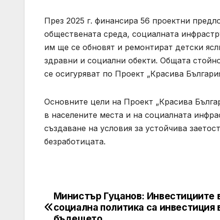
През 2025 г. финансира 56 проектни предл
обществената среда, социалната инфрастру
им ще се обновят и ремонтират детски ясл
здравни и социални обекти. Общата стойност
се осигуряват по Проект „Красива България
Основните цели на Проект „Красива Бълга
в населените места и на социалната инфра
създаване на условия за устойчива заетос
безработицата.
Министър Гуцанов: Инвестициите 
Post
социална политика са инвестиция 
бъдещето