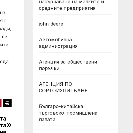
насърчаване на малките и
средните предприятия
 на
ето
john deere
ради,
 лв.
Автомобилна
ите.
администрация
реда
Агенция за обществени
поръчки
АГЕНЦИЯ ПО
СОРТОИЗПИТВАНЕ
Българо-китайска
търговско-промишлена
та
палата
ата
ия