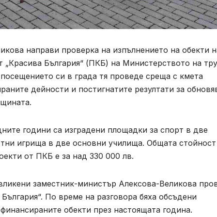
икова направи проверка на изпълнението на обекти н
 „Красива България“ (ПКБ) на Министерството на тру
посещението си в града тя проведе среща с кмета
раните дейности и постигнатите резултати за обновя
бщината.
ните години са изградени площадки за спорт в две
тни игрища в две основни училища. Общата стойност
екти от ПКБ е за над 330 000 лв.
авликени заместник-министър Алексова-Великова про
 България“. По време на разговора бяха обсъдени
а финансираните обекти през настоящата година.