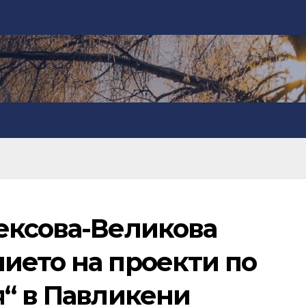
ексова-Великова
ието на проекти по
я“ в Павликени