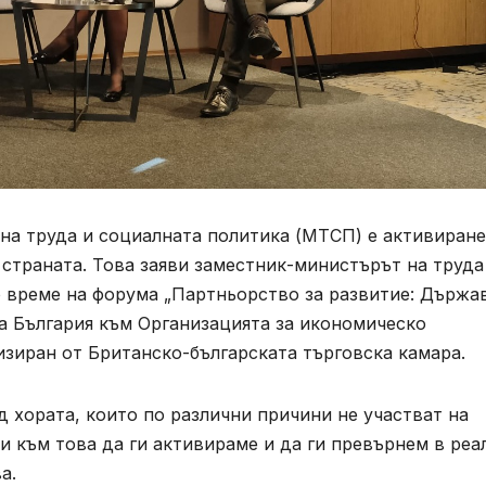
на труда и социалната политика (МТСП) е активиран
страната. Това заяви заместник-министърът на труда
 време на форума „Партньорство за развитие: Държа
а България към Организацията за икономическо
изиран от Британско-българската търговска камара.
д хората, които по различни причини не участват на
и към това да ги активираме и да ги превърнем в реа
а.