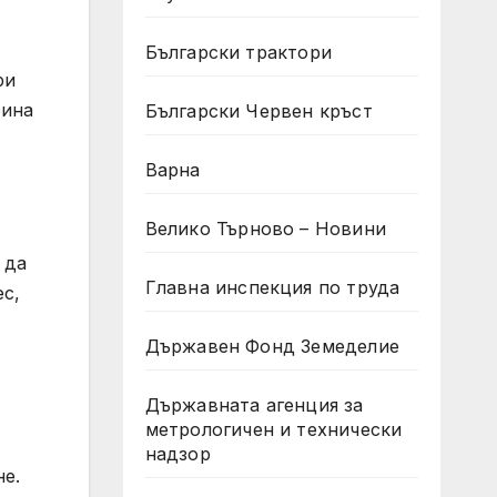
Български трактори
ри
бина
Български Червен кръст
Варна
Велико Търново – Новини
 да
Главна инспекция по труда
ес,
Държавен Фонд Земеделие
Държавната агенция за
метрологичен и технически
надзор
не.