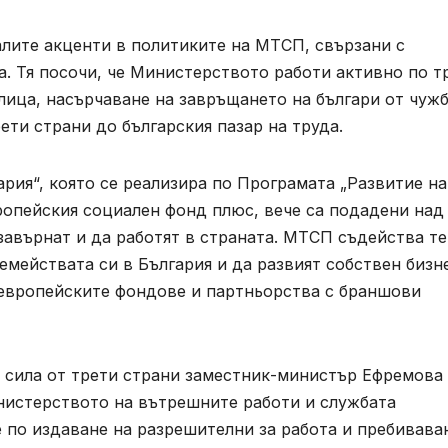
лите акценти в политиките на МТСП, свързани с
а. Тя посочи, че Министерството работи активно по т
лица, насърчаване на завръщането на българи от чуж
ети страни до българския пазар на труда.
рия“, която се реализира по Програмата „Развитие на
ропейския социален фонд плюс, вече са подадени над
 завърнат и да работят в страната. МТСП съдейства те
емействата си в България и да развият собствен бизн
з европейските фондове и партньорства с браншови
 сила от трети страни заместник-министър Ефремова
нистерството на вътрешните работи и службата
 по издаване на разрешителни за работа и пребивава