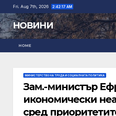
Skip
Fri. Aug 7th, 2026
2:42:18 AM
to
content
НОВИНИ
HOME
МИНИСТЕРСТВО НА ТРУДА И СОЦИАЛНАТА ПОЛИТИКА
Зам.-министър Еф
икономически неа
сред приоритетит