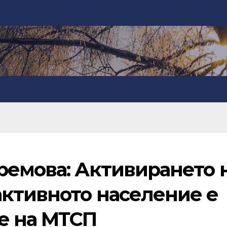
ремова: Активирането 
ктивното население е
е на МТСП