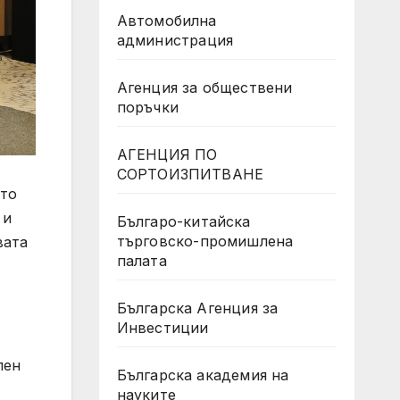
Автомобилна
администрация
Агенция за обществени
поръчки
АГЕНЦИЯ ПО
СОРТОИЗПИТВАНЕ
ето
 и
Българо-китайска
търговско-промишлена
вата
палата
Българска Агенция за
Инвестиции
лен
Българска академия на
науките