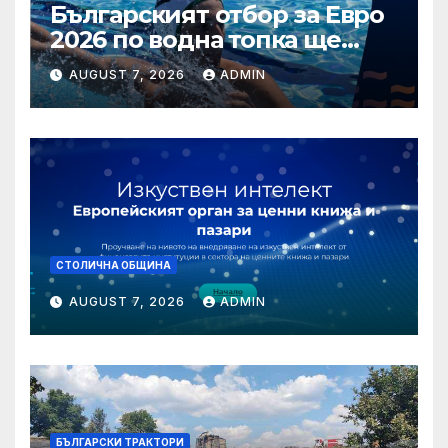
Българският отбор за Евро
2026 по водна топка ще
бъде обявен на 7 август
AUGUST 7, 2026
ADMIN
СТОЛИЧНА ОБЩИНА
AUGUST 7, 2026
ADMIN
БЪЛГАРСКИ ТРАКТОРИ