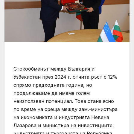
Стокообменът между България и
Узбекистан през 2024 г. отчита ръст с 12%
спрямо предходната година, но
продължаваме да имаме голям
неизползван потенциал. Това стана ясно
по време на среща между зам.-министъра
на икономиката и индустрията Невена
Лазарова и министъра на инвестициите,
индустрията и търговията на Република