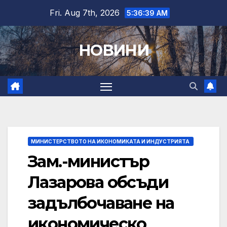
Skip
Fri. Aug 7th, 2026
5:36:40 AM
to
content
НОВИНИ
МИНИСТЕРСТВОТО НА ИКОНОМИКАТА И ИНДУСТРИЯТА
Зам.-министър
Лазарова обсъди
задълбочаване на
икономическо