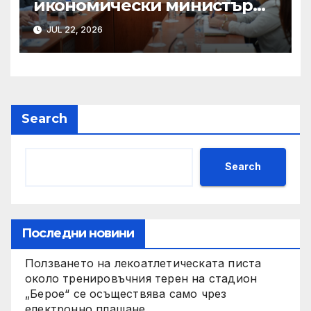
икономически министър
Александър Пулев:
JUL 22, 2026
Индустриалните зони са
критичен фактор в
цялостната визия на
правителството за ускорено
икономическо развитие
Search
Search
Последни новини
Ползването на лекоатлетическата писта
около тренировъчния терен на стадион
„Берое“ се осъществява само чрез
електронно плащане