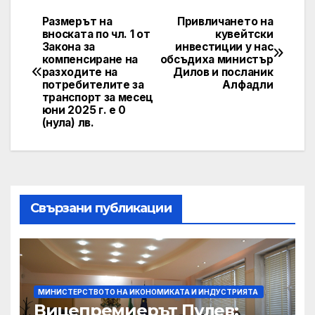
Размерът на
Привличането на
Post
вноската по чл. 1 от
кувейтски
Закона за
инвестиции у нас
navigation
компенсиране на
обсъдиха министър
разходите на
Дилов и посланик
потребителите за
Алфадли
транспорт за месец
юни 2025 г. е 0
(нула) лв.
Свързани публикации
МИНИСТЕРСТВОТО НА ИКОНОМИКАТА И ИНДУСТРИЯТА
Вицепремиерът Пулев: