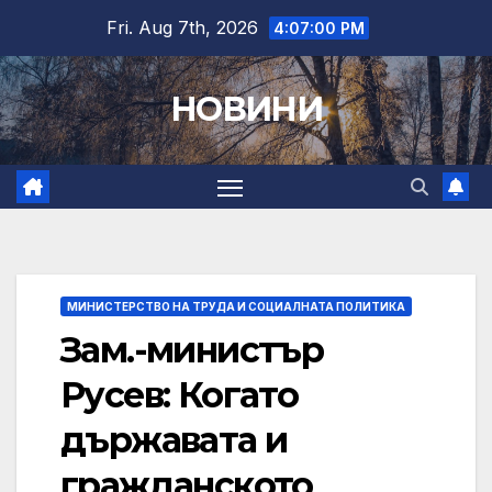
Skip
Fri. Aug 7th, 2026
4:07:01 PM
to
content
НОВИНИ
МИНИСТЕРСТВО НА ТРУДА И СОЦИАЛНАТА ПОЛИТИКА
Зам.-министър
Русев: Когато
държавата и
гражданското