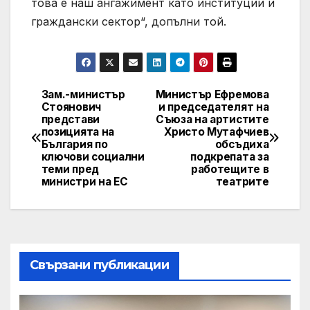
това е наш ангажимент като институции и
граждански сектор“, допълни той.
Зам.-министър
Министър Ефремова
Post
Стоянович
и председателят на
представи
Съюза на артистите
navigation
позицията на
Христо Мутафчиев
България по
обсъдиха
ключови социални
подкрепата за
теми пред
работещите в
министри на ЕС
театритe
Свързани публикации