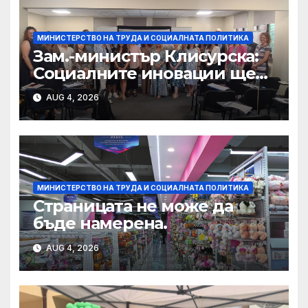
МИНИСТЕРСТВО НА ТРУДА И СОЦИАЛНАТА ПОЛИТИКА
Зам.-министър Клисурска:
Социалните иновации ще
достигат до повече хора
AUG 4, 2026
благодарение на методика
на МТСП
МИНИСТЕРСТВО НА ТРУДА И СОЦИАЛНАТА ПОЛИТИКА
Страницата не може да
бъде намерена.
AUG 4, 2026