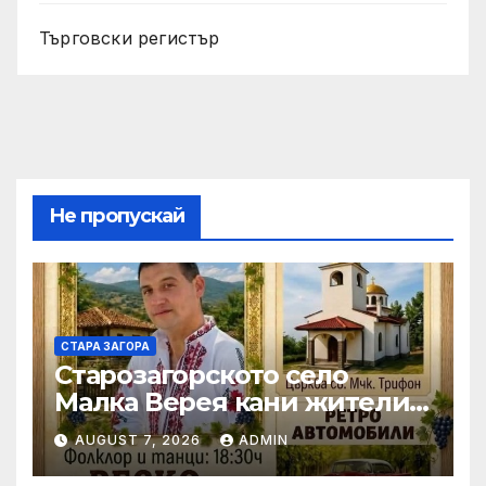
Търговски регистър
Не пропускай
СТАРА ЗАГОРА
Старозагорското село
Малка Верея кани жители
и гости на традиционния
AUGUST 7, 2026
ADMIN
си събор