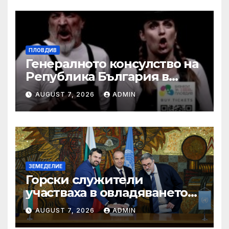
ПЛОВДИВ
Генералното консулство на
Република България в
Единбург посрещна екипа
AUGUST 7, 2026
ADMIN
на Театър „Хенд“ преди
историческия им дебют на
световния Edinburgh
Festival Fringe
ЗЕМЕДЕЛИЕ
Горски служители
участваха в овладяването
на близо 10 пожара на
AUGUST 7, 2026
ADMIN
територията на страната