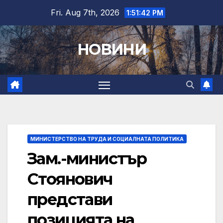
Skip
Fri. Aug 7th, 2026
1:51:43 PM
to
content
НОВИНИ
МИНИСТЕРСТВО НА ТРУДА И СОЦИАЛНАТА ПОЛИТИКА
Зам.-министър
Стоянович
представи
позицията на