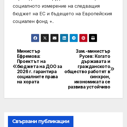
социалното измерение на следващия
бюджет на ЕС и бъдещето на Европейския
социален фонд +.
Министър
Зам.-министър
Post
Ефремова:
Русев: Когато
Проектът на
държавата и
navigation
бюджета на ДОО за
гражданското
2026 г. гарантира
общество работят в
социалните права
синхрон,
на хората
икономиката се
развива устойчиво
Свързани публикации