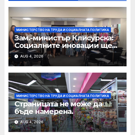
МИНИСТЕРСТВО НА ТРУДА И СОЦИАЛНАТА ПОЛИТИКА
Зам.-министър Клисурска:
Социалните иновации ще
достигат до повече хора
AUG 4, 2026
благодарение на методика
на МТСП
МИНИСТЕРСТВО НА ТРУДА И СОЦИАЛНАТА ПОЛИТИКА
Страницата не може да
бъде намерена.
AUG 4, 2026