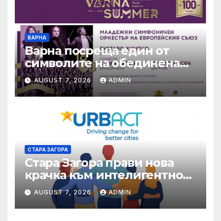
ВАРНА
Варна посреща един от
символите на обединена
Европа
AUGUST 7, 2026
ADMIN
СТАРА ЗАГОРА
Стара Загора прави нова
крачка към интелигентно
управление на местната
AUGUST 7, 2026
ADMIN
икономика