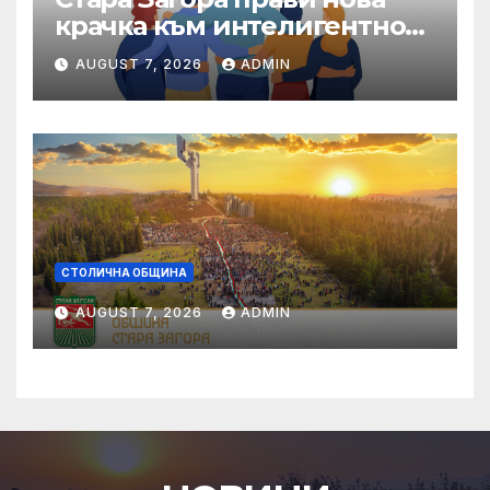
крачка към интелигентно
управление на местната
AUGUST 7, 2026
ADMIN
икономика
СТОЛИЧНА ОБЩИНА
AUGUST 7, 2026
ADMIN