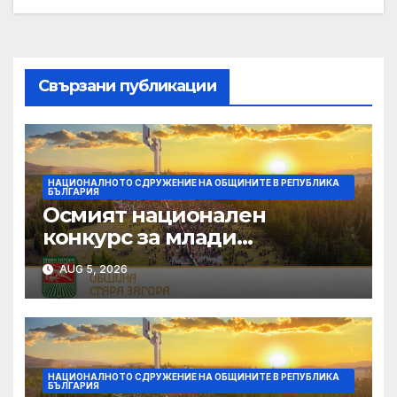
Свързани публикации
НАЦИОНАЛНОТО СДРУЖЕНИЕ НА ОБЩИНИТЕ В РЕПУБЛИКА
БЪЛГАРИЯ
Осмият национален
конкурс за млади
изпълнители „Дунавски
AUG 5, 2026
звезди“ се подготвя в
Силистра
НАЦИОНАЛНОТО СДРУЖЕНИЕ НА ОБЩИНИТЕ В РЕПУБЛИКА
БЪЛГАРИЯ