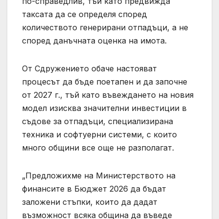
по-справедлив, тъй като предвижда
таксата да се определя според
количеството генерирани отпадъци, а не
според данъчната оценка на имота.
От Сдружението обаче настояват
процесът да бъде поетапен и да започне
от 2027 г., тъй като въвеждането на новия
модел изисква значителни инвестиции в
съдове за отпадъци, специализирана
техника и софтуерни системи, с които
много общини все още не разполагат.
„Предложихме на Министерството на
финансите в Бюджет 2026 да бъдат
заложени стъпки, които да дадат
възможност всяка община да въведе