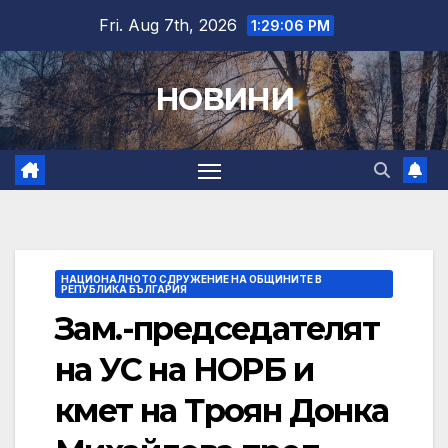
Skip
Fri. Aug 7th, 2026
1:29:07 PM
to
content
НОВИНИ
НАЦИОНАЛНОТО СДРУЖЕНИЕ НА ОБЩИНИТЕ В
РЕПУБЛИКА БЪЛГАРИЯ
Зам.-председателят
на УС на НОРБ и
кмет на Троян Донка