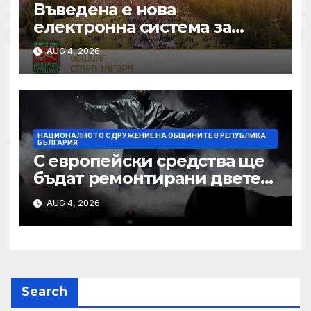
Въведена е нова
електронна система за
кандидатстване по
AUG 4, 2026
Национален фонд
„Култура“
НАЦИОНАЛНОТО СДРУЖЕНИЕ НА ОБЩИНИТЕ В РЕПУБЛИКА
БЪЛГАРИЯ
С европейски средства ще
бъдат ремонтирани двете
най-стари училища в Ямбол
AUG 4, 2026
Search