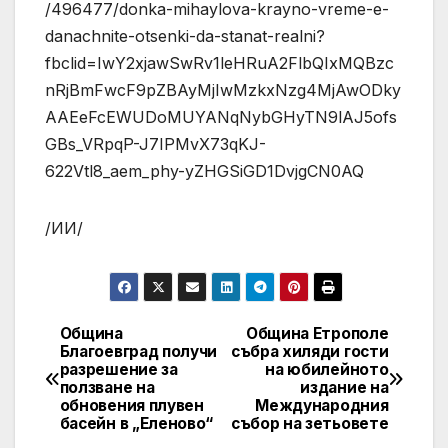
/496477/donka-mihaylova-krayno-vreme-e-
danachnite-otsenki-da-stanat-realni?
fbclid=IwY2xjawSwRv1leHRuA2FlbQIxMQBzc
nRjBmFwcF9pZBAyMjIwMzkxNzg4MjAwODky
AAEeFcEWUDoMUYANqNybGHyTN9lAJ5ofs
GBs_VRpqP-J7IPMvX73qKJ-
622Vtl8_aem_phy-yZHGSiGD1DvjgCN0AQ
/ИИ/
Община
Община Етрополе
Post
Благоевград получи
събра хиляди гости
разрешение за
на юбилейното
navigation
ползване на
издание на
обновения плувен
Международния
басейн в „Еленово“
събор на зетьовете